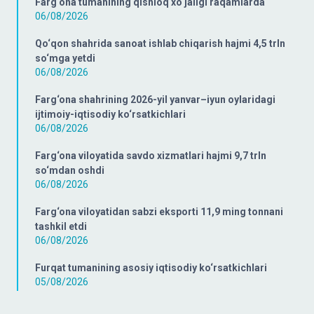
Farg‘ona tumanining qishloq xo‘jaligi raqamlarda
06/08/2026
Qo‘qon shahrida sanoat ishlab chiqarish hajmi 4,5 trln
so‘mga yetdi
06/08/2026
Farg‘ona shahrining 2026-yil yanvar–iyun oylaridagi
ijtimoiy-iqtisodiy ko‘rsatkichlari
06/08/2026
Farg‘ona viloyatida savdo xizmatlari hajmi 9,7 trln
so‘mdan oshdi
06/08/2026
Farg‘ona viloyatidan sabzi eksporti 11,9 ming tonnani
tashkil etdi
06/08/2026
Furqat tumanining asosiy iqtisodiy ko‘rsatkichlari
05/08/2026