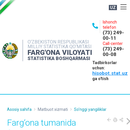
UZ
BOSHQARMA HAQIDA
Ishonch
telefon
OCHIQ MA'LUMOTLAR
(73) 249-
00-11
NASHRLAR
O‘ZBEKISTON RESPUBLIKASI
Call-center
MILLIY STATISTIKA QO‘MITASI
(73) 249-
INTERAKTIV XIZMATLAR
FARG'ONA VILOYATI
00-08
STATISTIKA BOSHQARMASI
MATBUOT XIZMATI
Tadbirkorlar
uchun:
MUROJAATLAR
hisobot.stat.uz
KONTAKTLAR
ga o'tish
Asosiy sahifa
Matbuot xizmati
So'nggi yangiliklar
Farg‘ona tumanida