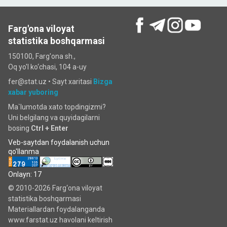
Farg'ona viloyat
statistika boshqarmasi
150100, Farg'ona sh.,
Oq yo'l ko‘chаsi, 104 a-uy
fer@stat.uz •
Sayt xaritasi
Bizga
xabar yuboring
Ma`lumotda xato topdingizmi?
Uni belgilang va quyidagilarni
bosing
Ctrl + Enter
Veb-saytdan foydalanish uchun
qo'llanma
Onlayn: 17
© 2010-2026 Farg‘ona viloyat
statistika boshqarmasi
Materiallardan foydalanganda
www.farstat.uz havolani keltirish