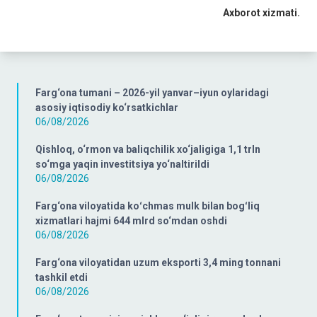
Axborot xizmati.
Farg‘ona tumani – 2026-yil yanvar–iyun oylaridagi
asosiy iqtisodiy ko‘rsatkichlar
06/08/2026
Qishloq, o‘rmon va baliqchilik xo‘jaligiga 1,1 trln
so‘mga yaqin investitsiya yo‘naltirildi
06/08/2026
Farg‘ona viloyatida koʻchmas mulk bilan bogʻliq
xizmatlari hajmi 644 mlrd so‘mdan oshdi
06/08/2026
Farg‘ona viloyatidan uzum eksporti 3,4 ming tonnani
tashkil etdi
06/08/2026