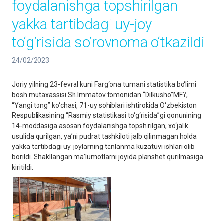
foydalanishga topshirilgan
yakka tartibdagi uy-joy
to‘g‘risida so‘rovnoma o‘tkazildi
24/02/2023
Joriy yilning 23-fevral kuni Farg‘ona tumani statistika bo‘limi
bosh mutaxassisi Sh.Immatov tomonidan “Dilkusho”MFY,
“Yangi tong” ko‘chasi, 71-uy sohiblari ishtirokida O‘zbekiston
Respublikasining “Rasmiy statistikasi to‘g‘risida”gi qonunining
14-moddasiga asosan foydalanishga topshirilgan, xo‘jalik
usulida qurilgan, ya’ni pudrat tashkiloti jalb qilinmagan holda
yakka tartibdagi uy-joylarning tanlanma kuzatuvi ishlari olib
borildi. Shakllangan ma’lumotlarni joyida planshet qurilmasiga
kiritildi.