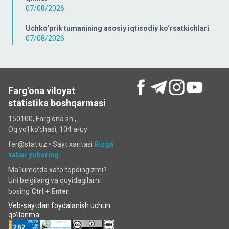
07/08/2026
Uchko‘prik tumanining asosiy iqtisodiy ko‘rsatkichlari
07/08/2026
Farg'ona viloyat
statistika boshqarmasi
150100, Farg'ona sh.,
Oq yo'l ko‘chаsi, 104 a-uy
fer@stat.uz •
Sayt xaritasi
Bizga
xabar yuboring
Ma`lumotda xato topdingizmi?
Uni belgilang va quyidagilarni
bosing
Ctrl + Enter
Veb-saytdan foydalanish uchun
qo'llanma