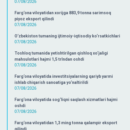
07/08/2026
Farg‘ona viloyatidan xorijga 883,9 tonna sarimsoq
piyoz eksport qilindi
07/08/2026
O‘zbekiston tumaning ijtimoiy-iqtisodiy ko‘rsatkichlari
07/08/2026
Toshloq tumanida yetishtirilgan qishloq xo‘jaligi
mahsulotlari hajmi 1,5 trlndan oshdi
07/08/2026
Farg‘ona viloyatida investitsiyalarning qariyb yarmi
ishlab chiqarish sanoatiga yo‘naltirildi
07/08/2026
Farg‘ona viloyatida sog‘liqni saqlash xizmatlari hajmi
oshdi
07/08/2026
Farg‘ona viloyatidan 1,3 ming tonna qalampir eksport
qilindi