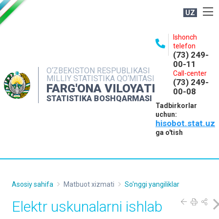
UZ
BOSHQARMA HAQIDA
Ishonch
telefon
OCHIQ MA'LUMOTLAR
(73) 249-
00-11
NASHRLAR
O‘ZBEKISTON RESPUBLIKASI
Call-center
MILLIY STATISTIKA QO‘MITASI
(73) 249-
INTERAKTIV XIZMATLAR
FARG'ONA VILOYATI
00-08
STATISTIKA BOSHQARMASI
MATBUOT XIZMATI
Tadbirkorlar
uchun:
MUROJAATLAR
hisobot.stat.uz
KONTAKTLAR
ga o'tish
Asosiy sahifa
Matbuot xizmati
So'nggi yangiliklar
Elektr uskunalarni ishlab