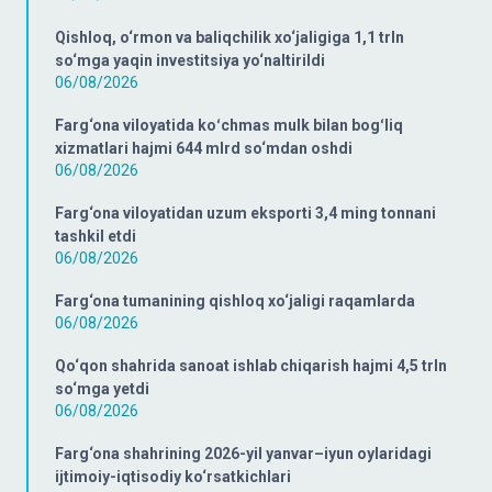
Qishloq, o‘rmon va baliqchilik xo‘jaligiga 1,1 trln
so‘mga yaqin investitsiya yo‘naltirildi
06/08/2026
Farg‘ona viloyatida koʻchmas mulk bilan bogʻliq
xizmatlari hajmi 644 mlrd so‘mdan oshdi
06/08/2026
Farg‘ona viloyatidan uzum eksporti 3,4 ming tonnani
tashkil etdi
06/08/2026
Farg‘ona tumanining qishloq xo‘jaligi raqamlarda
06/08/2026
Qo‘qon shahrida sanoat ishlab chiqarish hajmi 4,5 trln
so‘mga yetdi
06/08/2026
Farg‘ona shahrining 2026-yil yanvar–iyun oylaridagi
ijtimoiy-iqtisodiy ko‘rsatkichlari