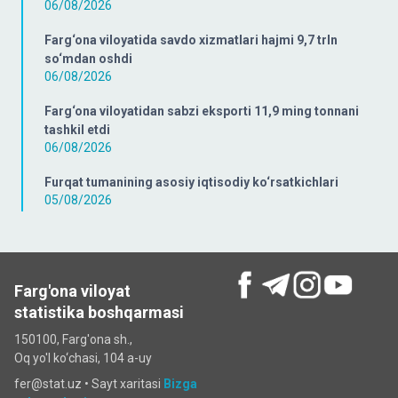
06/08/2026
Farg‘ona viloyatida savdo xizmatlari hajmi 9,7 trln
so‘mdan oshdi
06/08/2026
Farg‘ona viloyatidan sabzi eksporti 11,9 ming tonnani
tashkil etdi
06/08/2026
Furqat tumanining asosiy iqtisodiy ko‘rsatkichlari
05/08/2026
Farg'ona viloyat
statistika boshqarmasi
150100, Farg'ona sh.,
Oq yo'l ko‘chаsi, 104 a-uy
fer@stat.uz •
Sayt xaritasi
Bizga