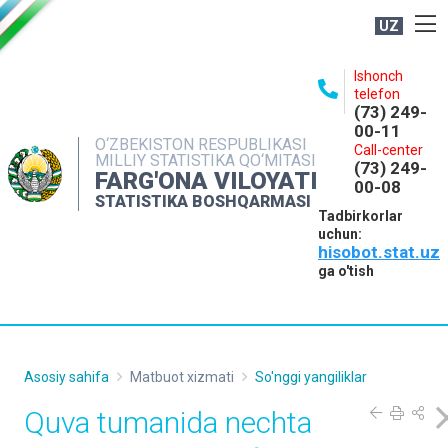
UZ
BOSHQARMA HAQIDA
Ishonch
telefon
OCHIQ MA'LUMOTLAR
(73) 249-
00-11
NASHRLAR
O‘ZBEKISTON RESPUBLIKASI
Call-center
MILLIY STATISTIKA QO‘MITASI
(73) 249-
INTERAKTIV XIZMATLAR
FARG'ONA VILOYATI
00-08
STATISTIKA BOSHQARMASI
MATBUOT XIZMATI
Tadbirkorlar
uchun:
MUROJAATLAR
hisobot.stat.uz
KONTAKTLAR
ga o'tish
Asosiy sahifa
Matbuot xizmati
So'nggi yangiliklar
Quva tumanida nechta