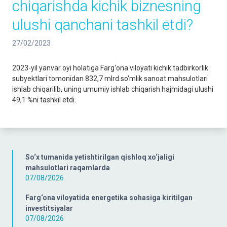
chiqarishda kichik biznesning
ulushi qanchani tashkil etdi?
27/02/2023
2023-yil yanvar oyi holatiga Farg‘ona viloyati kichik tadbirkorlik
subyektlari tomonidan 832,7 mlrd.so‘mlik sanoat mahsulotlari
ishlab chiqarilib, uning umumiy ishlab chiqarish hajmidagi ulushi
49,1 %ni tashkil etdi.
So‘x tumanida yetishtirilgan qishloq xo‘jaligi
mahsulotlari raqamlarda
07/08/2026
Farg‘ona viloyatida energetika sohasiga kiritilgan
investitsiyalar
07/08/2026