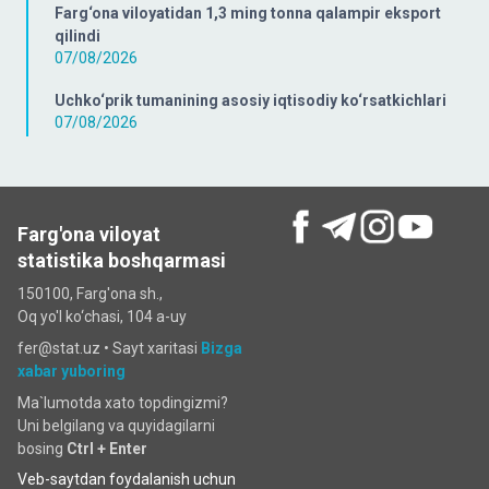
Farg‘ona viloyatidan 1,3 ming tonna qalampir eksport
qilindi
07/08/2026
Uchko‘prik tumanining asosiy iqtisodiy ko‘rsatkichlari
07/08/2026
Farg'ona viloyat
statistika boshqarmasi
150100, Farg'ona sh.,
Oq yo'l ko‘chаsi, 104 a-uy
fer@stat.uz •
Sayt xaritasi
Bizga
xabar yuboring
Ma`lumotda xato topdingizmi?
Uni belgilang va quyidagilarni
bosing
Ctrl + Enter
Veb-saytdan foydalanish uchun