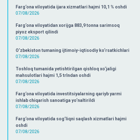
Farg‘ona viloyatida ijara xizmatlari hajmi 10,1 % oshdi
07/08/2026
Farg‘ona viloyatidan xorijga 883,9 tonna sarimsoq
piyoz eksport qilindi
07/08/2026
O‘zbekiston tumaning ijtimoiy-iqtisodiy ko‘rsatkichlari
07/08/2026
Toshloq tumanida yetishtirilgan qishloq xo‘jaligi
mahsulotlari hajmi 1,5 trlndan oshdi
07/08/2026
Farg‘ona viloyatida investitsiyalarning qariyb yarmi
ishlab chiqarish sanoatiga yo‘naltirildi
07/08/2026
Farg‘ona viloyatida sog‘liqni saqlash xizmatlari hajmi
oshdi
07/08/2026