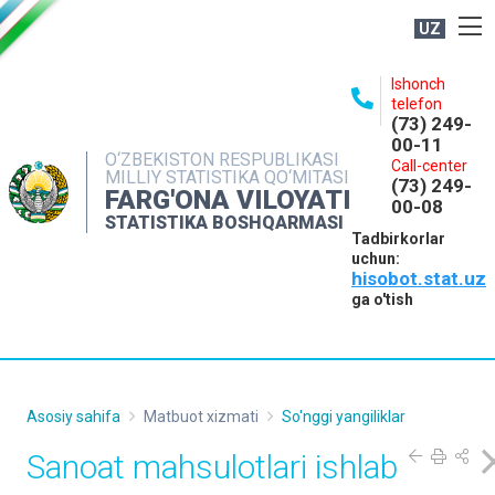
UZ
BOSHQARMA HAQIDA
Ishonch
telefon
OCHIQ MA'LUMOTLAR
(73) 249-
00-11
NASHRLAR
O‘ZBEKISTON RESPUBLIKASI
Call-center
MILLIY STATISTIKA QO‘MITASI
(73) 249-
INTERAKTIV XIZMATLAR
FARG'ONA VILOYATI
00-08
STATISTIKA BOSHQARMASI
MATBUOT XIZMATI
Tadbirkorlar
uchun:
MUROJAATLAR
hisobot.stat.uz
KONTAKTLAR
ga o'tish
Asosiy sahifa
Matbuot xizmati
So'nggi yangiliklar
Sanoat mahsulotlari ishlab