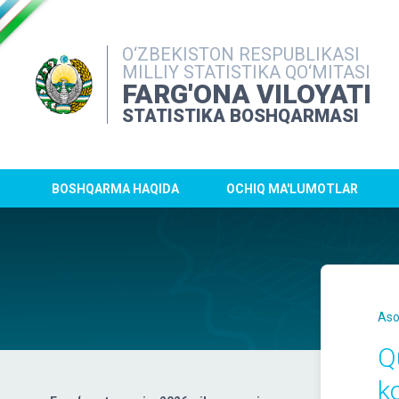
O‘ZBEKISTON RESPUBLIKASI
MILLIY STATISTIKA QO‘MITASI
FARG'ONA VILOYATI
STATISTIKA BOSHQARMASI
BOSHQARMA HAQIDA
OCHIQ MA'LUMOTLAR
Aso
Q
k