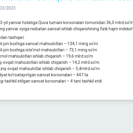
03/2023
3-yil yanvar holatiga Quva tumani korxonalari tomonidan 36,0 mlrd.so‘ml
ing yanvar oyiga nisbatan sanoat ishlab chiqarishining fizik hajm indeksi*
dan tashqari:
li jon boshiga sanoat mahsulotlari – 134,1 ming so‘m
li jon boshiga iste’mol mahsulotlari – 73,1 ming so‘m
e’mol mahsulotlari ishlab chiqarish – 19,6 mlrd.so‘m
q-ovqat mahsulotlari ishlab chiqarish – 14,2 mlrd.so‘m
ziq-ovqat mahsulotlar ishlab chiqarish – 5,4mlrd.so‘m
liyat ko‘rsatayotgan sanoat korxonalari – 447 ta
i tashkil etilgan sanoat korxonalari – 4 tani tashkil etdi.