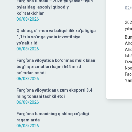
Farg‘ona tumani – 2026-yil yanvar–iyun
oylaridagi asosiy iqtisodiy
02/
ko‘rsatkichlar
06/08/2026
202
yiln
Qishloq, o‘rmon va baliqchilik xo‘jaligiga
1,1 trln so‘mga yaqin investitsiya
Bun
yo‘naltirildi
Aho
06/08/2026
Aho
Ist
Farg‘ona viloyatida koʻchmas mulk bilan
Ozi
bogʻliq xizmatlari hajmi 644 mlrd
Noo
so‘mdan oshdi
Fao
06/08/2026
Yang
Farg‘ona viloyatidan uzum eksporti 3,4
ming tonnani tashkil etdi
06/08/2026
Farg‘ona tumanining qishloq xo‘jaligi
raqamlarda
06/08/2026