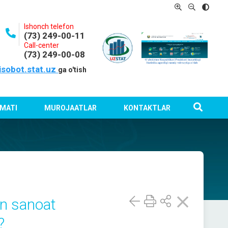
Ishonch telefon
(73) 249-00-11
Call-center
(73) 249-00-08
isobot.stat.uz
ga o'tish
MATI
MUROJAATLAR
KONTAKTLAR
an sanoat
?