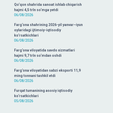
Qo‘qon shahrida sanoat ishlab chiqarish
hajmi 4,5 trln so‘mga yetdi
06/08/2026
Farg‘ona shahrining 2026-yil yanvar–iyun
oylaridagi ijtimoiy-iqtisodiy
ko‘rsatkichlari
06/08/2026
Farg‘ona viloyatida savdo xizmatlari
hajmi 9,7 trln so‘mdan oshdi
06/08/2026
Farg‘ona viloyatidan sabzi eksporti 11,9
ming tonnani tashkil etdi
06/08/2026
Furqat tumanining asosiy iqtisodiy
ko‘rsatkichlari
05/08/2026