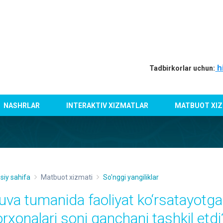
h
Tadbirkorlar uchun:
NASHRLAR
INTERAKTIV XIZMATLAR
MATBUOT XIZ
siy sahifa
Matbuot xizmati
So'nggi yangiliklar
uva tumanida faoliyat ko‘rsatayotg
orxonalari soni qanchani tashkil etdi