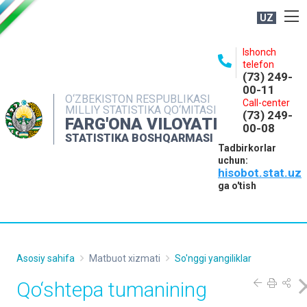
UZ
BOSHQARMA HAQIDA
Ishonch
telefon
OCHIQ MA'LUMOTLAR
(73) 249-
00-11
NASHRLAR
O‘ZBEKISTON RESPUBLIKASI
Call-center
MILLIY STATISTIKA QO‘MITASI
(73) 249-
INTERAKTIV XIZMATLAR
FARG'ONA VILOYATI
00-08
STATISTIKA BOSHQARMASI
MATBUOT XIZMATI
Tadbirkorlar
uchun:
MUROJAATLAR
hisobot.stat.uz
KONTAKTLAR
ga o'tish
Asosiy sahifa
Matbuot xizmati
So'nggi yangiliklar
Qo‘shtepa tumanining