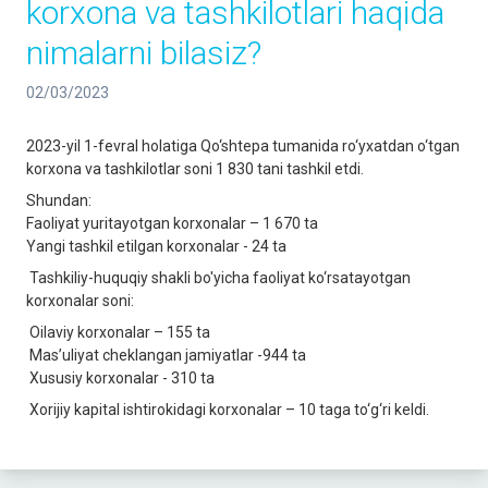
korxona va tashkilotlari haqida
nimalarni bilasiz?
02/03/2023
2023-yil 1-fevral holatiga Qo‘shtepa tumanida ro‘yxatdan o‘tgan
korxona va tashkilotlar soni 1 830 tani tashkil etdi.
Shundan:
Faoliyat yuritayotgan korxonalar – 1 670 ta
Yangi tashkil etilgan korxonalar - 24 ta
Tashkiliy-huquqiy shakli bo'yicha faoliyat ko‘rsatayotgan
korxonalar soni:
Oilaviy korxonalar – 155 ta
Mas’uliyat cheklangan jamiyatlar -944 ta
Xususiy korxonalar - 310 ta
Xorijiy kapital ishtirokidagi korxonalar – 10 taga to‘g‘ri keldi.