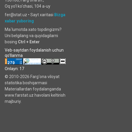
Oq yo'l ko‘chаsi, 104 a-uy
fer@stat.uz •
Sayt xaritasi
Bizga
xabar yuboring
Ma`lumotda xato topdingizmi?
Uni belgilang va quyidagilarni
bosing
Ctrl + Enter
Veb-saytdan foydalanish uchun
qo'llanma
Onlayn: 17
© 2010-2026 Farg‘ona viloyat
statistika boshqarmasi
Materiallardan foydalanganda
www.farstat.uz havolani keltirish
majburiy.