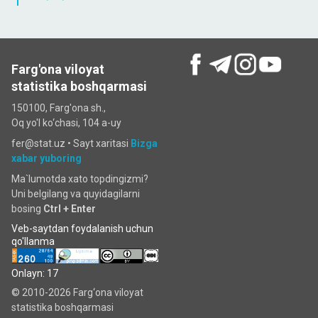
Farg'ona viloyat
statistika boshqarmasi
150100, Farg'ona sh.,
Oq yo'l ko‘chаsi, 104 a-uy
fer@stat.uz •
Sayt xaritasi
Bizga
xabar yuboring
Ma`lumotda xato topdingizmi?
Uni belgilang va quyidagilarni
bosing
Ctrl + Enter
Veb-saytdan foydalanish uchun
qo'llanma
Onlayn: 17
© 2010-2026 Farg‘ona viloyat
statistika boshqarmasi