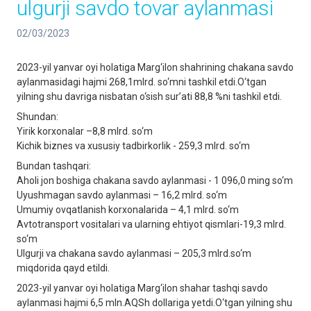
ulgurji savdo tovar aylanmasi
02/03/2023
2023-yil yanvar oyi holatiga Marg‘ilon shahrining chakana savdo
aylanmasidagi hajmi 268,1mlrd. so‘mni tashkil etdi.O‘tgan
yilning shu davriga nisbatan o‘sish sur’ati 88,8 %ni tashkil etdi.
Shundan:
Yirik korxonalar –8,8 mlrd. so‘m
Kichik biznes va xususiy tadbirkorlik - 259,3 mlrd. so‘m
Bundan tashqari:
Aholi jon boshiga chakana savdo aylanmasi - 1 096,0 ming so‘m
Uyushmagan savdo aylanmasi – 16,2 mlrd. so‘m
Umumiy ovqatlanish korxonalarida – 4,1 mlrd. so‘m
Avtotransport vositalari va ularning ehtiyot qismlari-19,3 mlrd.
so‘m
Ulgurji va chakana savdo aylanmasi – 205,3 mlrd.so‘m
miqdorida qayd etildi.
2023-yil yanvar oyi holatiga Marg‘ilon shahar tashqi savdo
aylanmasi hajmi 6,5 mln.AQSh dollariga yetdi.O‘tgan yilning shu