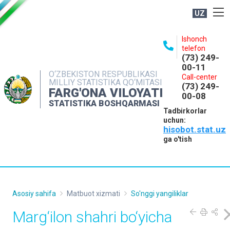
UZ
BOSHQARMA HAQIDA
Ishonch
telefon
OCHIQ MA'LUMOTLAR
(73) 249-
00-11
NASHRLAR
O‘ZBEKISTON RESPUBLIKASI
Call-center
MILLIY STATISTIKA QO‘MITASI
(73) 249-
INTERAKTIV XIZMATLAR
FARG'ONA VILOYATI
00-08
STATISTIKA BOSHQARMASI
MATBUOT XIZMATI
Tadbirkorlar
uchun:
MUROJAATLAR
hisobot.stat.uz
KONTAKTLAR
ga o'tish
Asosiy sahifa
Matbuot xizmati
So'nggi yangiliklar
Marg‘ilon shahri bo‘yicha