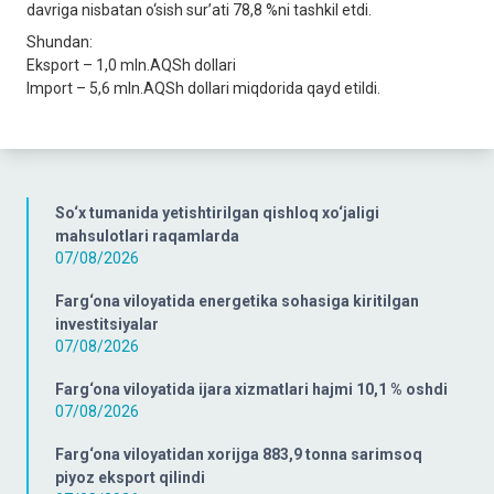
davriga nisbatan o‘sish sur’ati 78,8 %ni tashkil etdi.
Shundan:
Eksport – 1,0 mln.AQSh dollari
Import – 5,6 mln.AQSh dollari miqdorida qayd etildi.
So‘x tumanida yetishtirilgan qishloq xo‘jaligi
mahsulotlari raqamlarda
07/08/2026
Farg‘ona viloyatida energetika sohasiga kiritilgan
investitsiyalar
07/08/2026
Farg‘ona viloyatida ijara xizmatlari hajmi 10,1 % oshdi
07/08/2026
Farg‘ona viloyatidan xorijga 883,9 tonna sarimsoq
piyoz eksport qilindi