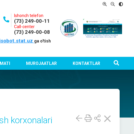
Ishonch telefon
(73) 249-00-11
Call-center
(73) 249-00-08
isobot.stat.uz
ga o'tish
MATI
MUROJAATLAR
KONTAKTLAR
sh korxonalari