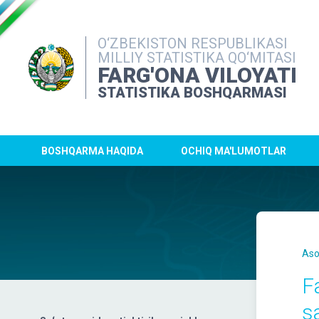
O‘ZBEKISTON RESPUBLIKASI
MILLIY STATISTIKA QO‘MITASI
FARG'ONA VILOYATI
STATISTIKA BOSHQARMASI
BOSHQARMA HAQIDA
OCHIQ MA'LUMOTLAR
Aso
F
s