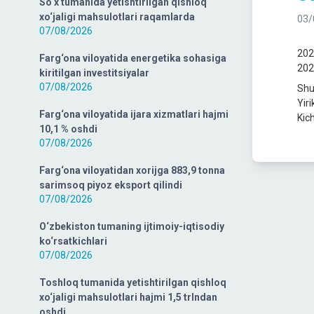
So‘x tumanida yetishtirilgan qishloq
xo‘jaligi mahsulotlari raqamlarda
03/
07/08/2026
202
Farg‘ona viloyatida energetika sohasiga
202
kiritilgan investitsiyalar
07/08/2026
Shu
Yiri
Farg‘ona viloyatida ijara xizmatlari hajmi
Kich
10,1 % oshdi
07/08/2026
Farg‘ona viloyatidan xorijga 883,9 tonna
sarimsoq piyoz eksport qilindi
07/08/2026
O‘zbekiston tumaning ijtimoiy-iqtisodiy
ko‘rsatkichlari
07/08/2026
Toshloq tumanida yetishtirilgan qishloq
xo‘jaligi mahsulotlari hajmi 1,5 trlndan
oshdi