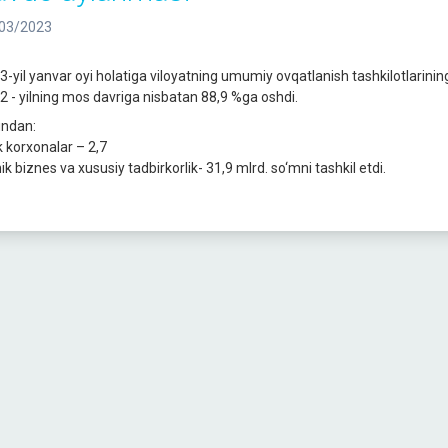
03/2023
3-yil yanvar oyi holatiga viloyatning umumiy ovqatlanish tashkilotlarini
2 - yilning mos davriga nisbatan 88,9 %ga oshdi.
ndan:
k korxonalar – 2,7
ik biznes va xususiy tadbirkorlik- 31,9 mlrd. so‘mni tashkil etdi.