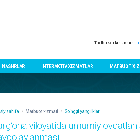
h
Tadbirkorlar uchun:
NASHRLAR
INTERAKTIV XIZMATLAR
MATBUOT XIZ
siy sahifa
Matbuot xizmati
So'nggi yangiliklar
arg‘ona viloyatida umumiy ovqatlani
avdo aylanmasi