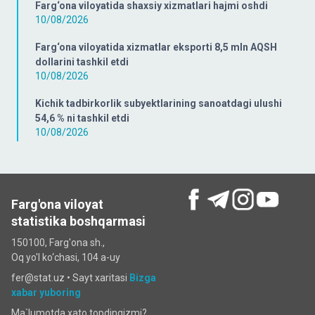
Farg‘ona viloyatida shaxsiy xizmatlari hajmi oshdi
10/08/2026
Farg‘ona viloyatida xizmatlar eksporti 8,5 mln AQSH
dollarini tashkil etdi
10/08/2026
Kichik tadbirkorlik subyektlarining sanoatdagi ulushi
54,6 % ni tashkil etdi
10/08/2026
Farg'ona viloyat
statistika boshqarmasi
150100, Farg'ona sh.,
Oq yo'l ko‘chаsi, 104 a-uy
fer@stat.uz •
Sayt xaritasi
Bizga
xabar yuboring
Ma`lumotda xato topdingizmi?