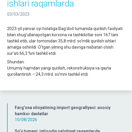
ishlari raqamlarda
03/03/2023
2023-yil yanvar oyi holatiga Bag‘dod tumanida qurilish faoliyati
bilan shug‘ullanayotgan korxona va tashkilotlar soni 167 tani
tashkil etib, ular tomonidan 35,8 mlrd. so‘mlik qurilish ishlari
amalga oshirildi. O‘tgan yilning shu davriga nisbatan o‘sish
sur’ati 66,3 %ni tashkil etdi.
Shundan:
Umumiy hajmdan yangi qurilish, rekonstruksiya va qayta
qurollantirish – 24,3 mlrd. so‘mni tashkil etdi.
Farg‘ona viloyatining import geografiyasi: asosiy
hamkor davlatlar
10/08/2026
So‘x tumani: iqtisodiy salohiyat raqamlarda