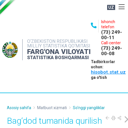
UZ
BOSHQARMA HAQIDA
Ishonch
telefon
OCHIQ MA'LUMOTLAR
(73) 249-
00-11
NASHRLAR
O‘ZBEKISTON RESPUBLIKASI
Call-center
MILLIY STATISTIKA QO‘MITASI
(73) 249-
INTERAKTIV XIZMATLAR
FARG'ONA VILOYATI
00-08
STATISTIKA BOSHQARMASI
MATBUOT XIZMATI
Tadbirkorlar
uchun:
MUROJAATLAR
hisobot.stat.uz
KONTAKTLAR
ga o'tish
Asosiy sahifa
Matbuot xizmati
So'nggi yangiliklar
Bag‘dod tumanida qurilish