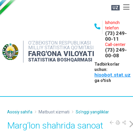
UZ
BOSHQARMA HAQIDA
Ishonch
telefon
OCHIQ MA'LUMOTLAR
(73) 249-
00-11
NASHRLAR
O‘ZBEKISTON RESPUBLIKASI
Call-center
MILLIY STATISTIKA QO‘MITASI
(73) 249-
INTERAKTIV XIZMATLAR
FARG'ONA VILOYATI
00-08
STATISTIKA BOSHQARMASI
MATBUOT XIZMATI
Tadbirkorlar
uchun:
MUROJAATLAR
hisobot.stat.uz
KONTAKTLAR
ga o'tish
Asosiy sahifa
Matbuot xizmati
So'nggi yangiliklar
Marg‘lon shahrida sanoat