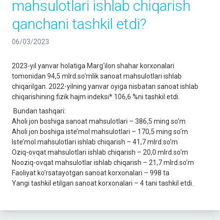
mahsulotlari ishlab chiqarish
qanchani tashkil etdi?
06/03/2023
2023-yil yanvar holatiga Marg‘ilon shahar korxonalari
tomonidan 94,5 mlrd.so‘mlik sanoat mahsulotlari ishlab
chiqarilgan. 2022-yilning yanvar oyiga nisbatan sanoat ishlab
chiqarishining fizik hajm indeksi* 106,6 %ni tashkil etdi.
Bundan tashqari:
Aholi jon boshiga sanoat mahsulotlari – 386,5 ming so‘m
Aholi jon boshiga iste’mol mahsulotlari – 170,5 ming so‘m
Iste’mol mahsulotlari ishlab chiqarish – 41,7 mlrd.so‘m
Oziq-ovqat mahsulotlari ishlab chiqarish – 20,0 mlrd.so‘m
Nooziq-ovqat mahsulotlar ishlab chiqarish – 21,7 mlrd.so‘m
Faoliyat ko‘rsatayotgan sanoat korxonalari – 998 ta
Yangi tashkil etilgan sanoat korxonalari – 4 tani tashkil etdi.