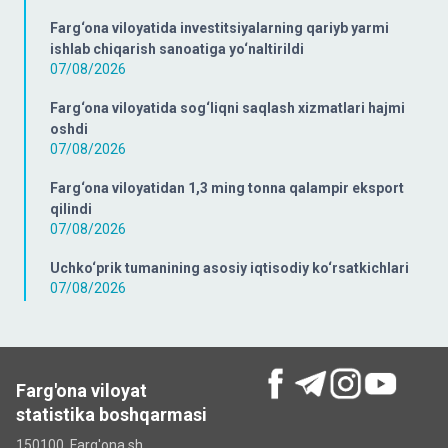
Farg‘ona viloyatida investitsiyalarning qariyb yarmi
ishlab chiqarish sanoatiga yo‘naltirildi
07/08/2026
Farg‘ona viloyatida sog‘liqni saqlash xizmatlari hajmi
oshdi
07/08/2026
Farg‘ona viloyatidan 1,3 ming tonna qalampir eksport
qilindi
07/08/2026
Uchko‘prik tumanining asosiy iqtisodiy ko‘rsatkichlari
07/08/2026
Farg'ona viloyat
statistika boshqarmasi
150100, Farg'ona sh.,