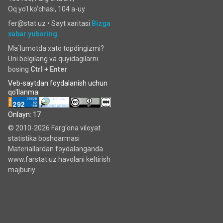
Oq yo'l ko‘chаsi, 104 a-uy
fer@stat.uz •
Sayt xaritasi
Bizga
xabar yuboring
Ma`lumotda xato topdingizmi?
Uni belgilang va quyidagilarni
bosing
Ctrl + Enter
Veb-saytdan foydalanish uchun
qo'llanma
Onlayn: 17
© 2010-2026 Farg‘ona viloyat
statistika boshqarmasi
Materiallardan foydalanganda
www.farstat.uz havolani keltirish
majburiy.