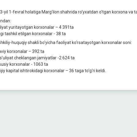
-yil 1-fevral holatiga Marg‘ilon shahrida ro‘yxatdan o‘tgan korxona va tas
ndan:
liyat yuritayotgan korxonalar – 4 391ta
i tashkil etilgan korxonalar - 38 ta
hkiliy-huquqiy shakli bo'yicha faoliyat ko‘rsatayotgan korxonalar soni:
aviy korxonalar – 392 ta
’uliyat cheklangan jamiyatlar -2 624 ta
usiy korxonalar - 1063 ta
jiy kapital ishtirokidagi korxonalar – 36 taga to‘g‘ri keldi.