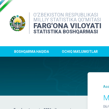
O‘ZBEKISTON RESPUBLIKASI
MILLIY STATISTIKA QO‘MITASI
FARG'ONA VILOYATI
STATISTIKA BOSHQARMASI
BOSHQARMA HAQIDA
OCHIQ MA'LUMOTLAR
Aso
M
06/