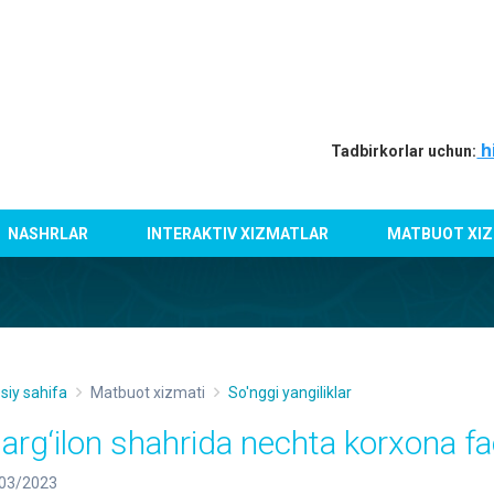
h
Tadbirkorlar uchun:
NASHRLAR
INTERAKTIV XIZMATLAR
MATBUOT XIZ
siy sahifa
Matbuot xizmati
So'nggi yangiliklar
arg‘ilon shahrida nechta korxona fa
03/2023