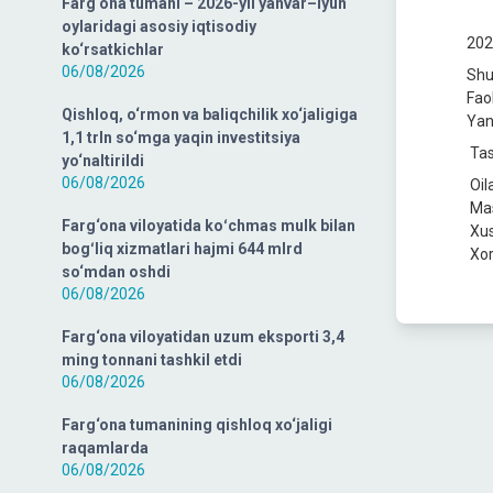
Farg‘ona tumani – 2026-yil yanvar–iyun
oylaridagi asosiy iqtisodiy
2023
ko‘rsatkichlar
06/08/2026
Shu
Fao
Qishloq, o‘rmon va baliqchilik xo‘jaligiga
Yang
1,1 trln so‘mga yaqin investitsiya
Tas
yo‘naltirildi
06/08/2026
Oil
Mas
Farg‘ona viloyatida koʻchmas mulk bilan
Xus
bogʻliq xizmatlari hajmi 644 mlrd
Xori
so‘mdan oshdi
06/08/2026
Farg‘ona viloyatidan uzum eksporti 3,4
ming tonnani tashkil etdi
06/08/2026
Farg‘ona tumanining qishloq xo‘jaligi
raqamlarda
06/08/2026