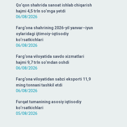
Qo‘qon shahrida sanoat ishlab chiqarish
hajmi 4,5 trln so‘mga yetdi
06/08/2026
Farg‘ona shahrining 2026-yil yanvar–iyun
oylaridagi ijtimoiy-iqtisodiy
ko‘rsatkichlari
06/08/2026
Farg‘ona viloyatida savdo xizmatlari
hajmi 9,7 trln so‘mdan oshdi
06/08/2026
Farg‘ona viloyatidan sabzi eksporti 11,9
ming tonnani tashkil etdi
06/08/2026
Furqat tumanining asosiy iqtisodiy
ko‘rsatkichlari
05/08/2026