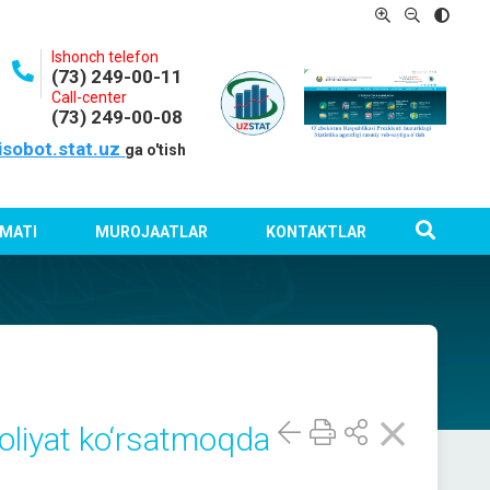
Ishonch telefon
(73) 249-00-11
Call-center
(73) 249-00-08
isobot.stat.uz
ga o'tish
MATI
MUROJAATLAR
KONTAKTLAR
oliyat ko‘rsatmoqda