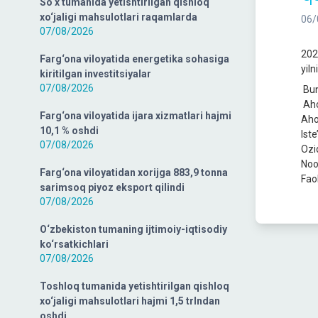
So‘x tumanida yetishtirilgan qishloq
xo‘jaligi mahsulotlari raqamlarda
06/
07/08/2026
202
Farg‘ona viloyatida energetika sohasiga
yiln
kiritilgan investitsiyalar
07/08/2026
Bun
Aho
Farg‘ona viloyatida ijara xizmatlari hajmi
Aho
10,1 % oshdi
Ist
07/08/2026
Ozi
Noo
Farg‘ona viloyatidan xorijga 883,9 tonna
Fao
sarimsoq piyoz eksport qilindi
07/08/2026
O‘zbekiston tumaning ijtimoiy-iqtisodiy
ko‘rsatkichlari
07/08/2026
Toshloq tumanida yetishtirilgan qishloq
xo‘jaligi mahsulotlari hajmi 1,5 trlndan
oshdi