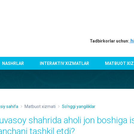
h
Tadbirkorlar uchun:
NASHRLAR
INTERAKTIV XIZMATLAR
MATBUOT XIZ
siy sahifa
Matbuot xizmati
So'nggi yangiliklar
uvasoy shahrida aholi jon boshiga i
anchani tashkil etdi?