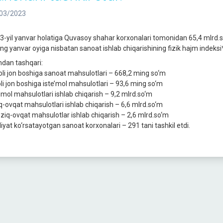
03/2023
3-yil yanvar holatiga Quvasoy shahar korxonalari tomonidan 65,4 mlrd.so
ing yanvar oyiga nisbatan sanoat ishlab chiqarishining fizik hajm indeksi*
dan tashqari:
li jon boshiga sanoat mahsulotlari – 668,2 ming so‘m
li jon boshiga iste’mol mahsulotlari – 93,6 ming so‘m
e’mol mahsulotlari ishlab chiqarish – 9,2 mlrd.so‘m
q-ovqat mahsulotlari ishlab chiqarish – 6,6 mlrd.so‘m
ziq-ovqat mahsulotlar ishlab chiqarish – 2,6 mlrd.so‘m
liyat ko‘rsatayotgan sanoat korxonalari – 291 tani tashkil etdi.