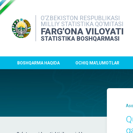
O‘ZBEKISTON RESPUBLIKASI
MILLIY STATISTIKA QO‘MITASI
FARG'ONA VILOYATI
STATISTIKA BOSHQARMASI
BOSHQARMA HAQIDA
OCHIQ MA'LUMOTLAR
Aso
Q
q