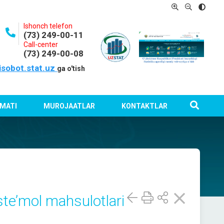
Ishonch telefon
(73) 249-00-11
Call-center
(73) 249-00-08
isobot.stat.uz
ga o'tish
MATI
MUROJAATLAR
KONTAKTLAR
ste’mol mahsulotlari