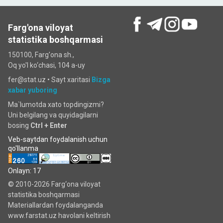
Farg'ona viloyat
statistika boshqarmasi
150100, Farg'ona sh.,
Oq yo'l ko‘chаsi, 104 a-uy
fer@stat.uz •
Sayt xaritasi
Bizga
xabar yuboring
Ma`lumotda xato topdingizmi?
Uni belgilang va quyidagilarni
bosing
Ctrl + Enter
Veb-saytdan foydalanish uchun
qo'llanma
Onlayn: 17
© 2010-2026 Farg‘ona viloyat
statistika boshqarmasi
Materiallardan foydalanganda
www.farstat.uz havolani keltirish