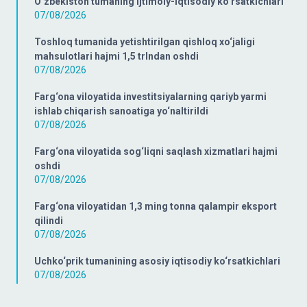
O‘zbekiston tumaning ijtimoiy-iqtisodiy ko‘rsatkichlari
07/08/2026
Toshloq tumanida yetishtirilgan qishloq xo‘jaligi
mahsulotlari hajmi 1,5 trlndan oshdi
07/08/2026
Farg‘ona viloyatida investitsiyalarning qariyb yarmi
ishlab chiqarish sanoatiga yo‘naltirildi
07/08/2026
Farg‘ona viloyatida sog‘liqni saqlash xizmatlari hajmi
oshdi
07/08/2026
Farg‘ona viloyatidan 1,3 ming tonna qalampir eksport
qilindi
07/08/2026
Uchko‘prik tumanining asosiy iqtisodiy ko‘rsatkichlari
07/08/2026