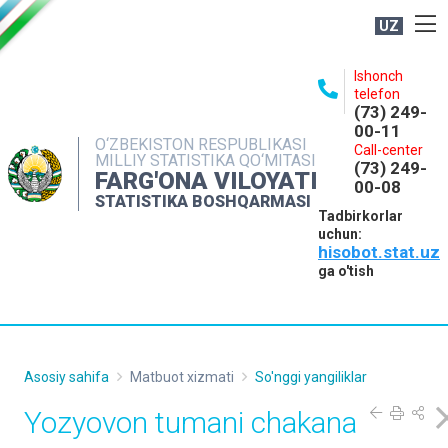
UZ
BOSHQARMA HAQIDA
Ishonch
telefon
OCHIQ MA'LUMOTLAR
(73) 249-
00-11
NASHRLAR
O‘ZBEKISTON RESPUBLIKASI
Call-center
MILLIY STATISTIKA QO‘MITASI
(73) 249-
INTERAKTIV XIZMATLAR
FARG'ONA VILOYATI
00-08
STATISTIKA BOSHQARMASI
MATBUOT XIZMATI
Tadbirkorlar
uchun:
MUROJAATLAR
hisobot.stat.uz
KONTAKTLAR
ga o'tish
Asosiy sahifa
Matbuot xizmati
So'nggi yangiliklar
Yozyovon tumani chakana