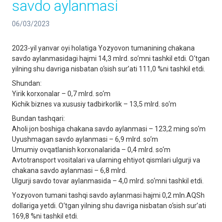
savdo aylanmasi
06/03/2023
2023-yil yanvar oyi holatiga Yozyovon tumanining chakana
savdo aylanmasidagi hajmi 14,3 mlrd. so‘mni tashkil etdi. O‘tgan
yilning shu davriga nisbatan o‘sish sur’ati 111,0 %ni tashkil etdi.
Shundan:
Yirik korxonalar – 0,7 mlrd. so‘m
Kichik biznes va xususiy tadbirkorlik – 13,5 mlrd. so‘m
Bundan tashqari:
Aholi jon boshiga chakana savdo aylanmasi – 123,2 ming so‘m
Uyushmagan savdo aylanmasi – 6,9 mlrd. so‘m
Umumiy ovqatlanish korxonalarida – 0,4 mlrd. so‘m
Avtotransport vositalari va ularning ehtiyot qismlari ulgurji va
chakana savdo aylanmasi – 6,8 mlrd.
Ulgurji savdo tovar aylanmasida – 4,0 mlrd. so‘mni tashkil etdi.
Yozyovon tumani tashqi savdo aylanmasi hajmi 0,2 mln.AQSh
dollariga yetdi. O‘tgan yilning shu davriga nisbatan o‘sish sur’ati
169,8 %ni tashkil etdi.