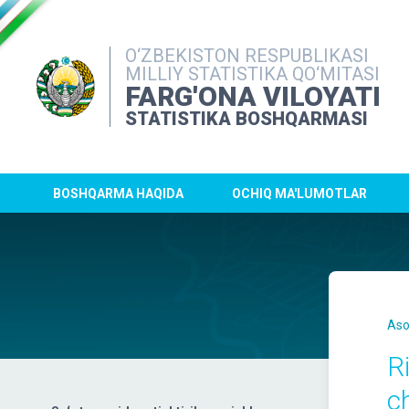
O‘ZBEKISTON RESPUBLIKASI
MILLIY STATISTIKA QO‘MITASI
FARG'ONA VILOYATI
STATISTIKA BOSHQARMASI
BOSHQARMA HAQIDA
OCHIQ MA'LUMOTLAR
Aso
R
ch