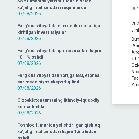
So‘x tumanida yetishtirilgan qishloq
xo‘jaligi mahsulotlari raqamlarda
06/
07/08/2026
202
Farg‘ona viloyatida energetika sohasiga
yiln
kiritilgan investitsiyalar
07/08/2026
Bun
Aho
Farg‘ona viloyatida ijara xizmatlari hajmi
Aho
10,1 % oshdi
Ist
07/08/2026
Ozi
Noo
Farg‘ona viloyatidan xorijga 883,9 tonna
Fao
sarimsoq piyoz eksport qilindi
Yang
07/08/2026
O‘zbekiston tumaning ijtimoiy-iqtisodiy
ko‘rsatkichlari
07/08/2026
Toshloq tumanida yetishtirilgan qishloq
xo‘jaligi mahsulotlari hajmi 1,5 trlndan
oshdi