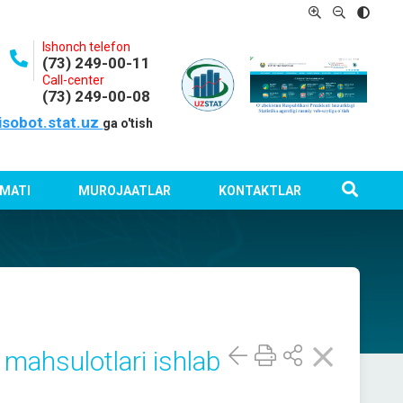
Ishonch telefon
(73) 249-00-11
Call-center
(73) 249-00-08
isobot.stat.uz
ga o'tish
MATI
MUROJAATLAR
KONTAKTLAR
mahsulotlari ishlab