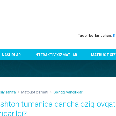
h
Tadbirkorlar uchun:
NASHRLAR
INTERAKTIV XIZMATLAR
MATBUOT XIZ
siy sahifa
Matbuot xizmati
So'nggi yangiliklar
ishton tumanida qancha oziq-ovqat 
iqarildi?