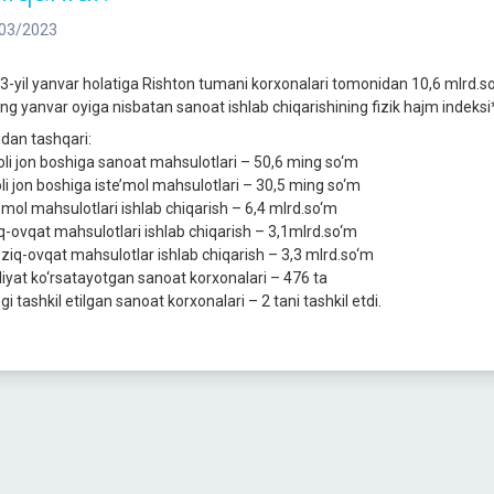
03/2023
3-yil yanvar holatiga Rishton tumani korxonalari tomonidan 10,6 mlrd.so‘
ing yanvar oyiga nisbatan sanoat ishlab chiqarishining fizik hajm indeksi*
dan tashqari:
li jon boshiga sanoat mahsulotlari – 50,6 ming so‘m
li jon boshiga iste’mol mahsulotlari – 30,5 ming so‘m
e’mol mahsulotlari ishlab chiqarish – 6,4 mlrd.so‘m
q-ovqat mahsulotlari ishlab chiqarish – 3,1mlrd.so‘m
ziq-ovqat mahsulotlar ishlab chiqarish – 3,3 mlrd.so‘m
liyat ko‘rsatayotgan sanoat korxonalari – 476 ta
i tashkil etilgan sanoat korxonalari – 2 tani tashkil etdi.