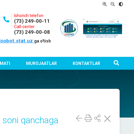
Ishonch telefon
(73) 249-00-11
Call-center
(73) 249-00-08
isobot.stat.uz
ga o'tish
MATI
MUROJAATLAR
KONTAKTLAR
i soni qanchaga