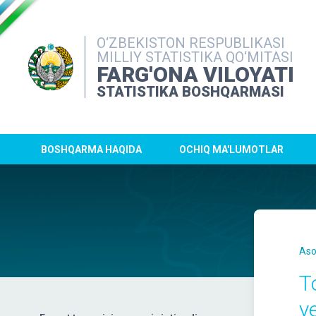
O‘ZBEKISTON RESPUBLIKASI
MILLIY STATISTIKA QO‘MITASI
FARG'ONA VILOYATI
STATISTIKA BOSHQARMASI
BOSHQARMA HAQIDA
OCHIQ MA'LUMOTLAR
Aso
T
y