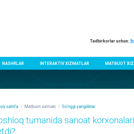
h
Tadbirkorlar uchun:
NASHRLAR
INTERAKTIV XIZMATLAR
MATBUOT XIZ
siy sahifa
Matbuot xizmati
So'nggi yangiliklar
oshloq tumanida sanoat korxonalar
etdi?