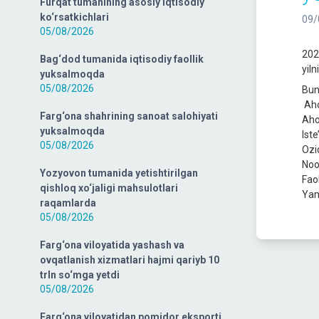
Furqat tumanining asosiy iqtisodiy
ko‘rsatkichlari
09/
05/08/2026
202
Bag‘dod tumanida iqtisodiy faollik
yiln
yuksalmoqda
05/08/2026
Bun
Aho
Farg‘ona shahrining sanoat salohiyati
Aho
yuksalmoqda
Ist
05/08/2026
Ozi
Noo
Yozyovon tumanida yetishtirilgan
Fao
qishloq xo‘jaligi mahsulotlari
Yang
raqamlarda
05/08/2026
Farg‘ona viloyatida yashash va
ovqatlanish xizmatlari hajmi qariyb 10
trln so‘mga yetdi
05/08/2026
Farg‘ona viloyatidan pomidor eksporti