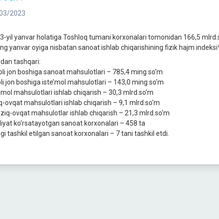
03/2023
3-yil yanvar holatiga Toshloq tumani korxonalari tomonidan 166,5 mlrd.s
ing yanvar oyiga nisbatan sanoat ishlab chiqarishining fizik hajm indeksi*
dan tashqari:
li jon boshiga sanoat mahsulotlari – 785,4 ming so‘m
li jon boshiga iste’mol mahsulotlari – 143,0 ming so‘m
e’mol mahsulotlari ishlab chiqarish – 30,3 mlrd.so‘m
q-ovqat mahsulotlari ishlab chiqarish – 9,1 mlrd.so‘m
ziq-ovqat mahsulotlar ishlab chiqarish – 21,3 mlrd.so‘m
liyat ko‘rsatayotgan sanoat korxonalari – 458 ta
i tashkil etilgan sanoat korxonalari – 7 tani tashkil etdi.