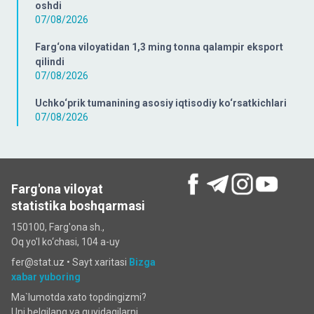
oshdi
07/08/2026
Farg‘ona viloyatidan 1,3 ming tonna qalampir eksport
qilindi
07/08/2026
Uchko‘prik tumanining asosiy iqtisodiy ko‘rsatkichlari
07/08/2026
Farg'ona viloyat
statistika boshqarmasi
150100, Farg'ona sh.,
Oq yo'l ko‘chаsi, 104 a-uy
fer@stat.uz •
Sayt xaritasi
Bizga
xabar yuboring
Ma`lumotda xato topdingizmi?
Uni belgilang va quyidagilarni