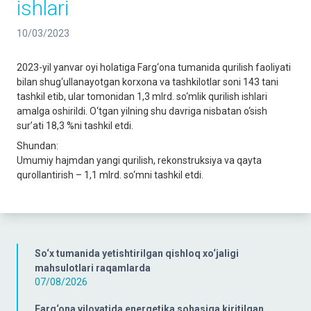
ishlari
10/03/2023
2023-yil yanvar oyi holatiga Farg‘ona tumanida qurilish faoliyati
bilan shug‘ullanayotgan korxona va tashkilotlar soni 143 tani
tashkil etib, ular tomonidan 1,3 mlrd. so‘mlik qurilish ishlari
amalga oshirildi. O‘tgan yilning shu davriga nisbatan o‘sish
sur’ati 18,3 %ni tashkil etdi.
Shundan:
Umumiy hajmdan yangi qurilish, rekonstruksiya va qayta
qurollantirish – 1,1 mlrd. so‘mni tashkil etdi.
So‘x tumanida yetishtirilgan qishloq xo‘jaligi
mahsulotlari raqamlarda
07/08/2026
Farg‘ona viloyatida energetika sohasiga kiritilgan