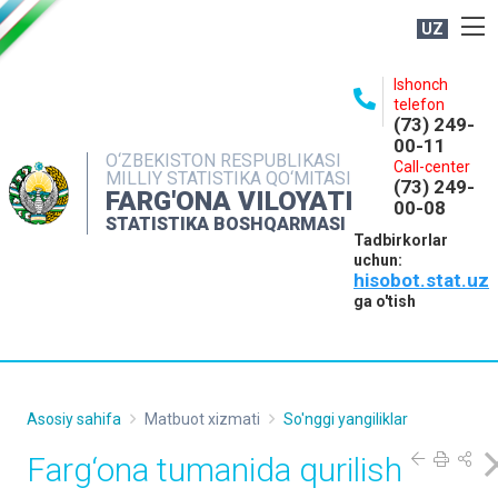
UZ
BOSHQARMA HAQIDA
Ishonch
telefon
OCHIQ MA'LUMOTLAR
(73) 249-
00-11
NASHRLAR
O‘ZBEKISTON RESPUBLIKASI
Call-center
MILLIY STATISTIKA QO‘MITASI
(73) 249-
INTERAKTIV XIZMATLAR
FARG'ONA VILOYATI
00-08
STATISTIKA BOSHQARMASI
MATBUOT XIZMATI
Tadbirkorlar
uchun:
MUROJAATLAR
hisobot.stat.uz
KONTAKTLAR
ga o'tish
Asosiy sahifa
Matbuot xizmati
So'nggi yangiliklar
Farg‘ona tumanida qurilish