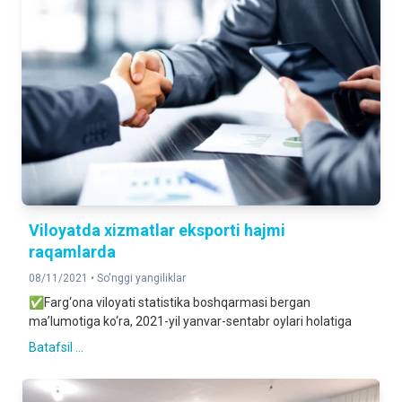
Viloyatda xizmatlar eksporti hajmi
raqamlarda
08/11/2021 •
So'nggi yangiliklar
✅Farg‘ona viloyati statistika boshqarmasi bergan
ma’lumotiga ko‘ra, 2021-yil yanvar-sentabr oylari holatiga
Batafsil ...