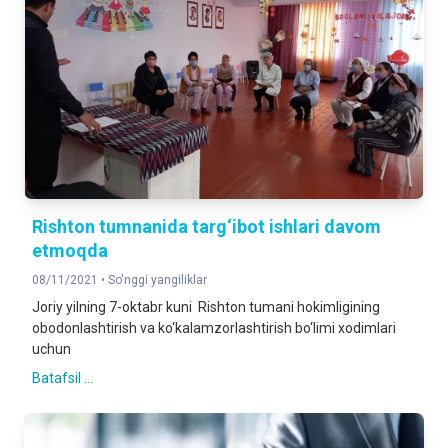
Rishton tumnanida targ‘ibot ishlari davom
etmoqda
08/11/2021 •
So'nggi yangiliklar
Joriy yilning 7-oktabr kuni Rishton tumani hokimligining
obodonlashtirish va ko‘kalamzorlashtirish bo‘limi xodimlari
uchun
Batafsil ...