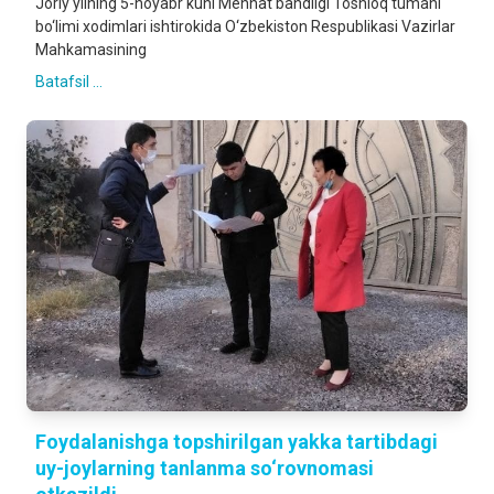
Joriy yilning 5-noyabr kuni Mehnat bandligi Toshloq tumani
bo‘limi xodimlari ishtirokida O‘zbekiston Respublikasi Vazirlar
Mahkamasining
Batafsil ...
Foydalanishga topshirilgan yakka tartibdagi
uy-joylarning tanlanma so‘rovnomasi