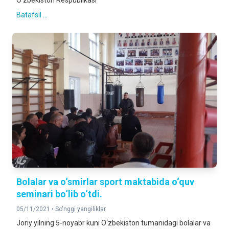
O‘zbekiston Respublikasi
Batafsil ...
Bolalar va o‘smirlar sport maktabida o‘quv
seminari bo‘lib o‘tdi.
05/11/2021 •
So'nggi yangiliklar
Joriy yilning 5-noyabr kuni O‘zbekiston tumanidagi bolalar va