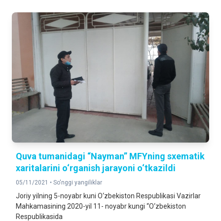
Quva tumanidagi “Nayman” MFYning sxematik
xaritalarini o‘rganish jarayoni o‘tkazildi
05/11/2021 •
So'nggi yangiliklar
Joriy yilning 5-noyabr kuni O‘zbekiston Respublikasi Vazirlar
Mahkamasining 2020-yil 11- noyabr kungi “O‘zbekiston
Respublikasida