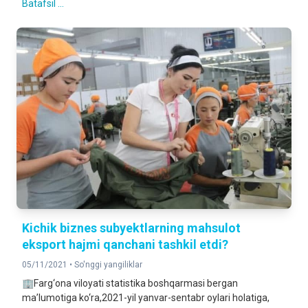
Batafsil ...
Kichik biznes subyektlarning mahsulot
eksport hajmi qanchani tashkil etdi?
05/11/2021 •
So'nggi yangiliklar
🏢Farg‘ona viloyati statistika boshqarmasi bergan
ma’lumotiga ko‘ra,2021-yil yanvar-sentabr oylari holatiga,