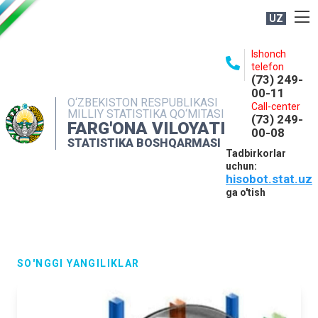
UZ
BOSHQARMA HAQIDA
Ishonch
telefon
OCHIQ MA'LUMOTLAR
(73) 249-
00-11
NASHRLAR
O‘ZBEKISTON RESPUBLIKASI
Call-center
MILLIY STATISTIKA QO‘MITASI
(73) 249-
INTERAKTIV XIZMATLAR
FARG'ONA VILOYATI
00-08
STATISTIKA BOSHQARMASI
MATBUOT XIZMATI
Tadbirkorlar
uchun:
MUROJAATLAR
hisobot.stat.uz
KONTAKTLAR
ga o'tish
SO'NGGI YANGILIKLAR