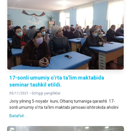
17-sonli umumiy o‘rta ta’lim maktabida
seminar tashkil etildi.
05/11/2021 •
So'nggi yangiliklar
Joriy yilning 5-noyabr kuni, Oltiariq tumaniga qarashli 17-
sonli umumiy o‘rta ta’lim maktabi jamoasi ishtirokida aholini
Batafsil ...