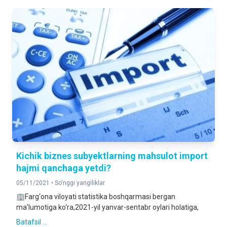
Kichik biznes subyektlarning mahsulot import
hajmi qanchaga yetdi?
05/11/2021 •
So'nggi yangiliklar
🏢Farg‘ona viloyati statistika boshqarmasi bergan
ma’lumotiga ko‘ra,2021-yil yanvar-sentabr oylari holatiga,
Batafsil ...