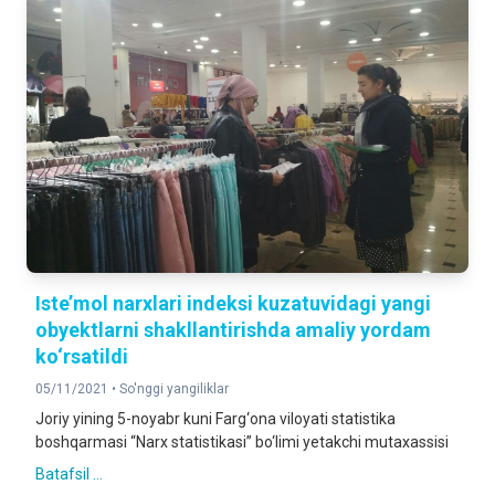
Iste’mol narxlari indeksi kuzatuvidagi yangi
obyektlarni shakllantirishda amaliy yordam
ko‘rsatildi
05/11/2021 •
So'nggi yangiliklar
Joriy yining 5-noyabr kuni Farg‘ona viloyati statistika
boshqarmasi “Narx statistikasi” bo‘limi yetakchi mutaxassisi
Batafsil ...