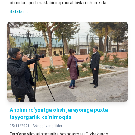
o‘smirlar sport maktabining murabbiylari ishtirokida
Batafsil ...
Аholini ro‘yxatga olish jarayoniga puxta
tayyorgarlik ko‘rilmoqda
05/11/2021 •
So'nggi yangiliklar
Farg‘ona viloyati statistika boshqarmasi O‘zbekiston