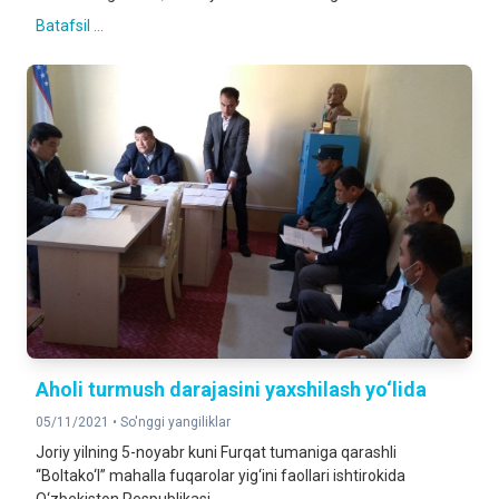
Batafsil ...
Aholi turmush darajasini yaxshilash yo‘lida
05/11/2021 •
So'nggi yangiliklar
Joriy yilning 5-noyabr kuni Furqat tumaniga qarashli
“Boltako‘l” mahalla fuqarolar yig‘ini faollari ishtirokida