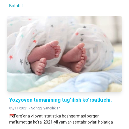
Batafsil ...
Yozyovon tumanining tug‘ilish ko‘rsatkichi.
05/11/2021 •
So'nggi yangiliklar
📆Farg‘ona viloyati statistika boshqarmasi bergan
ma’lumotiga ko‘ra, 2021-yil yanvar-sentabr oylari holatiga