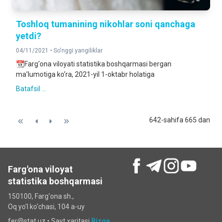
Toshloq tumanining nikohlar soni qanchaga
yetdi?
04/11/2021 •
So'nggi yangiliklar
📆Farg‘ona viloyati statistika boshqarmasi bergan
ma’lumotiga ko‘ra, 2021-yil 1-oktabr holatiga
Batafsil ...
642-sahifa 665 dan
Farg'ona viloyat
statistika boshqarmasi
150100, Farg'ona sh.,
Oq yo'l ko‘chаsi, 104 a-uy
fer@stat.uz •
Sayt xaritasi
Bizga