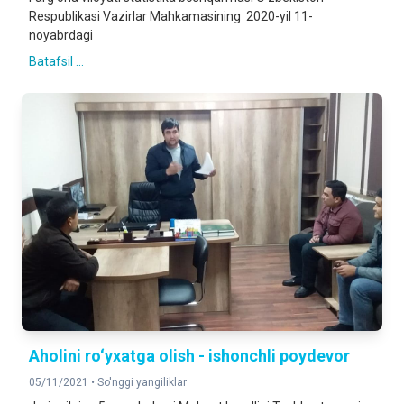
Respublikasi Vazirlar Mahkamasining 2020-yil 11-
noyabrdagi
Batafsil ...
Aholini ro‘yxatga olish - ishonchli poydevor
05/11/2021 •
So'nggi yangiliklar