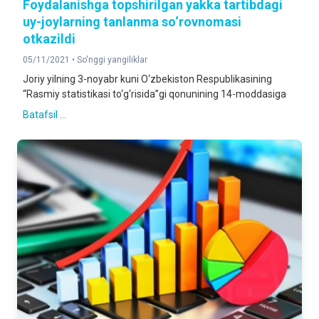
Foydalanishga topshirilgan yakka tartibdagi
uy-joylarning tanlanma so‘rovnomasi
otkazildi
05/11/2021 •
So'nggi yangiliklar
Joriy yilning 3-noyabr kuni O‘zbekiston Respublikasining
“Rasmiy statistikasi to‘g‘risida”gi qonunining 14-moddasiga
Batafsil ...