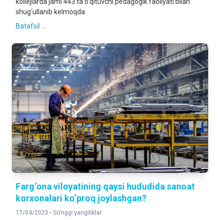
kollejlarda jami 443 ta o‘qituvchi pedagogik faoliyati bilan
shug‘ullanib kelmoqda.
Batafsil ...
Farg‘ona viloyatining qaysi hududida sanoat
korxonalari ko‘proq joylashgan?
17/04/2023 •
So'nggi yangiliklar