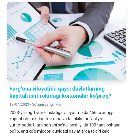
Farg‘ona viloyatida qaysi davlatlarning
kapitali ishtirokidagi korxonalar ko‘proq?
18/04/2023 •
So'nggi yangiliklar
2023-yilning 1-aprel holatiga viloyatimizda 456 ta xorijiy
kapital ishtirokidagi korxona va tashkilotlar faoliyat
yuritmoqda. Ularning soni so‘ngi besh yilda 139 taga oshgan
bo‘lib, eng ko‘p miqdori quyidagi davlatlarga to‘g‘ri keldi: