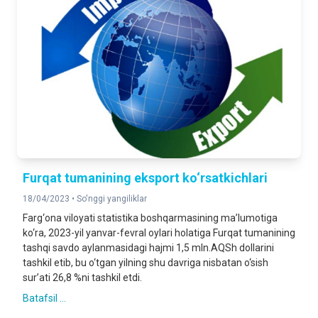
Furqat tumanining eksport ko‘rsatkichlari
18/04/2023 •
So'nggi yangiliklar
Farg‘ona viloyati statistika boshqarmasining ma’lumotiga
ko‘ra, 2023-yil yanvar-fevral oylari holatiga Furqat tumanining
tashqi savdo aylanmasidagi hajmi 1,5 mln.AQSh dollarini
tashkil etib, bu o‘tgan yilning shu davriga nisbatan o‘sish
sur’ati 26,8 %ni tashkil etdi.
Batafsil ...