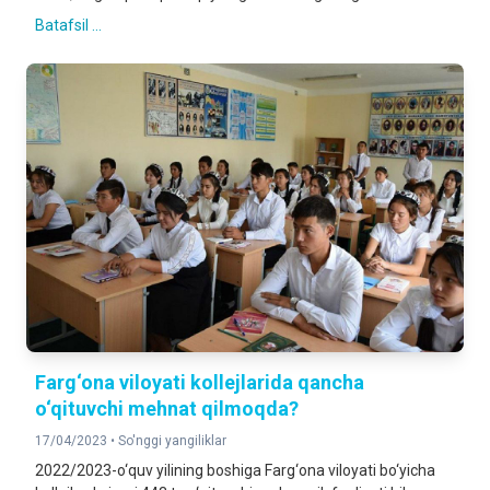
Batafsil ...
Farg‘ona viloyati kollejlarida qancha
o‘qituvchi mehnat qilmoqda?
17/04/2023 •
So'nggi yangiliklar
2022/2023-o‘quv yilining boshiga Farg‘ona viloyati bo‘yicha