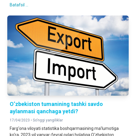
Batafsil ...
O‘zbekiston tumanining tashki savdo
aylanmasi qanchaga yetdi?
17/04/2023 •
So'nggi yangiliklar
Farg‘ona viloyati statistika boshqarmasining ma’lumotiga
ko‘ra, 2023-yil yanvar-fevral oylari holatiga O‘zbekiston