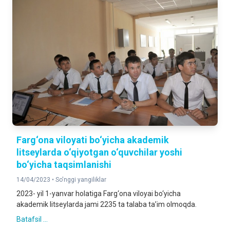
Farg‘ona viloyati bo‘yicha akademik
litseylarda o‘qiyotgan o‘quvchilar yoshi
bo‘yicha taqsimlanishi
14/04/2023 •
So'nggi yangiliklar
2023- yil 1-yanvar holatiga Farg‘ona viloyai bo‘yicha
akademik litseylarda jami 2235 ta talaba ta’im olmoqda.
Batafsil ...