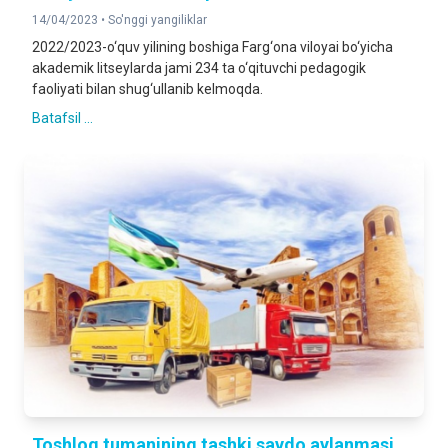
14/04/2023 •
So'nggi yangiliklar
2022/2023-o‘quv yilining boshiga Farg‘ona viloyai bo‘yicha
akademik litseylarda jami 234 ta o‘qituvchi pedagogik
faoliyati bilan shug‘ullanib kelmoqda.
Batafsil ...
Toshloq tumanining tashki savdo aylanmasi