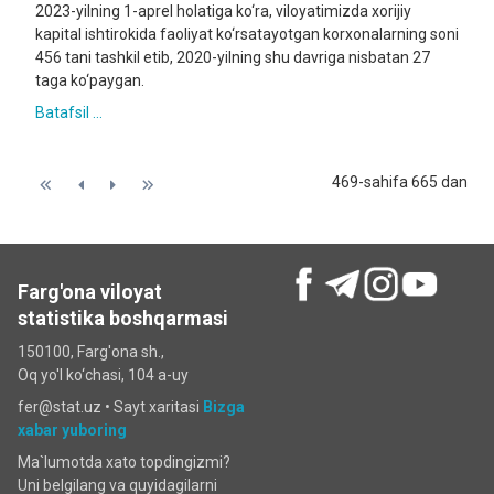
2023-yilning 1-aprel holatiga ko‘ra, viloyatimizda xorijiy
kapital ishtirokida faoliyat ko‘rsatayotgan korxonalarning soni
456 tani tashkil etib, 2020-yilning shu davriga nisbatan 27
taga ko‘paygan.
Batafsil ...
469-sahifa 665 dan
Farg'ona viloyat
statistika boshqarmasi
150100, Farg'ona sh.,
Oq yo'l ko‘chаsi, 104 a-uy
fer@stat.uz •
Sayt xaritasi
Bizga
xabar yuboring
Ma`lumotda xato topdingizmi?
Uni belgilang va quyidagilarni