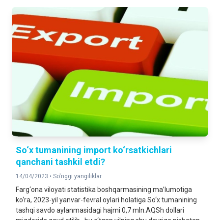
So‘x tumanining import ko‘rsatkichlari
qanchani tashkil etdi?
14/04/2023 •
So'nggi yangiliklar
Farg‘ona viloyati statistika boshqarmasining ma’lumotiga
ko‘ra, 2023-yil yanvar-fevral oylari holatiga So‘x tumanining
tashqi savdo aylanmasidagi hajmi 0,7 mln.AQSh dollari