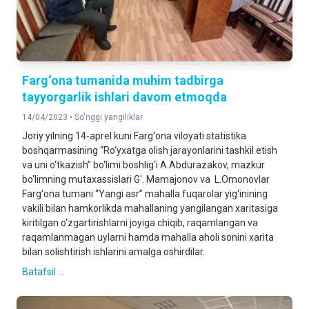
Farg‘ona tumanida muhim tadbirga
tayyorgarlik ishlari davom etmoqda
14/04/2023 •
So'nggi yangiliklar
Joriy yilning 14-aprel kuni Farg‘ona viloyati statistika
boshqarmasining “Ro‘yxatga olish jarayonlarini tashkil etish
va uni o‘tkazish” bo‘limi boshlig‘i A.Abdurazakov, mazkur
bo‘limning mutaxassislari G‘. Mamajonov va L.Omonovlar
Farg‘ona tumani “Yangi asr” mahalla fuqarolar yig‘inining
vakili bilan hamkorlikda mahallaning yangilangan xaritasiga
kiritilgan o‘zgartirishlarni joyiga chiqib, raqamlangan va
raqamlanmagan uylarni hamda mahalla aholi sonini xarita
bilan solishtirish ishlarini amalga oshirdilar.
Batafsil ...