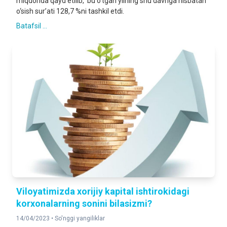
miqdorida qayd etilib, bu o‘tgan yilning shu davriga nisbatan
o‘sish sur’ati 128,7 %ni tashkil etdi.
Batafsil ...
Viloyatimizda xorijiy kapital ishtirokidagi
korxonalarning sonini bilasizmi?
14/04/2023 •
So'nggi yangiliklar