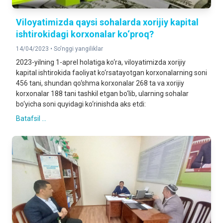
Viloyatimizda qaysi sohalarda xorijiy kapital
ishtirokidagi korxonalar ko‘proq?
14/04/2023 •
So'nggi yangiliklar
2023-yilning 1-aprel holatiga ko‘ra, viloyatimizda xorijiy
kapital ishtirokida faoliyat ko‘rsatayotgan korxonalarning soni
456 tani, shundan qo‘shma korxonalar 268 ta va xorijiy
korxonalar 188 tani tashkil etgan bo‘lib, ularning sohalar
bo‘yicha soni quyidagi ko‘rinishda aks etdi:
Batafsil ...