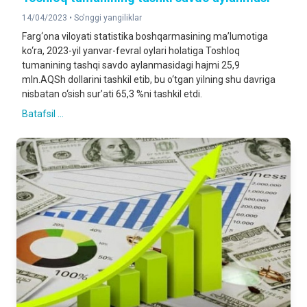
14/04/2023 •
So'nggi yangiliklar
Farg‘ona viloyati statistika boshqarmasining ma’lumotiga
ko‘ra, 2023-yil yanvar-fevral oylari holatiga Toshloq
tumanining tashqi savdo aylanmasidagi hajmi 25,9
mln.AQSh dollarini tashkil etib, bu o‘tgan yilning shu davriga
nisbatan o‘sish sur’ati 65,3 %ni tashkil etdi.
Batafsil ...