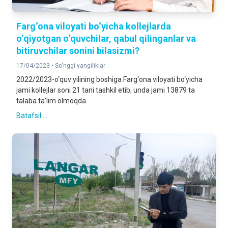
Farg‘ona viloyati bo‘yicha kollejlarda
o‘qiyotgan o‘quvchilar, qabul qilinganlar va
bitiruvchilar sonini bilasizmi?
17/04/2023 •
So'nggi yangiliklar
2022/2023-o‘quv yilining boshiga Farg‘ona viloyati bo‘yicha
jami kollejlar soni 21 tani tashkil etib, unda jami 13879 ta
talaba ta’lim olmoqda.
Batafsil ...