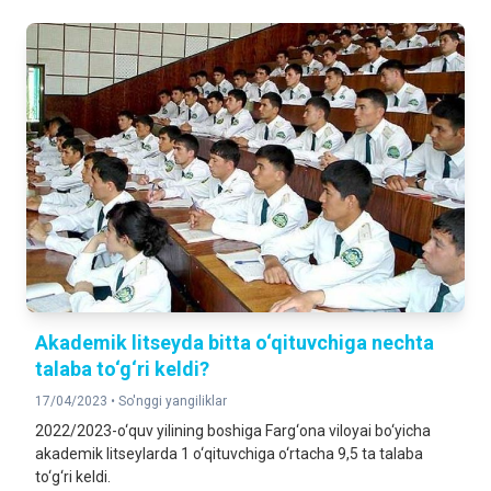
Akademik litseyda bitta o‘qituvchiga nechta
talaba to‘g‘ri keldi?
17/04/2023 •
So'nggi yangiliklar
2022/2023-o‘quv yilining boshiga Farg‘ona viloyai bo‘yicha
akademik litseylarda 1 o‘qituvchiga o‘rtacha 9,5 ta talaba
to‘g‘ri keldi.