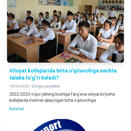
Viloyat kollejlarida bitta o‘qituvchiga nechta
talaba to‘g‘ri keladi?
18/04/2023 •
So'nggi yangiliklar
2022/2023-o‘quv yilining boshiga Farg‘ona viloyai bo‘yicha
kollejlarda mehnat qilayotgan bitta o‘qituvchiga
Batafsil ...