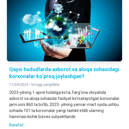
Qaysi hududlarda axborot va aloqa sohasidagi
korxonalar ko‘proq joylashgan?
17/04/2023 •
So'nggi yangiliklar
2023-yilning 1-aprel holatiga ko‘ra, Farg‘ona viloyatida
axborot va aloqa sohasida faoliyat ko‘rsatayotgan korxonalar
jami soni 860 ta bo‘lib, 2023- yilning yanvar-mart oyida ushbu
sohada 101 ta korxonalar yangi tashkil etilib ularning
hammasi kichik biznes subyektlaridir.
Batafsil ...