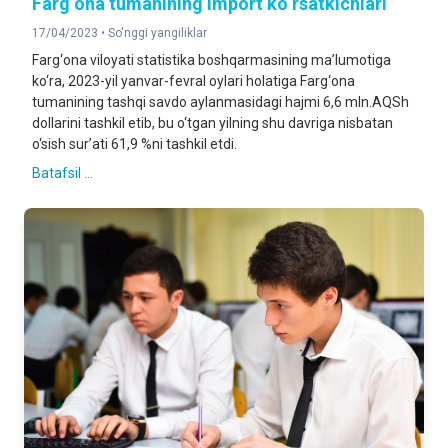
Farg‘ona tumanining import ko‘rsatkichlari
17/04/2023 •
So'nggi yangiliklar
Farg‘ona viloyati statistika boshqarmasining ma’lumotiga
ko‘ra, 2023-yil yanvar-fevral oylari holatiga Farg‘ona
tumanining tashqi savdo aylanmasidagi hajmi 6,6 mln.AQSh
dollarini tashkil etib, bu o‘tgan yilning shu davriga nisbatan
o‘sish sur’ati 61,9 %ni tashkil etdi.
Batafsil ...