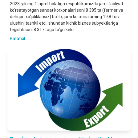
2023-yilning 1-aprel holatiga respublikamizda jami faoliyat
ko‘rsatayotgan sanoat korxonalari soni 8 385 ta (fermer va
dehqon xo‘jaliklarisiz) bo‘lib, jami korxonalarning 19,8 foiz
ulushini tashkil etdi, shundan kichik biznes subyektlariga
tegishli soni 8 317 taga to‘gri keldi.
Batafsil ...