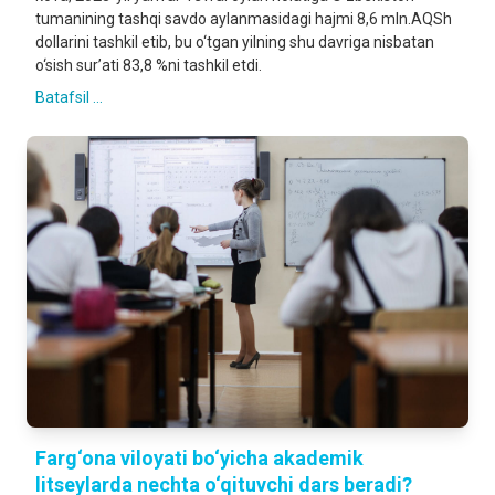
tumanining tashqi savdo aylanmasidagi hajmi 8,6 mln.AQSh
dollarini tashkil etib, bu o‘tgan yilning shu davriga nisbatan
o‘sish sur’ati 83,8 %ni tashkil etdi.
Batafsil ...
Farg‘ona viloyati bo‘yicha akademik
litseylarda nechta o‘qituvchi dars beradi?