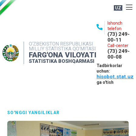
UZ
BOSHQARMA HAQIDA
Ishonch
telefon
OCHIQ MA'LUMOTLAR
(73) 249-
00-11
NASHRLAR
O‘ZBEKISTON RESPUBLIKASI
Call-center
MILLIY STATISTIKA QO‘MITASI
(73) 249-
INTERAKTIV XIZMATLAR
FARG'ONA VILOYATI
00-08
STATISTIKA BOSHQARMASI
MATBUOT XIZMATI
Tadbirkorlar
uchun:
MUROJAATLAR
hisobot.stat.uz
KONTAKTLAR
ga o'tish
SO'NGGI YANGILIKLAR