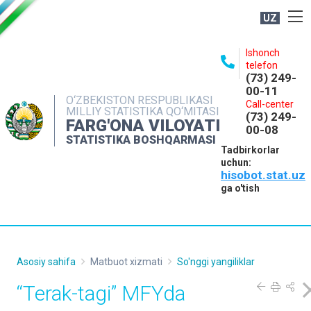
UZ
BOSHQARMA HAQIDA
Ishonch
telefon
OCHIQ MA'LUMOTLAR
(73) 249-
00-11
NASHRLAR
O‘ZBEKISTON RESPUBLIKASI
Call-center
MILLIY STATISTIKA QO‘MITASI
(73) 249-
INTERAKTIV XIZMATLAR
FARG'ONA VILOYATI
00-08
STATISTIKA BOSHQARMASI
MATBUOT XIZMATI
Tadbirkorlar
uchun:
MUROJAATLAR
hisobot.stat.uz
KONTAKTLAR
ga o'tish
Asosiy sahifa
Matbuot xizmati
So'nggi yangiliklar
“Terak-tagi” MFYda