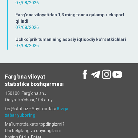
07/08/2026
Farg‘ona viloyatidan 1,3 ming tonna qalampir eksport
qilindi
07/08/2026
Uchko‘prik tumanining asosiy iqtisodiy ko‘rsatkichlari
07/08/2026
Farg'ona viloyat
statistika boshqarmasi
150100, Farg'ona sh.,
Oq yo'l ko‘chаsi, 104 a-uy
fer@stat.uz •
Sayt xaritasi
Bizga
xabar yuboring
Ma`lumotda xato topdingizmi?
Uni belgilang va quyidagilarni
bosing
Ctrl + Enter