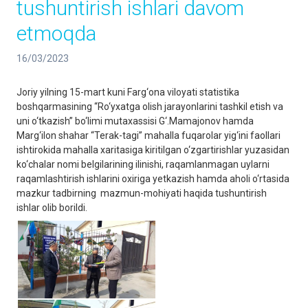
tushuntirish ishlari davom
etmoqda
16/03/2023
Joriy yilning 15-mart kuni Farg‘ona viloyati statistika
boshqarmasining “Ro‘yxatga olish jarayonlarini tashkil etish va
uni o‘tkazish” bo‘limi mutaxassisi G‘.Mamajonov hamda
Marg‘ilon shahar “Terak-tagi” mahalla fuqarolar yig‘ini faollari
ishtirokida mahalla xaritasiga kiritilgan o‘zgartirishlar yuzasidan
ko‘chalar nomi belgilarining ilinishi, raqamlanmagan uylarni
raqamlashtirish ishlarini oxiriga yetkazish hamda aholi o‘rtasida
mazkur tadbirning mazmun-mohiyati haqida tushuntirish
ishlar olib borildi.