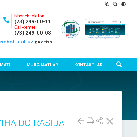
Ishonch telefon
(73) 249-00-11
Call-center
(73) 249-00-08
isobot.stat.uz
ga o'tish
MATI
MUROJAATLAR
KONTAKTLAR
IHA DOIRASIDA