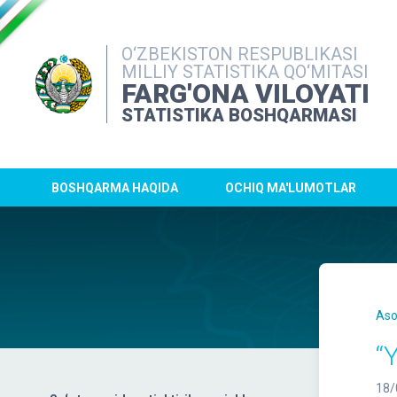
O‘ZBEKISTON RESPUBLIKASI
MILLIY STATISTIKA QO‘MITASI
FARG'ONA VILOYATI
STATISTIKA BOSHQARMASI
BOSHQARMA HAQIDA
OCHIQ MA'LUMOTLAR
Aso
“
18/