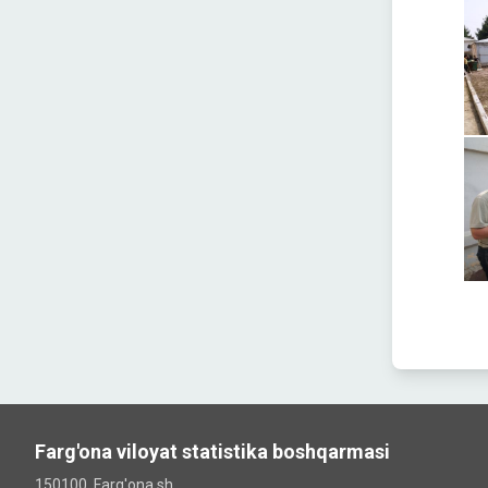
Farg'ona viloyat statistika boshqarmasi
150100, Farg'ona sh.,