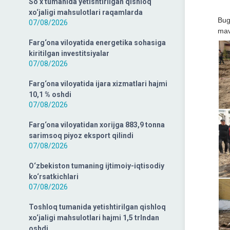
So‘x tumanida yetishtirilgan qishloq
xo‘jaligi mahsulotlari raqamlarda
Bug
07/08/2026
mav
Farg‘ona viloyatida energetika sohasiga
kiritilgan investitsiyalar
07/08/2026
Farg‘ona viloyatida ijara xizmatlari hajmi
10,1 % oshdi
07/08/2026
Farg‘ona viloyatidan xorijga 883,9 tonna
sarimsoq piyoz eksport qilindi
07/08/2026
O‘zbekiston tumaning ijtimoiy-iqtisodiy
ko‘rsatkichlari
07/08/2026
Toshloq tumanida yetishtirilgan qishloq
xo‘jaligi mahsulotlari hajmi 1,5 trlndan
oshdi