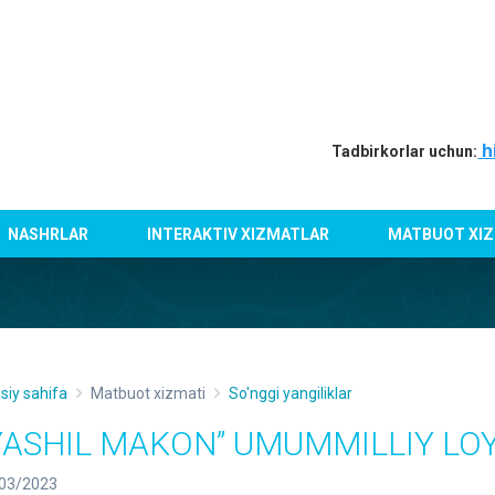
h
Tadbirkorlar uchun:
NASHRLAR
INTERAKTIV XIZMATLAR
MATBUOT XIZ
siy sahifa
Matbuot xizmati
So'nggi yangiliklar
YASHIL MAKON” UMUMMILLIY LOY
03/2023