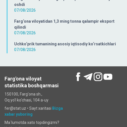
oshdi
07/08/2026
Farg‘ona viloyatidan 1,3 ming tonna qalampir eksport
qilindi
07/08/2026
Uchko‘prik tumanining asosiy iqtisodiy ko‘rsatkichlari
07/08/2026
Farg'ona viloyat
statistika boshqarmasi
150100, Farg'ona sh.,
Oq yo'l ko‘chаsi, 104 a-uy
fer@stat.uz •
Sayt xaritasi
Bizga
xabar yuboring
Ma`lumotda xato topdingizmi?