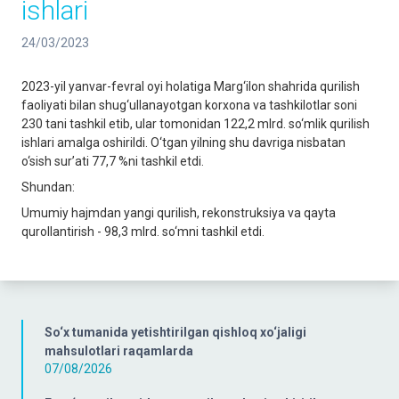
ishlari
24/03/2023
2023-yil yanvar-fevral oyi holatiga Marg‘ilon shahrida qurilish
faoliyati bilan shug‘ullanayotgan korxona va tashkilotlar soni
230 tani tashkil etib, ular tomonidan 122,2 mlrd. so‘mlik qurilish
ishlari amalga oshirildi. O‘tgan yilning shu davriga nisbatan
o‘sish sur’ati 77,7 %ni tashkil etdi.
Shundan:
Umumiy hajmdan yangi qurilish, rekonstruksiya va qayta
qurollantirish - 98,3 mlrd. so‘mni tashkil etdi.
So‘x tumanida yetishtirilgan qishloq xo‘jaligi
mahsulotlari raqamlarda
07/08/2026