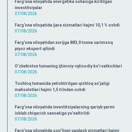
Farg‘ona viloyatida energetika sohasiga kiritilgan
investitsiyalar
07/08/2026
Farg‘ona viloyatida ijara xizmatlari hajmi 10,1 % oshdi
07/08/2026
Farg‘ona viloyatidan xorijga 883,9 tonna sarimsoq
piyoz eksport qilindi
07/08/2026
O‘zbekiston tumaning ijtimoiy-iqtisodiy ko‘rsatkichlari
07/08/2026
Toshloq tumanida yetishtirilgan qishloq xo‘jaligi
mahsulotlari hajmi 1,5 trlndan oshdi
07/08/2026
Farg‘ona viloyatida investitsiyalarning qariyb yarmi
ishlab chiqarish sanoatiga yo‘naltirildi
07/08/2026
Farg‘ona viloyatida sog‘liqni saqlash xizmatlari hajmi