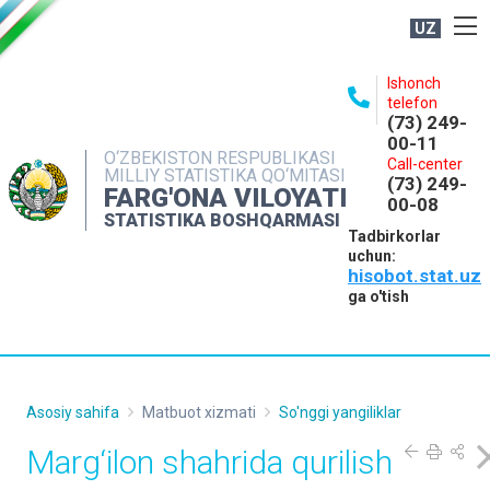
UZ
BOSHQARMA HAQIDA
Ishonch
telefon
OCHIQ MA'LUMOTLAR
(73) 249-
00-11
NASHRLAR
O‘ZBEKISTON RESPUBLIKASI
Call-center
MILLIY STATISTIKA QO‘MITASI
(73) 249-
INTERAKTIV XIZMATLAR
FARG'ONA VILOYATI
00-08
STATISTIKA BOSHQARMASI
MATBUOT XIZMATI
Tadbirkorlar
uchun:
MUROJAATLAR
hisobot.stat.uz
KONTAKTLAR
ga o'tish
Asosiy sahifa
Matbuot xizmati
So'nggi yangiliklar
Marg‘ilon shahrida qurilish