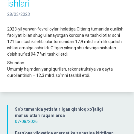
ishlari
28/03/2023
2023-yil yanvar-fevral oylari holatiga Oltiariq tumanida qurilish
faoliyati bilan shug‘ullanayotgan korxona va tashkilotlar soni
121 tani tashkil etib, ular tomonidan 17,9 mlrd. so‘mlik qurilish
ishlari amalga oshirildi. O‘tgan yilning shu davriga nisbatan
o‘sish sur’ati 94,7 %ni tashkil etdi.
Shundan:
Umumiy hajmdan yangi qurilish, rekonstruksiya va qayta
qurollantirish – 12,3 mlrd. so‘mni tashkil etdi.
So‘x tumanida yetishtirilgan qishloq xo‘jaligi
mahsulotlari raqamlarda
07/08/2026
Farg‘ona viloyatida energetika sohasiga kiritilgan