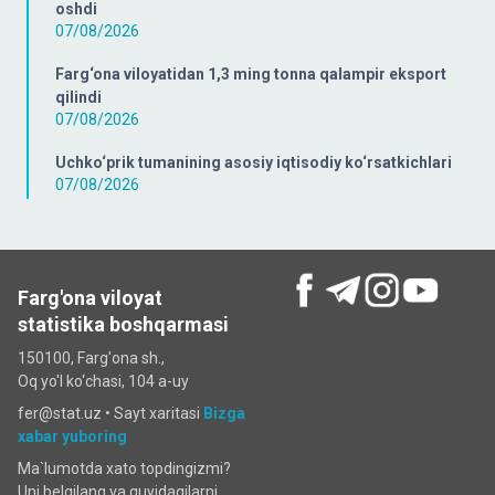
oshdi
07/08/2026
Farg‘ona viloyatidan 1,3 ming tonna qalampir eksport
qilindi
07/08/2026
Uchko‘prik tumanining asosiy iqtisodiy ko‘rsatkichlari
07/08/2026
Farg'ona viloyat
statistika boshqarmasi
150100, Farg'ona sh.,
Oq yo'l ko‘chаsi, 104 a-uy
fer@stat.uz •
Sayt xaritasi
Bizga
xabar yuboring
Ma`lumotda xato topdingizmi?
Uni belgilang va quyidagilarni