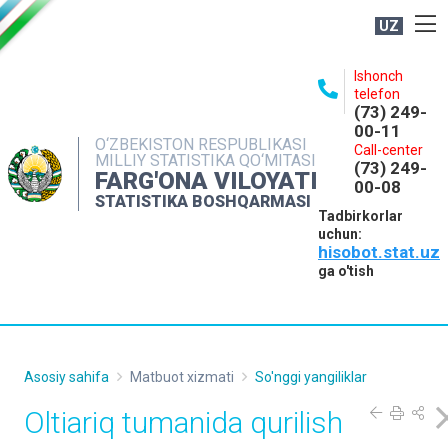
UZ
BOSHQARMA HAQIDA
Ishonch
telefon
OCHIQ MA'LUMOTLAR
(73) 249-
00-11
NASHRLAR
O‘ZBEKISTON RESPUBLIKASI
Call-center
MILLIY STATISTIKA QO‘MITASI
(73) 249-
INTERAKTIV XIZMATLAR
FARG'ONA VILOYATI
00-08
STATISTIKA BOSHQARMASI
MATBUOT XIZMATI
Tadbirkorlar
uchun:
MUROJAATLAR
hisobot.stat.uz
KONTAKTLAR
ga o'tish
Asosiy sahifa
Matbuot xizmati
So'nggi yangiliklar
Oltiariq tumanida qurilish