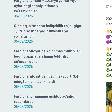
Farg‘ona tumani – 2026-yil yanvar–iyun
oylaridagi asosiy iqtisodiy
31/
ko‘rsatkichlar
06/08/2026
202
O‘tg
Qishloq, o‘rmon va baliqchilik xo‘jaligiga
1,1 trln so‘mga yaqin investitsiya
👇S
yo‘naltirildi
🟣Y
06/08/2026
🟣K
👇B
Farg‘ona viloyatida koʻchmas mulk bilan
♻️A
bogʻliq xizmatlari hajmi 644 mlrd
♻️U
so‘mdan oshdi
♻️U
06/08/2026
♻️A
♻️U
Farg‘ona viloyatidan uzum eksporti 3,4
ming tonnani tashkil etdi
06/08/2026
Farg‘ona tumanining qishloq xo‘jaligi
raqamlarda
06/08/2026