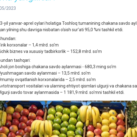
05/2023
3-yil yanvar-aprel oylari holatiga Toshloq tumanining chakana savdo ayl
an yilning shu davriga nisbatan o‘sish sur’ati 95,0 %ni tashkil etdi.
hundan:
irik korxonalar – 1,4 mlrd. so‘m
ichik biznes va xususiy tadbirkorlik – 152,8 mlrd. so‘m
undan tashqari:
holi jon boshiga chakana savdo aylanmasi - 680,3 ming so‘m
yushmagan savdo aylanmasi – 13,5 mlrd. so‘m
mumiy ovqatlanish korxonalarida – 2,5 mlrd. so‘m
vtotransport vositalari va ularning ehtiyot qismlari ulgurji va chakana 
lgurji savdo tovar aylanmasida – 1 181,9 mlrd. so‘mni tashkil etdi.