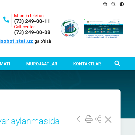
Ishonch telefon
(73) 249-00-11
Call-center
(73) 249-00-08
isobot.stat.uz
ga o'tish
MATI
MUROJAATLAR
KONTAKTLAR
var aylanmasida