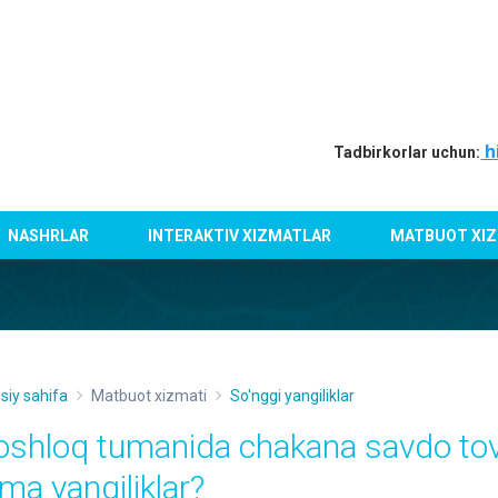
h
Tadbirkorlar uchun:
NASHRLAR
INTERAKTIV XIZMATLAR
MATBUOT XIZ
siy sahifa
Matbuot xizmati
So'nggi yangiliklar
oshloq tumanida chakana savdo to
ima yangiliklar?