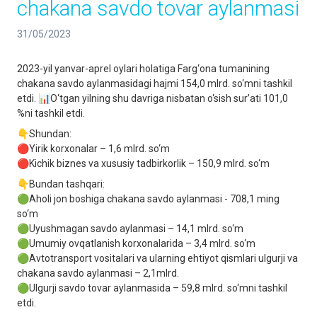
chakana savdo tovar aylanmasi
31/05/2023
2023-yil yanvar-aprel oylari holatiga Farg‘ona tumanining
chakana savdo aylanmasidagi hajmi 154,0 mlrd. so‘mni tashkil
etdi. 📊O‘tgan yilning shu davriga nisbatan o‘sish sur’ati 101,0
%ni tashkil etdi.
👇Shundan:
🔴Yirik korxonalar – 1,6 mlrd. so‘m
🔴Kichik biznes va xususiy tadbirkorlik – 150,9 mlrd. so‘m
👇Bundan tashqari:
🟢Aholi jon boshiga chakana savdo aylanmasi - 708,1 ming
so‘m
🟢Uyushmagan savdo aylanmasi – 14,1 mlrd. so‘m
🟢Umumiy ovqatlanish korxonalarida – 3,4 mlrd. so‘m
🟢Avtotransport vositalari va ularning ehtiyot qismlari ulgurji va
chakana savdo aylanmasi – 2,1mlrd.
🟢Ulgurji savdo tovar aylanmasida – 59,8 mlrd. so‘mni tashkil
etdi.