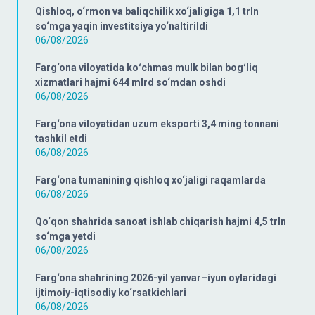
Qishloq, o‘rmon va baliqchilik xo‘jaligiga 1,1 trln
so‘mga yaqin investitsiya yo‘naltirildi
06/08/2026
Farg‘ona viloyatida koʻchmas mulk bilan bogʻliq
xizmatlari hajmi 644 mlrd so‘mdan oshdi
06/08/2026
Farg‘ona viloyatidan uzum eksporti 3,4 ming tonnani
tashkil etdi
06/08/2026
Farg‘ona tumanining qishloq xo‘jaligi raqamlarda
06/08/2026
Qo‘qon shahrida sanoat ishlab chiqarish hajmi 4,5 trln
so‘mga yetdi
06/08/2026
Farg‘ona shahrining 2026-yil yanvar–iyun oylaridagi
ijtimoiy-iqtisodiy ko‘rsatkichlari
06/08/2026