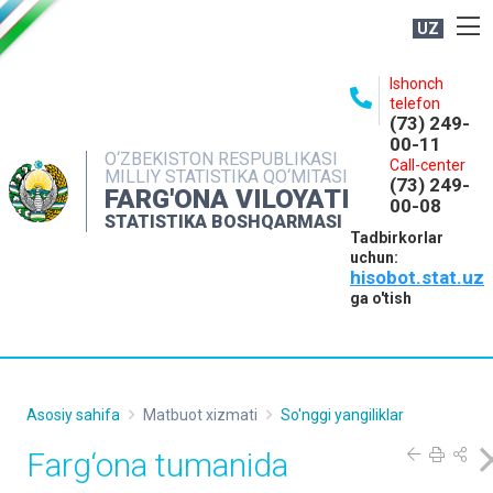
UZ
BOSHQARMA HAQIDA
Ishonch
telefon
OCHIQ MA'LUMOTLAR
(73) 249-
00-11
NASHRLAR
O‘ZBEKISTON RESPUBLIKASI
Call-center
MILLIY STATISTIKA QO‘MITASI
(73) 249-
INTERAKTIV XIZMATLAR
FARG'ONA VILOYATI
00-08
STATISTIKA BOSHQARMASI
MATBUOT XIZMATI
Tadbirkorlar
uchun:
MUROJAATLAR
hisobot.stat.uz
KONTAKTLAR
ga o'tish
Asosiy sahifa
Matbuot xizmati
So'nggi yangiliklar
Farg‘ona tumanida