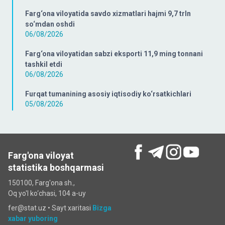
Farg‘ona viloyatida savdo xizmatlari hajmi 9,7 trln
so‘mdan oshdi
06/08/2026
Farg‘ona viloyatidan sabzi eksporti 11,9 ming tonnani
tashkil etdi
06/08/2026
Furqat tumanining asosiy iqtisodiy ko‘rsatkichlari
05/08/2026
Farg'ona viloyat
statistika boshqarmasi
150100, Farg'ona sh.,
Oq yo'l ko‘chаsi, 104 a-uy
fer@stat.uz •
Sayt xaritasi
Bizga
xabar yuboring