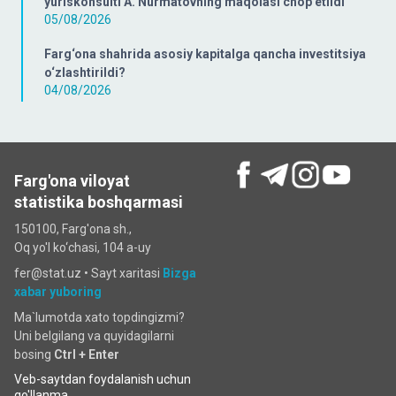
yuriskonsulti A. Nurmatovning maqolasi chop etildi
05/08/2026
Farg‘ona shahrida asosiy kapitalga qancha investitsiya
o‘zlashtirildi?
04/08/2026
Farg'ona viloyat
statistika boshqarmasi
150100, Farg'ona sh.,
Oq yo'l ko‘chаsi, 104 a-uy
fer@stat.uz •
Sayt xaritasi
Bizga
xabar yuboring
Ma`lumotda xato topdingizmi?
Uni belgilang va quyidagilarni
bosing
Ctrl + Enter
Veb-saytdan foydalanish uchun
qo'llanma