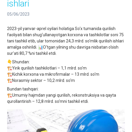
ishlari
05/06/2023
2023-yil yanvar-aprel oyilari holatiga So‘x tumanida qurilish
faoliyati bilan shug‘ullanayotgan korxona va tashkilotlar soni 75
tani tashkil etib, ular tomonidan 24,3 mlrd. so‘mlik qurilish ishlari
amalga oshirildi. 📊O‘tgan yilning shu davriga nisbatan o‘sish
sur’ati 80,7 %ni tashkil etdi.
👇Shundan:
🏗Yirik qurilish tashkilotlari – 1,1 mlrd. so‘m
🏗Kichik korxona va mikrofirmalar – 13 mlrd. so‘m
🏗Norasmiy sektor – 10,2 mlrd. so‘m
Bundan tashqari:
🏗Umumiy hajmdan yangi qurilish, rekonstruksiya va qayta
qurollantirish – 12,8 mlrd. so‘mni tashkil etdi.