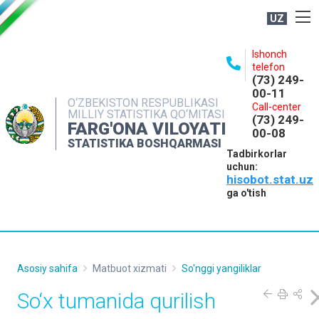
UZ
BOSHQARMA HAQIDA
Ishonch
telefon
OCHIQ MA'LUMOTLAR
(73) 249-
00-11
NASHRLAR
O‘ZBEKISTON RESPUBLIKASI
Call-center
MILLIY STATISTIKA QO‘MITASI
(73) 249-
INTERAKTIV XIZMATLAR
FARG'ONA VILOYATI
00-08
STATISTIKA BOSHQARMASI
MATBUOT XIZMATI
Tadbirkorlar
uchun:
MUROJAATLAR
hisobot.stat.uz
KONTAKTLAR
ga o'tish
Asosiy sahifa
Matbuot xizmati
So'nggi yangiliklar
So‘x tumanida qurilish