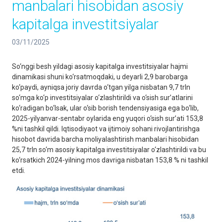
manbalari hisobidan asosiy
kapitalga investitsiyalar
03/11/2025
So‘nggi besh yildagi asosiy kapitalga investitsiyalar hajmi
dinamikasi shuni ko‘rsatmoqdaki, u deyarli 2,9 barobarga
ko‘paydi, ayniqsa joriy davrda o‘tgan yilga nisbatan 9,7 trln
so‘mga ko‘p investitsiyalar o‘zlashtirildi va o‘sish sur’atlarini
ko‘radigan bo‘lsak, ular o‘sib borish tendensiyasiga ega bo‘lib,
2025-yilyanvar-sentabr oylarida eng yuqori o‘sish sur’ati 153,8
%ni tashkil qildi. Iqtisodiyaot va ijtimoiy sohani rivojlantirishga
hisobot davrida barcha moliyalashtirish manbalari hisobidan
25,7 trln so‘m asosiy kapitalga investitsiyalar o‘zlashtirildi va bu
ko‘rsatkich 2024-yilning mos davriga nisbatan 153,8 % ni tashkil
etdi.