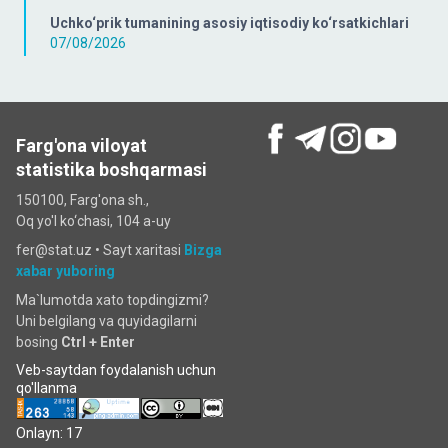
Uchko‘prik tumanining asosiy iqtisodiy ko‘rsatkichlari
07/08/2026
Farg'ona viloyat
statistika boshqarmasi
150100, Farg'ona sh.,
Oq yo'l ko‘chаsi, 104 a-uy
fer@stat.uz •
Sayt xaritasi
Bizga
xabar yuboring
Ma`lumotda xato topdingizmi?
Uni belgilang va quyidagilarni
bosing
Ctrl + Enter
Veb-saytdan foydalanish uchun
qo'llanma
Onlayn: 17