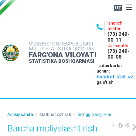
UZ
BOSHQARMA HAQIDA
Ishonch
telefon
OCHIQ MA'LUMOTLAR
(73) 249-
00-11
NASHRLAR
O‘ZBEKISTON RESPUBLIKASI
Call-center
MILLIY STATISTIKA QO‘MITASI
(73) 249-
INTERAKTIV XIZMATLAR
FARG'ONA VILOYATI
00-08
STATISTIKA BOSHQARMASI
MATBUOT XIZMATI
Tadbirkorlar
uchun:
MUROJAATLAR
hisobot.stat.uz
KONTAKTLAR
ga o'tish
Asosiy sahifa
Matbuot xizmati
So'nggi yangiliklar
Barcha moliyalashtirish