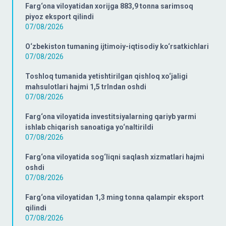
Farg‘ona viloyatidan xorijga 883,9 tonna sarimsoq
piyoz eksport qilindi
07/08/2026
O‘zbekiston tumaning ijtimoiy-iqtisodiy ko‘rsatkichlari
07/08/2026
Toshloq tumanida yetishtirilgan qishloq xo‘jaligi
mahsulotlari hajmi 1,5 trlndan oshdi
07/08/2026
Farg‘ona viloyatida investitsiyalarning qariyb yarmi
ishlab chiqarish sanoatiga yo‘naltirildi
07/08/2026
Farg‘ona viloyatida sog‘liqni saqlash xizmatlari hajmi
oshdi
07/08/2026
Farg‘ona viloyatidan 1,3 ming tonna qalampir eksport
qilindi
07/08/2026