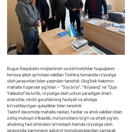
Bugun Raqobatni rivojlantirish va iste’molchilar huquqlarini
himoya qilish qo‘mitasi vakillari Toshloq tumanida ro‘yxatga
olish jarayonlari bilan yaqindan tanishdi. Ulug‘bek Hakimov
mahalla fuqarolar yig‘inlari — “Soy bo‘yi”, “Xo‘jaariq” va “Quyi
Yakkatut”da bo‘lib, ro‘yxatga olish uchun yaratilgan shart-
sharoitlar, ishchi guruhlarning faoliyati va aholiga
ko‘rsatilayotgan qulayliklar bilan tanishdi.
Tashrif davomida mahalla raislari, faollar va aholi vakillari bilan
ochiq muloqot o‘tkazilib, ma’lumotlarni to‘g‘ri va sifatli yig‘ish,
aholining faol ishtirokini ta’minlash hamda ro‘yxatga olish
jarayonida zamonaviy axborot texnologiyalaridan samarali