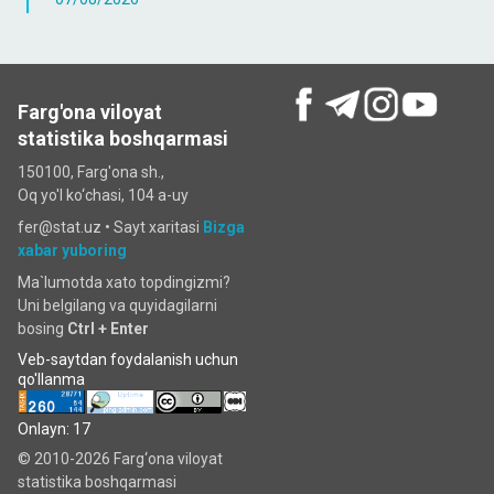
Farg'ona viloyat
statistika boshqarmasi
150100, Farg'ona sh.,
Oq yo'l ko‘chаsi, 104 a-uy
fer@stat.uz •
Sayt xaritasi
Bizga
xabar yuboring
Ma`lumotda xato topdingizmi?
Uni belgilang va quyidagilarni
bosing
Ctrl + Enter
Veb-saytdan foydalanish uchun
qo'llanma
Onlayn: 17
© 2010-2026 Farg‘ona viloyat
statistika boshqarmasi