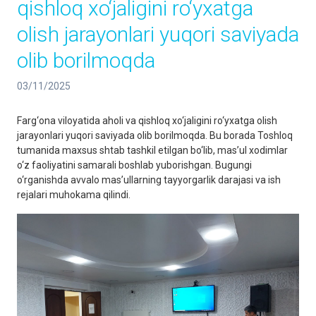
qishloq xo‘jaligini ro‘yxatga
olish jarayonlari yuqori saviyada
olib borilmoqda
03/11/2025
Farg‘ona viloyatida aholi va qishloq xo‘jaligini ro‘yxatga olish
jarayonlari yuqori saviyada olib borilmoqda. Bu borada Toshloq
tumanida maxsus shtab tashkil etilgan bo‘lib, mas’ul xodimlar
o‘z faoliyatini samarali boshlab yuborishgan. Bugungi
o‘rganishda avvalo mas’ullarning tayyorgarlik darajasi va ish
rejalari muhokama qilindi.