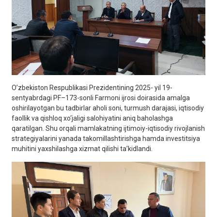
O’zbekiston Respublikasi Prezidentining 2025- yil 19-
sentyabrdagi PF–173-sonli Farmoni ijrosi doirasida amalga
oshirilayotgan bu tadbirlar aholi soni, turmush darajasi, iqtisodiy
faollik va qishloq xo‘jaligi salohiyatini aniq baholashga
qaratilgan. Shu orqali mamlakatning ijtimoiy-iqtisodiy rivojlanish
strategiyalarini yanada takomillashtirishga hamda investitsiya
muhitini yaxshilashga xizmat qilishi ta’kidlandi.