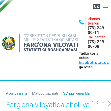
UZ
BOSHQARMA HAQIDA
Ishonch
telefon
OCHIQ MA'LUMOTLAR
(73) 249-
00-11
NASHRLAR
O‘ZBEKISTON RESPUBLIKASI
Call-center
MILLIY STATISTIKA QO‘MITASI
(73) 249-
INTERAKTIV XIZMATLAR
FARG'ONA VILOYATI
00-08
STATISTIKA BOSHQARMASI
MATBUOT XIZMATI
Tadbirkorlar
uchun:
MUROJAATLAR
hisobot.stat.uz
KONTAKTLAR
ga o'tish
Asosiy sahifa
Matbuot xizmati
So'nggi yangiliklar
Farg‘ona viloyatida aholi va