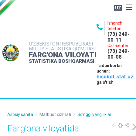
UZ
BOSHQARMA HAQIDA
Ishonch
telefon
OCHIQ MA'LUMOTLAR
(73) 249-
00-11
NASHRLAR
O‘ZBEKISTON RESPUBLIKASI
Call-center
MILLIY STATISTIKA QO‘MITASI
(73) 249-
INTERAKTIV XIZMATLAR
FARG'ONA VILOYATI
00-08
STATISTIKA BOSHQARMASI
MATBUOT XIZMATI
Tadbirkorlar
uchun:
MUROJAATLAR
hisobot.stat.uz
KONTAKTLAR
ga o'tish
Asosiy sahifa
Matbuot xizmati
So'nggi yangiliklar
Farg‘ona viloyatida