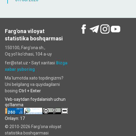
Farg'ona viloyat
statistika boshqarmasi
150100, Farg'ona sh.,
Oq yo'l ko‘chаsi, 104 a-uy
fer@stat.uz •
Sayt xaritasi
Bizga
xabar yuboring
Ma`lumotda xato topdingizmi?
Uni belgilang va quyidagilarni
bosing
Ctrl + Enter
Veb-saytdan foydalanish uchun
qo'llanma
Onlayn: 17
© 2010-2026 Farg‘ona viloyat
statistika boshqarmasi