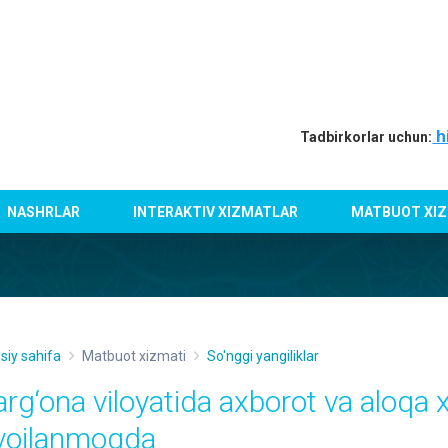
h
Tadbirkorlar uchun:
NASHRLAR
INTERAKTIV XIZMATLAR
MATBUOT XIZ
siy sahifa
Matbuot xizmati
So'nggi yangiliklar
arg‘ona viloyatida axborot va aloqa 
ivojlanmoqda