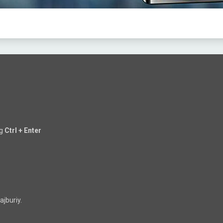
ng
Ctrl + Enter
jburiy.