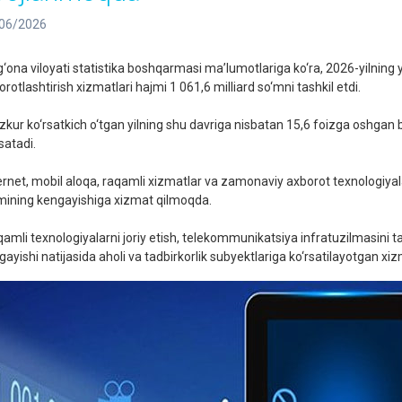
06/2026
g‘ona viloyati statistika boshqarmasi ma’lumotlariga ko‘ra, 2026-yilning 
rotlashtirish xizmatlari hajmi 1 061,6 milliard so‘mni tashkil etdi.
kur ko‘rsatkich o‘tgan yilning shu davriga nisbatan 15,6 foizga oshgan b
satadi.
ernet, mobil aloqa, raqamli xizmatlar va zamonaviy axborot texnologiyala
mining kengayishiga xizmat qilmoqda.
amli texnologiyalarni joriy etish, telekommunikatsiya infratuzilmasini t
gayishi natijasida aholi va tadbirkorlik subyektlariga ko‘rsatilayotgan x