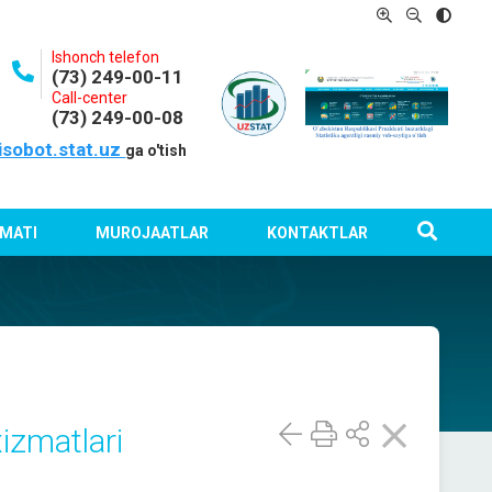
Ishonch telefon
(73) 249-00-11
Call-center
(73) 249-00-08
isobot.stat.uz
ga o'tish
MATI
MUROJAATLAR
KONTAKTLAR
xizmatlari