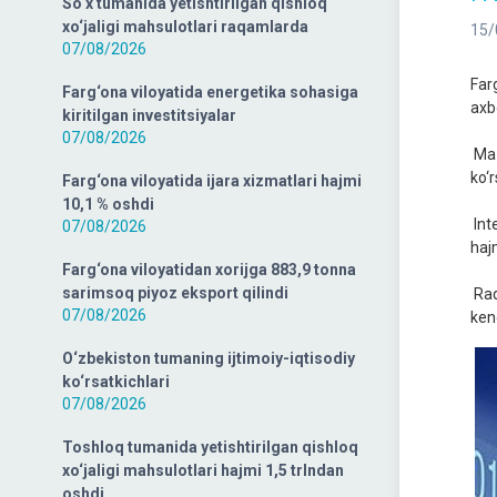
So‘x tumanida yetishtirilgan qishloq
xo‘jaligi mahsulotlari raqamlarda
15/
07/08/2026
Far
Farg‘ona viloyatida energetika sohasiga
axbo
kiritilgan investitsiyalar
07/08/2026
Maz
ko‘r
Farg‘ona viloyatida ijara xizmatlari hajmi
10,1 % oshdi
Int
07/08/2026
haj
Farg‘ona viloyatidan xorijga 883,9 tonna
sarimsoq piyoz eksport qilindi
Raq
07/08/2026
ken
O‘zbekiston tumaning ijtimoiy-iqtisodiy
ko‘rsatkichlari
07/08/2026
Toshloq tumanida yetishtirilgan qishloq
xo‘jaligi mahsulotlari hajmi 1,5 trlndan
oshdi