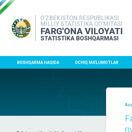
O‘ZBEKISTON RESPUBLIKASI
MILLIY STATISTIKA QO‘MITASI
FARG'ONA VILOYATI
STATISTIKA BOSHQARMASI
BOSHQARMA HAQIDA
OCHIQ MA'LUMOTLAR
Aso
F
r