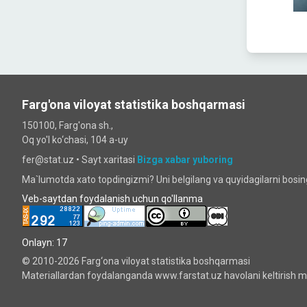
Farg'ona viloyat statistika boshqarmasi
150100, Farg'ona sh.,
Oq yo'l ko‘chаsi, 104 a-uy
fer@stat.uz •
Sayt xaritasi
Bizga xabar yuboring
Ma`lumotda xato topdingizmi? Uni belgilang va quyidagilarni bosi
Veb-saytdan foydalanish uchun qo'llanma
Onlayn: 17
© 2010-2026 Farg‘ona viloyat statistika boshqarmasi
Materiallardan foydalanganda www.farstat.uz havolani keltirish ma