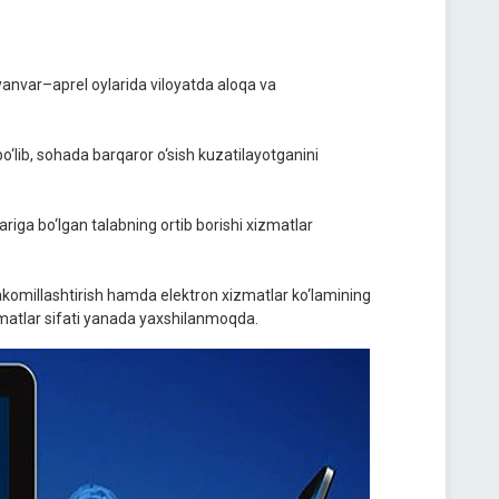
yanvar–aprel oylarida viloyatda aloqa va
o‘lib, sohada barqaror o‘sish kuzatilayotganini
riga bo‘lgan talabning ortib borishi xizmatlar
akomillashtirish hamda elektron xizmatlar ko‘lamining
izmatlar sifati yanada yaxshilanmoqda.