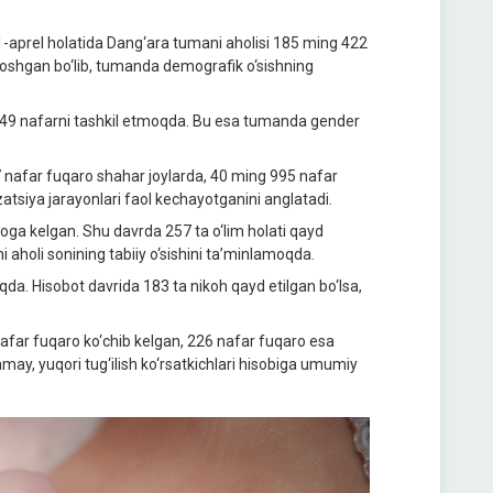
 1-aprel holatida Dang‘ara tumani aholisi 185 ming 422
a oshgan bo‘lib, tumanda demografik o‘sishning
g 749 nafarni tashkil etmoqda. Bu esa tumanda gender
 nafar fuqaro shahar joylarda, 40 ming 995 nafar
tsiya jarayonlari faol kechayotganini anglatadi.
ga kelgan. Shu davrda 257 ta o‘lim holati qayd
shi aholi sonining tabiiy o‘sishini ta’minlamoqda.
da. Hisobot davrida 183 ta nikoh qayd etilgan bo‘lsa,
nafar fuqaro ko‘chib kelgan, 226 nafar fuqaro esa
may, yuqori tug‘ilish ko‘rsatkichlari hisobiga umumiy