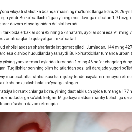
g‘ona viloyati statistika boshqarmasining ma’lumotlariga ko‘ra, 2026-yil
arga yetdi. Bu ko‘rsatkich o‘tgan yilning mos davriga nisbatan 1,9 foizg
qaror davom etayotganidan dalolat beradi.
li tarkibida erkaklar soni 93 ming 673 nafarni, ayollar soni esa 91 min
ozanati saqlanib qolayotganini ko‘rsatadi.
ud aholisi asosan shaharlarda istiqomat qiladi. Jumladan, 144 ming 427
aro esa qishloq hududlarida yashaydi. Bu ko‘rsatkichlar tumanda urbaniza
iy yilning yanvar–mart oylarida tumanda 1 ming 46 nafar chaqaloq dunyo
gan. Tug‘ilishlar sonining o‘lim holatlaridan sezilarli darajada yuqori bo‘li
aviy munosabatlar statistikasi ham ijobiy tendensiyalarni namoyon etmoq
a nikohdan ajralish holati ro‘yxatga olingan.
ratsiya ko‘rsatkichlariga ko‘ra, yilning dastlabki uch oyida tumanga 177 
hqa hududlarga ko‘chib ketgan. Migratsiya saldosi manfiy bo‘lishiga qara
li soni o‘sishda davom etmoqda.