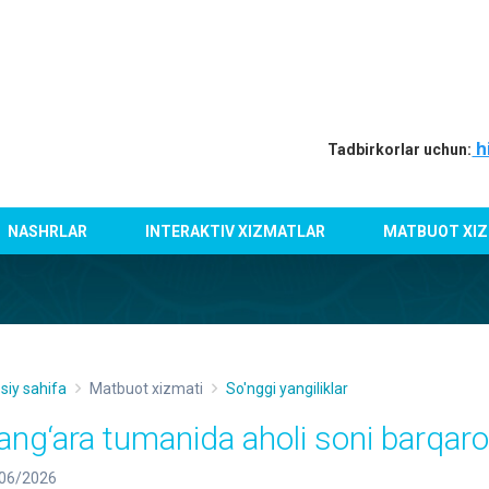
h
Tadbirkorlar uchun:
NASHRLAR
INTERAKTIV XIZMATLAR
MATBUOT XIZ
siy sahifa
Matbuot xizmati
So'nggi yangiliklar
ang‘ara tumanida aholi soni barqaro
06/2026