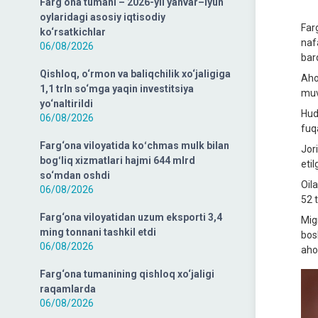
Farg‘ona tumani – 2026-yil yanvar–iyun
oylaridagi asosiy iqtisodiy
Far
ko‘rsatkichlar
naf
06/08/2026
bar
Qishloq, o‘rmon va baliqchilik xo‘jaligiga
Aho
1,1 trln so‘mga yaqin investitsiya
muv
yo‘naltirildi
Hud
06/08/2026
fuq
Farg‘ona viloyatida koʻchmas mulk bilan
Jor
bogʻliq xizmatlari hajmi 644 mlrd
etil
so‘mdan oshdi
Oil
06/08/2026
52 t
Farg‘ona viloyatidan uzum eksporti 3,4
Mig
ming tonnani tashkil etdi
bos
06/08/2026
aho
Farg‘ona tumanining qishloq xo‘jaligi
raqamlarda
06/08/2026