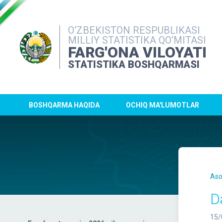
O‘ZBEKISTON RESPUBLIKASI
MILLIY STATISTIKA QO‘MITASI
FARG'ONA VILOYATI
STATISTIKA BOSHQARMASI
BOSHQARMA HAQIDA
OCHIQ MA'LUMOTLAR
Aso
D
15/