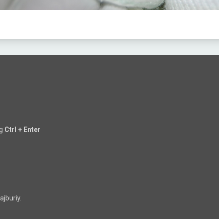
ng
Ctrl + Enter
jburiy.