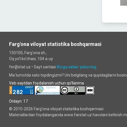
Farg'ona viloyat statistika boshqarmasi
150100, Farg'ona sh.,
Oq yo'l ko‘chаsi, 104 a-uy
fer@stat.uz •
Sayt xaritasi
Bizga xabar yuboring
Ma`lumotda xato topdingizmi? Uni belgilang va quyidagilarni bosi
Veb-saytdan foydalanish uchun qo'llanma
Onlayn: 17
© 2010-2026 Farg‘ona viloyat statistika boshqarmasi
Materiallardan foydalanganda www.farstat.uz havolani keltirish ma