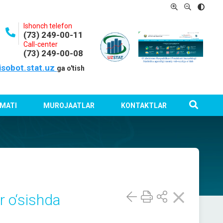
Ishonch telefon
(73) 249-00-11
Call-center
(73) 249-00-08
isobot.stat.uz
ga o'tish
MATI
MUROJAATLAR
KONTAKTLAR
r o‘sishda