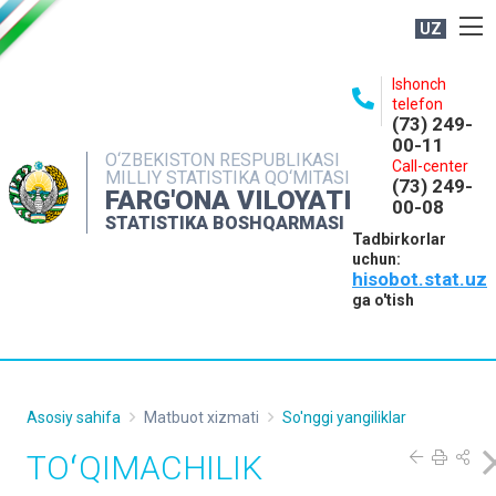
UZ
BOSHQARMA HAQIDA
Ishonch
telefon
OCHIQ MA'LUMOTLAR
(73) 249-
00-11
NASHRLAR
O‘ZBEKISTON RESPUBLIKASI
Call-center
MILLIY STATISTIKA QO‘MITASI
(73) 249-
INTERAKTIV XIZMATLAR
FARG'ONA VILOYATI
00-08
STATISTIKA BOSHQARMASI
MATBUOT XIZMATI
Tadbirkorlar
uchun:
MUROJAATLAR
hisobot.stat.uz
KONTAKTLAR
ga o'tish
Asosiy sahifa
Matbuot xizmati
So'nggi yangiliklar
TOʻQIMACHILIK