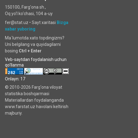
150100, Farg'ona sh.,
Oq yo'l ko‘chаsi, 104 a-uy
fer@stat.uz •
Sayt xaritasi
Bizga
xabar yuboring
Ma`lumotda xato topdingizmi?
Uni belgilang va quyidagilarni
bosing
Ctrl + Enter
Veb-saytdan foydalanish uchun
qo'llanma
Onlayn: 17
© 2010-2026 Farg‘ona viloyat
statistika boshqarmasi
Materiallardan foydalanganda
www.farstat.uz havolani keltirish
majburiy.