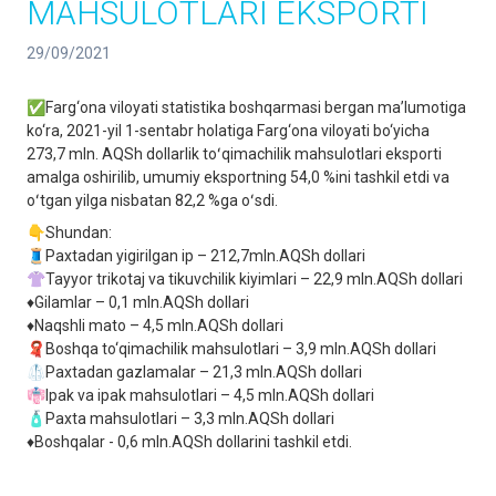
MAHSULOTLARI EKSPORTI
29/09/2021
✅Farg‘ona viloyati statistika boshqarmasi bergan ma’lumotiga
ko‘ra, 2021-yil 1-sentabr holatiga Farg‘ona viloyati bo‘yicha
273,7 mln. AQSh dollarlik toʻqimachilik mahsulotlari eksporti
amalga oshirilib, umumiy eksportning 54,0 %ini tashkil etdi va
oʻtgan yilga nisbatan 82,2 %ga oʻsdi.
👇Shundan:
🧵Paxtadan yigirilgan ip – 212,7mln.AQSh dollari
👚Tayyor trikotaj va tikuvchilik kiyimlari – 22,9 mln.AQSh dollari
♦️Gilamlar – 0,1 mln.AQSh dollari
♦️Naqshli mato – 4,5 mln.AQSh dollari
🧣Boshqa to‘qimachilik mahsulotlari – 3,9 mln.AQSh dollari
🥼Paxtadan gazlamalar – 21,3 mln.AQSh dollari
👘Ipak va ipak mahsulotlari – 4,5 mln.AQSh dollari
🧴Paxta mahsulotlari – 3,3 mln.AQSh dollari
♦️Boshqalar - 0,6 mln.AQSh dollarini tashkil etdi.