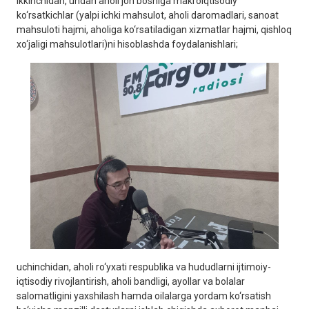
ikkinchidan, undan aholi jon boshiga makroiqtisodiy
ko‘rsatkichlar (yalpi ichki mahsulot, aholi daromadlari, sanoat
mahsuloti hajmi, aholiga ko‘rsatiladigan xizmatlar hajmi, qishloq
xo‘jaligi mahsulotlari)ni hisoblashda foydalanishlari;
uchinchidan, aholi ro‘yxati respublika va hududlarni ijtimoiy-
iqtisodiy rivojlantirish, aholi bandligi, ayollar va bolalar
salomatligini yaxshilash hamda oilalarga yordam ko‘rsatish