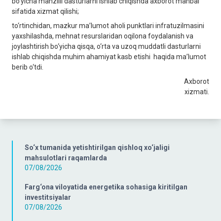
bo‘yicha manzilli dasturlarni ishlab chiqishda axborot manbai
sifatida xizmat qilishi;
to‘rtinchidan, mazkur ma’lumot aholi punktlari infratuzilmasini
yaxshilashda, mehnat resurslaridan oqilona foydalanish va
joylashtirish bo‘yicha qisqa, o‘rta va uzoq muddatli dasturlarni
ishlab chiqishda muhim ahamiyat kasb etishi haqida ma’lumot
berib o‘tdi.
Axborot
xizmati.
So‘x tumanida yetishtirilgan qishloq xo‘jaligi
mahsulotlari raqamlarda
07/08/2026
Farg‘ona viloyatida energetika sohasiga kiritilgan
investitsiyalar
07/08/2026