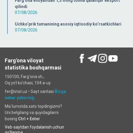
Farg‘ona viloyatidan 1,3 ming tonna qalampir eksport
qilindi
07/08/2026
Uchko‘prik tumanining asosiy iqtisodiy ko‘rsatkichlari
07/08/2026
Farg'ona viloyat
statistika boshqarmasi
150100, Farg'ona sh.,
Oq yo'l ko‘chаsi, 104 a-uy
fer@stat.uz •
Sayt xaritasi
Bizga
xabar yuboring
Ma`lumotda xato topdingizmi?
Uni belgilang va quyidagilarni
bosing
Ctrl + Enter
Veb-saytdan foydalanish uchun
qo'llanma