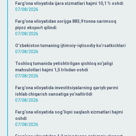
Farg‘ona viloyatida ijara xizmatlari hajmi 10,1 % oshdi
07/08/2026
Farg‘ona viloyatidan xorijga 883,9 tonna sarimsoq
piyoz eksport qilindi
07/08/2026
O‘zbekiston tumaning ijtimoiy-iqtisodiy ko‘rsatkichlari
07/08/2026
Toshloq tumanida yetishtirilgan qishloq xo‘jaligi
mahsulotlari hajmi 1,5 trlndan oshdi
07/08/2026
Farg‘ona viloyatida investitsiyalarning qariyb yarmi
ishlab chiqarish sanoatiga yo‘naltirildi
07/08/2026
Farg‘ona viloyatida sog‘liqni saqlash xizmatlari hajmi
oshdi
07/08/2026