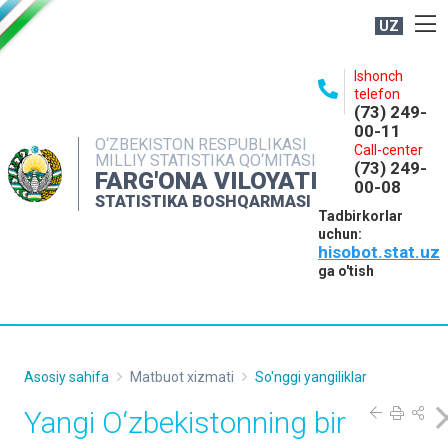
UZ
BOSHQARMA HAQIDA
Ishonch
telefon
OCHIQ MA'LUMOTLAR
(73) 249-
00-11
NASHRLAR
O‘ZBEKISTON RESPUBLIKASI
Call-center
MILLIY STATISTIKA QO‘MITASI
(73) 249-
INTERAKTIV XIZMATLAR
FARG'ONA VILOYATI
00-08
STATISTIKA BOSHQARMASI
MATBUOT XIZMATI
Tadbirkorlar
uchun:
MUROJAATLAR
hisobot.stat.uz
KONTAKTLAR
ga o'tish
Asosiy sahifa
Matbuot xizmati
So'nggi yangiliklar
Yangi O‘zbekistonning bir