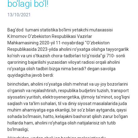
bo‘lagi bo‘l!
13/10/2021
Bag‘dod tumani statistika bo‘limi yetakchi mutaxassisi
K.Imomov O‘zbekiston Respublikasi Vazirlar
Mahkamasining 2020-yil 11-noyabrdagi "O‘zbekiston
Respublikasida 2023-yilda aholini ro‘yxatga olishga tayyorgarlik
ko‘rish va uni o‘tkazish chora-tadbirlari to‘g‘risida”gi 710- sonli
qarorining bajarilishi yuzasidan viloyat radiosi orqali aholini
ro‘yxatga olish tadbiri bizga nima beradi? degan savolga
quyidagicha javob berdi:
birinchidan, aholini ro‘yxatga olish mehnat va uy-joy bozorlarini
o‘rganish va rejalashtirish, respublika budjetini tuzish, transport
siyosatini yuritish, elektroyenergetika, ijtimoiy ta’minot, sog‘liqni
saqlash va ta’lim sohalari, til va diniy siyosat masalalarida juda
muhim ahamiyatga ega ekanligi, bir so‘z bilan aytganda, qaysi
sohada bo‘lmasin, hatto, kelajakni bashorat qilish zarur bo‘lgan
hollarda ham, aholini ro‘yhatga olish natijalarisiz ish tutib
bo‘lmasligi;