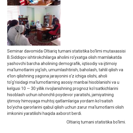
Seminar davomida Oltiariq tumani statistika bo‘limi mutaxassisi
B.Siddiqov ishtirokchilarga aholini ro‘yxatga olish mamlakatda
yashovchi barcha aholining demografik, iqtisodiy va ijtimoiy
ma’lumotlarini yig‘ish, umumlashtirish, baholash, tahlil qilish va
e’lon qilishning yagona jarayonini o‘z ichiga olishi, aholi
to‘g‘risidagi ma’lumotlarning asosiy manbai hisoblanishi va u
kelgusi 10 — 30 yillik rivojlanishning prognoz ko‘rsatkichlarini
hisoblash uchun ishonchli poydevor yaratishi, jamiyatning
ijtimoiy himoyaga muhtoj qatlamlariga yordam ko‘rsatish
bo‘yicha qarorlarini qabul qilish uchun zarur ma’lumotlarni olish
imkonini yaratilishi haqida axborot berdi.
Oltiariq tumani statistika bo‘limi.