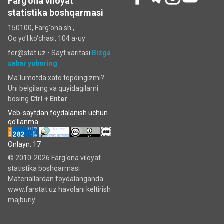
Farg'ona viloyat
statistika boshqarmasi
150100, Farg'ona sh.,
Oq yo'l ko‘chаsi, 104 a-uy
fer@stat.uz •
Sayt xaritasi
Bizga
xabar yuboring
Ma`lumotda xato topdingizmi?
Uni belgilang va quyidagilarni
bosing
Ctrl + Enter
Veb-saytdan foydalanish uchun
qo'llanma
Onlayn: 17
© 2010-2026 Farg‘ona viloyat
statistika boshqarmasi
Materiallardan foydalanganda
www.farstat.uz havolani keltirish
majburiy.