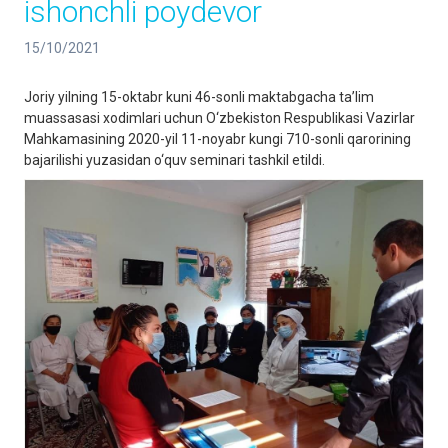
ishonchli poydevor
15/10/2021
Joriy yilning 15-oktabr kuni 46-sonli maktabgacha ta’lim
muassasasi xodimlari uchun O‘zbekiston Respublikasi Vazirlar
Mahkamasining 2020-yil 11-noyabr kungi 710-sonli qarorining
bajarilishi yuzasidan o‘quv seminari tashkil etildi.