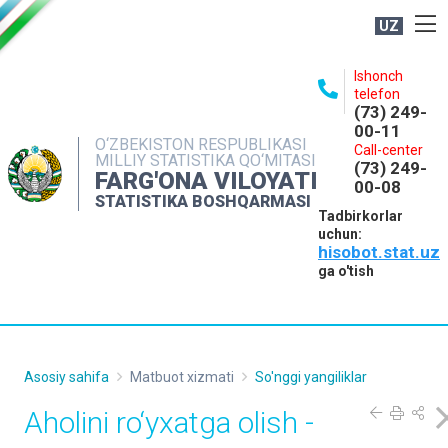
UZ
BOSHQARMA HAQIDA
Ishonch
telefon
OCHIQ MA'LUMOTLAR
(73) 249-
00-11
NASHRLAR
O‘ZBEKISTON RESPUBLIKASI
Call-center
MILLIY STATISTIKA QO‘MITASI
(73) 249-
INTERAKTIV XIZMATLAR
FARG'ONA VILOYATI
00-08
STATISTIKA BOSHQARMASI
MATBUOT XIZMATI
Tadbirkorlar
uchun:
MUROJAATLAR
hisobot.stat.uz
KONTAKTLAR
ga o'tish
Asosiy sahifa
Matbuot xizmati
So'nggi yangiliklar
Aholini ro‘yxatga olish -