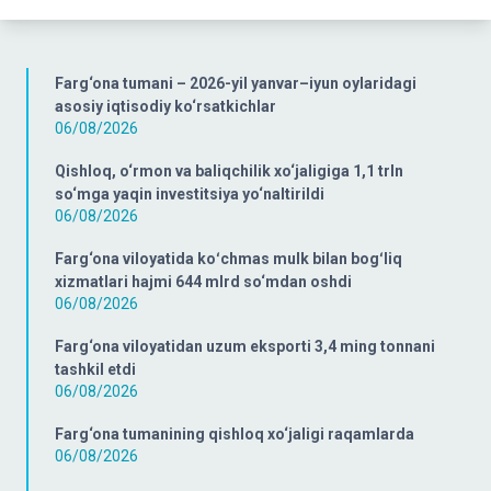
Farg‘ona tumani – 2026-yil yanvar–iyun oylaridagi
asosiy iqtisodiy ko‘rsatkichlar
06/08/2026
Qishloq, o‘rmon va baliqchilik xo‘jaligiga 1,1 trln
so‘mga yaqin investitsiya yo‘naltirildi
06/08/2026
Farg‘ona viloyatida koʻchmas mulk bilan bogʻliq
xizmatlari hajmi 644 mlrd so‘mdan oshdi
06/08/2026
Farg‘ona viloyatidan uzum eksporti 3,4 ming tonnani
tashkil etdi
06/08/2026
Farg‘ona tumanining qishloq xo‘jaligi raqamlarda
06/08/2026