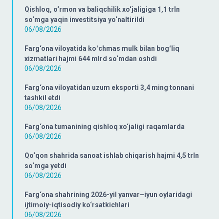
Qishloq, o‘rmon va baliqchilik xo‘jaligiga 1,1 trln
so‘mga yaqin investitsiya yo‘naltirildi
06/08/2026
Farg‘ona viloyatida koʻchmas mulk bilan bogʻliq
xizmatlari hajmi 644 mlrd so‘mdan oshdi
06/08/2026
Farg‘ona viloyatidan uzum eksporti 3,4 ming tonnani
tashkil etdi
06/08/2026
Farg‘ona tumanining qishloq xo‘jaligi raqamlarda
06/08/2026
Qo‘qon shahrida sanoat ishlab chiqarish hajmi 4,5 trln
so‘mga yetdi
06/08/2026
Farg‘ona shahrining 2026-yil yanvar–iyun oylaridagi
ijtimoiy-iqtisodiy ko‘rsatkichlari
06/08/2026