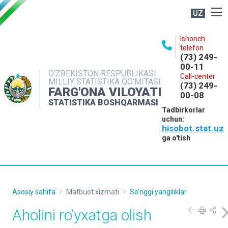
UZ
BOSHQARMA HAQIDA
Ishonch
telefon
OCHIQ MA'LUMOTLAR
(73) 249-
00-11
NASHRLAR
O‘ZBEKISTON RESPUBLIKASI
Call-center
MILLIY STATISTIKA QO‘MITASI
(73) 249-
INTERAKTIV XIZMATLAR
FARG'ONA VILOYATI
00-08
STATISTIKA BOSHQARMASI
MATBUOT XIZMATI
Tadbirkorlar
uchun:
MUROJAATLAR
hisobot.stat.uz
KONTAKTLAR
ga o'tish
Asosiy sahifa
Matbuot xizmati
So'nggi yangiliklar
Aholini ro‘yxatga olish