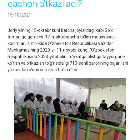
qachon o‘tkaziladi?
15/10/2021
Joriy yilning 15-oktabr kuni barcha joylardagi kabi So‘x
tumaniga qarashli 17-maktabgacha ta’lim muassasasi
xodimlari ishtirokida O‘zbekiston Respublikasi Vazirlar
Mahkamasining 2020-yil 11-noyabr kungi “O‘zbekiston
Respublikasida 2023-yil aholini ro‘yxatga olishga tayyorgarlik
ko‘rish va o‘tkazish to‘g‘risida”gi 710-sonli qarorining bajarilishi
yuzasidan o‘quv seminari bo‘lib o‘tdi.