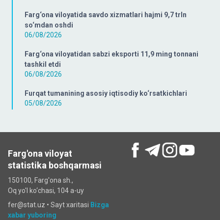
Farg‘ona viloyatida savdo xizmatlari hajmi 9,7 trln
so‘mdan oshdi
06/08/2026
Farg‘ona viloyatidan sabzi eksporti 11,9 ming tonnani
tashkil etdi
06/08/2026
Furqat tumanining asosiy iqtisodiy ko‘rsatkichlari
05/08/2026
Farg'ona viloyat
statistika boshqarmasi
150100, Farg'ona sh.,
Oq yo'l ko‘chаsi, 104 a-uy
fer@stat.uz •
Sayt xaritasi
Bizga
xabar yuboring