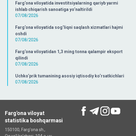
Farg‘ona viloyatida investitsiyalarning qariyb yarmi
ishlab chiqarish sanoatiga yo‘naltirildi
07/08/2026
Farg‘ona viloyatida sog‘liqni saqlash xizmatlari hajmi
oshdi
07/08/2026
Farg‘ona viloyatidan 1,3 ming tonna qalampir eksport
qilindi
07/08/2026
Uchko‘prik tumanining asosiy iqtisodiy ko‘rsatkichlari
07/08/2026
Farg'ona viloyat
statistika boshqarmasi
150100, Farg'ona sh.,
Oq yo'l ko‘chаsi, 104 a-uy