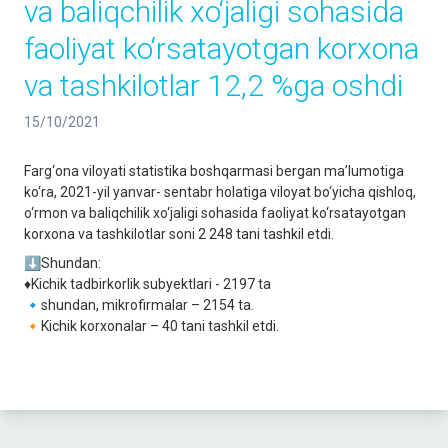
va baliqchilik xo‘jaligi sohasida
faoliyat ko‘rsatayotgan korxona
va tashkilotlar 12,2 %ga oshdi
15/10/2021
Farg‘ona viloyati statistika boshqarmasi bergan ma’lumotiga
ko‘ra, 2021-yil yanvar- sentabr holatiga viloyat bo‘yicha qishloq,
o‘rmon va baliqchilik xo‘jaligi sohasida faoliyat ko‘rsatayotgan
korxona va tashkilotlar soni 2 248 tani tashkil etdi.
⬇️Shundan:
♦️Kichik tadbirkorlik subyektlari - 2197 ta
🔹shundan, mikrofirmalar – 2154 ta.
🔸Kichik korxonalar – 40 tani tashkil etdi.