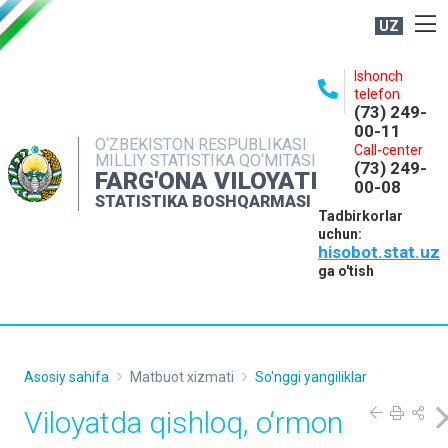
UZ
BOSHQARMA HAQIDA
Ishonch
telefon
OCHIQ MA'LUMOTLAR
(73) 249-
00-11
NASHRLAR
O‘ZBEKISTON RESPUBLIKASI
Call-center
MILLIY STATISTIKA QO‘MITASI
(73) 249-
INTERAKTIV XIZMATLAR
FARG'ONA VILOYATI
00-08
STATISTIKA BOSHQARMASI
MATBUOT XIZMATI
Tadbirkorlar
uchun:
MUROJAATLAR
hisobot.stat.uz
KONTAKTLAR
ga o'tish
Asosiy sahifa
Matbuot xizmati
So'nggi yangiliklar
Viloyatda qishloq, o‘rmon