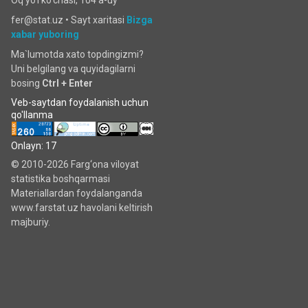
fer@stat.uz •
Sayt xaritasi
Bizga
xabar yuboring
Ma`lumotda xato topdingizmi?
Uni belgilang va quyidagilarni
bosing
Ctrl + Enter
Veb-saytdan foydalanish uchun
qo'llanma
Onlayn: 17
© 2010-2026 Farg‘ona viloyat
statistika boshqarmasi
Materiallardan foydalanganda
www.farstat.uz havolani keltirish
majburiy.