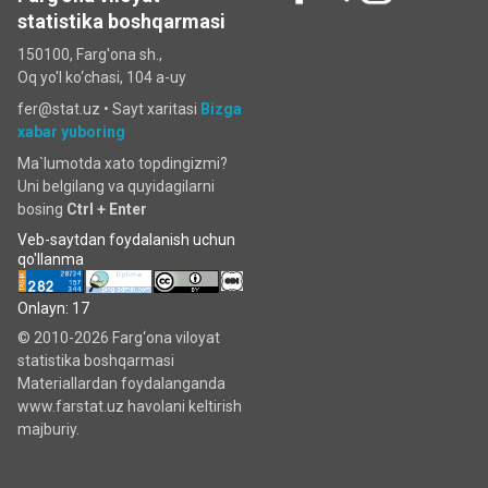
statistika boshqarmasi
150100, Farg'ona sh.,
Oq yo'l ko‘chаsi, 104 a-uy
fer@stat.uz •
Sayt xaritasi
Bizga
xabar yuboring
Ma`lumotda xato topdingizmi?
Uni belgilang va quyidagilarni
bosing
Ctrl + Enter
Veb-saytdan foydalanish uchun
qo'llanma
Onlayn: 17
© 2010-2026 Farg‘ona viloyat
statistika boshqarmasi
Materiallardan foydalanganda
www.farstat.uz havolani keltirish
majburiy.