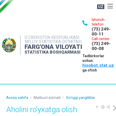
UZ
BOSHQARMA HAQIDA
Ishonch
telefon
OCHIQ MA'LUMOTLAR
(73) 249-
00-11
NASHRLAR
O‘ZBEKISTON RESPUBLIKASI
Call-center
MILLIY STATISTIKA QO‘MITASI
(73) 249-
INTERAKTIV XIZMATLAR
FARG'ONA VILOYATI
00-08
STATISTIKA BOSHQARMASI
MATBUOT XIZMATI
Tadbirkorlar
uchun:
MUROJAATLAR
hisobot.stat.uz
KONTAKTLAR
ga o'tish
Asosiy sahifa
Matbuot xizmati
So'nggi yangiliklar
Aholini ro‘yxatga olish