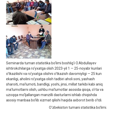
Seminarda tuman statistika bo‘limi boshlig‘i O.Abdullayev
ishtirokchilarga ro‘yxatga olish 2023-yil 1 — 25-noyabr kunlari
o‘tkazilishi va ro‘yxatga olishni o‘tkazish davomiyligi — 25 kun
ekanligi, aholini ro‘yxatga olish tadbiri aholi soni, yashash
sharoiti, ma’lumoti, bandligi, yoshi, jinsi, millat tarkibi kabi aniq
ma’lumotlarni olish, ushbu ma’lumotlar asosida qisqa, o‘rta va
uzoqqa mo‘ljallangan manzilli dasturlarni ishlab chiqishda
asosiy manbaa bo‘lib xizmat qilishi haqida axborot berib o‘tdi.
O‘zbekiston tumani statistika bo‘limi.