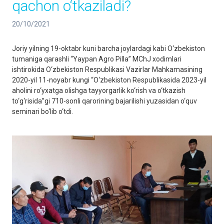
qachon o‘tkaziladi?
20/10/2021
Joriy yilning 19-oktabr kuni barcha joylardagi kabi O‘zbekiston
tumaniga qarashli “Yaypan Agro Pilla” MChJ xodimlari
ishtirokida O‘zbekiston Respublikasi Vazirlar Mahkamasining
2020-yil 11-noyabr kungi “O‘zbekiston Respublikasida 2023-yil
aholini ro‘yxatga olishga tayyorgarlik ko‘rish va o‘tkazish
to‘g‘risida”gi 710-sonli qarorining bajarilishi yuzasidan o‘quv
seminari bo‘lib o‘tdi.