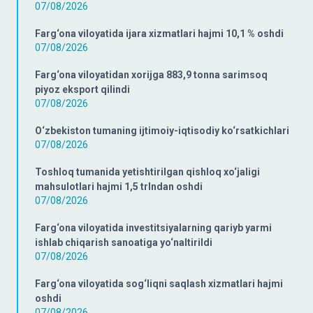
07/08/2026
Farg‘ona viloyatida ijara xizmatlari hajmi 10,1 % oshdi
07/08/2026
Farg‘ona viloyatidan xorijga 883,9 tonna sarimsoq
piyoz eksport qilindi
07/08/2026
O‘zbekiston tumaning ijtimoiy-iqtisodiy ko‘rsatkichlari
07/08/2026
Toshloq tumanida yetishtirilgan qishloq xo‘jaligi
mahsulotlari hajmi 1,5 trlndan oshdi
07/08/2026
Farg‘ona viloyatida investitsiyalarning qariyb yarmi
ishlab chiqarish sanoatiga yo‘naltirildi
07/08/2026
Farg‘ona viloyatida sog‘liqni saqlash xizmatlari hajmi
oshdi
07/08/2026