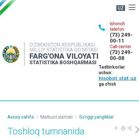
UZ
BOSHQARMA HAQIDA
Ishonch
telefon
OCHIQ MA'LUMOTLAR
(73) 249-
00-11
NASHRLAR
O‘ZBEKISTON RESPUBLIKASI
Call-center
MILLIY STATISTIKA QO‘MITASI
(73) 249-
INTERAKTIV XIZMATLAR
FARG'ONA VILOYATI
00-08
STATISTIKA BOSHQARMASI
MATBUOT XIZMATI
Tadbirkorlar
uchun:
MUROJAATLAR
hisobot.stat.uz
KONTAKTLAR
ga o'tish
Asosiy sahifa
Matbuot xizmati
So'nggi yangiliklar
Toshloq tumnanida