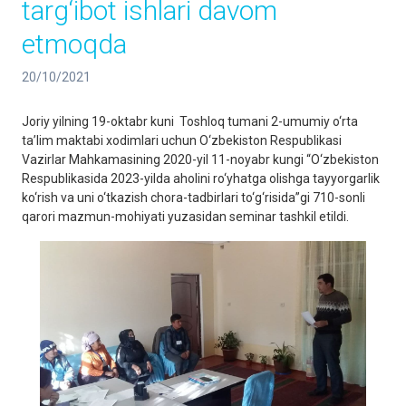
targ‘ibot ishlari davom
etmoqda
20/10/2021
Joriy yilning 19-oktabr kuni Toshloq tumani 2-umumiy o‘rta
ta’lim maktabi xodimlari uchun O‘zbekiston Respublikasi
Vazirlar Mahkamasining 2020-yil 11-noyabr kungi “O‘zbekiston
Respublikasida 2023-yilda aholini ro‘yhatga olishga tayyorgarlik
ko‘rish va uni o‘tkazish chora-tadbirlari to‘g‘risida”gi 710-sonli
qarori mazmun-mohiyati yuzasidan seminar tashkil etildi.