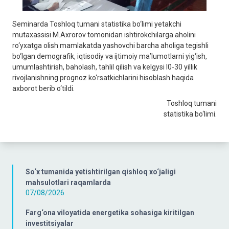
Seminarda Toshloq tumani statistika bo‘limi yetakchi
mutaxassisi M.Axrorov tomonidan ishtirokchilarga aholini
ro‘yxatga olish mamlakatda yashovchi barcha aholiga tegishli
bo‘lgan demografik, iqtisodiy va ijtimoiy maʼlumotlarni yig‘ish,
umumlashtirish, baholash, tahlil qilish va kelgysi l0-30 yillik
rivojlanishning prognoz ko‘rsatkichlarini hisoblash haqida
axborot berib o‘tildi.
Toshloq tumani
statistika bo‘limi.
So‘x tumanida yetishtirilgan qishloq xo‘jaligi
mahsulotlari raqamlarda
07/08/2026
Farg‘ona viloyatida energetika sohasiga kiritilgan
investitsiyalar