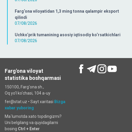
Farg‘ona viloyatidan 1,3 ming tonna qalampir eksport
qilindi
07/08/2026
Uchko‘prik tumanining asosiy iqtisodiy ko‘rsatkichlari
07/08/2026
Farg'ona viloyat
statistika boshqarmasi
150100, Farg'ona sh.,
Oq yo'l ko‘chаsi, 104 a-uy
fer@stat.uz •
Sayt xaritasi
Bizga
xabar yuboring
Ma`lumotda xato topdingizmi?
Uni belgilang va quyidagilarni
bosing
Ctrl + Enter