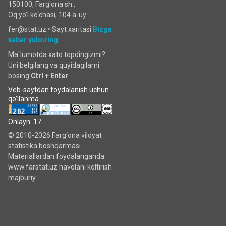
150100, Farg'ona sh.,
Oq yo'l ko‘chаsi, 104 a-uy
fer@stat.uz •
Sayt xaritasi
Bizga
xabar yuboring
Ma`lumotda xato topdingizmi?
Uni belgilang va quyidagilarni
bosing
Ctrl + Enter
Veb-saytdan foydalanish uchun
qo'llanma
Onlayn: 17
© 2010-2026 Farg‘ona viloyat
statistika boshqarmasi
Materiallardan foydalanganda
www.farstat.uz havolani keltirish
majburiy.