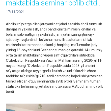
maktabida seminar bo‘lib o‘tdi.
17/11/2021
Aholini ro‘yxatga olish jarayoni natijalari asosida aholi turmush
darajasini yaxshilash, aholi bandligini ta’minlash, onalar va
bolalar salomatligini yaxshilash, jamiyatimizning ijtimoiy-
iqtisodiy rivojlantirish bo‘yicha manzilli dasturlarni ishlab
chiqishda katta manbaa ekanligi haqidagi ma’lumotlar joriy
yilning 16-noyabr kuni Beshariq tumaniga qarashli 14-umumiy
o‘rta ta’lim maktabining yuqori sinf o‘quvchilari ishtirokida
O‘zbekiston Respublikasi Vazirlar Mahkamasining 2020-yil 11-
noyabr kungi “O‘zbekiston Respublikasida 2023-yil aholini
ro‘yxatga olishga tayyorgarlik ko‘rish va uni o‘tkazish chora-
tadbirlar to‘g‘risida”gi 710-sonli qarorining bajarilishi yuzasidan
tashkil etilgan o‘quv seminarida aytib o‘tildi. Seminarni tuman
statistika bo‘limining yetakchi mutaxassisi A.Abduhaminov olib
bordi.