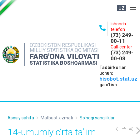
UZ
BOSHQARMA HAQIDA
Ishonch
telefon
OCHIQ MA'LUMOTLAR
(73) 249-
00-11
NASHRLAR
O‘ZBEKISTON RESPUBLIKASI
Call-center
MILLIY STATISTIKA QO‘MITASI
(73) 249-
INTERAKTIV XIZMATLAR
FARG'ONA VILOYATI
00-08
STATISTIKA BOSHQARMASI
MATBUOT XIZMATI
Tadbirkorlar
uchun:
MUROJAATLAR
hisobot.stat.uz
KONTAKTLAR
ga o'tish
Asosiy sahifa
Matbuot xizmati
So'nggi yangiliklar
14-umumiy o‘rta ta’lim