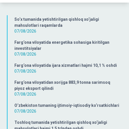
So‘x tumanida yetishtirilgan qishloq xo‘jaligi
mahsulotlari raqamlarda
07/08/2026
Farg‘ona viloyatida energetika sohasiga kiritilgan
investitsiyalar
07/08/2026
Farg‘ona viloyatida ijara xizmatlari hajmi 10,1 % oshdi
07/08/2026
Farg‘ona viloyatidan xorijga 883,9 tonna sarimsoq
piyoz eksport qilindi
07/08/2026
O‘zbekiston tumaning ijtimoiy-iqtisodiy ko‘rsatkichlari
07/08/2026
Toshloq tumanida yetishtirilgan qishloq xo‘jaligi
mahsulotlari hajmi 1,5 trlndan oshdi