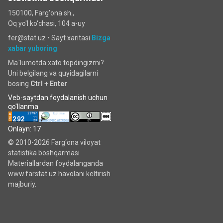
150100, Farg'ona sh.,
Oq yo'l ko‘chаsi, 104 a-uy
fer@stat.uz •
Sayt xaritasi
Bizga
xabar yuboring
Ma`lumotda xato topdingizmi?
Uni belgilang va quyidagilarni
bosing
Ctrl + Enter
Veb-saytdan foydalanish uchun
qo'llanma
Onlayn: 17
© 2010-2026 Farg‘ona viloyat
statistika boshqarmasi
Materiallardan foydalanganda
www.farstat.uz havolani keltirish
majburiy.