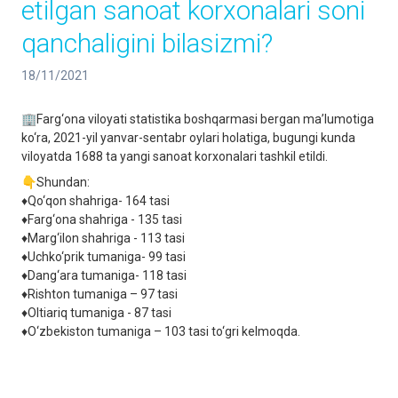
etilgan sanoat korxonalari soni
qanchaligini bilasizmi?
18/11/2021
🏢Farg‘ona viloyati statistika boshqarmasi bergan ma’lumotiga
ko‘ra, 2021-yil yanvar-sentabr oylari holatiga, bugungi kunda
viloyatda 1688 ta yangi sanoat korxonalari tashkil etildi.
👇Shundan:
♦️Qo‘qon shahriga- 164 tasi
♦️Farg‘ona shahriga - 135 tasi
♦️Marg‘ilon shahriga - 113 tasi
♦️Uchko‘prik tumaniga- 99 tasi
♦️Dang‘ara tumaniga- 118 tasi
♦️Rishton tumaniga – 97 tasi
♦️Oltiariq tumaniga - 87 tasi
♦️O‘zbekiston tumaniga – 103 tasi to‘gri kelmoqda.