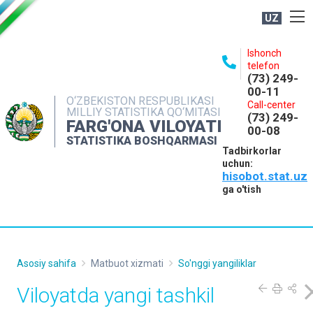
UZ
BOSHQARMA HAQIDA
Ishonch
telefon
OCHIQ MA'LUMOTLAR
(73) 249-
00-11
NASHRLAR
O‘ZBEKISTON RESPUBLIKASI
Call-center
MILLIY STATISTIKA QO‘MITASI
(73) 249-
INTERAKTIV XIZMATLAR
FARG'ONA VILOYATI
00-08
STATISTIKA BOSHQARMASI
MATBUOT XIZMATI
Tadbirkorlar
uchun:
MUROJAATLAR
hisobot.stat.uz
KONTAKTLAR
ga o'tish
Asosiy sahifa
Matbuot xizmati
So'nggi yangiliklar
Viloyatda yangi tashkil