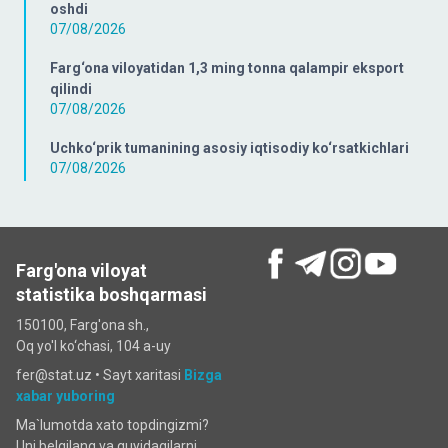
oshdi
07/08/2026
Farg‘ona viloyatidan 1,3 ming tonna qalampir eksport
qilindi
07/08/2026
Uchko‘prik tumanining asosiy iqtisodiy ko‘rsatkichlari
07/08/2026
Farg'ona viloyat
statistika boshqarmasi
150100, Farg'ona sh.,
Oq yo'l ko‘chаsi, 104 a-uy
fer@stat.uz •
Sayt xaritasi
Bizga
xabar yuboring
Ma`lumotda xato topdingizmi?
Uni belgilang va quyidagilarni