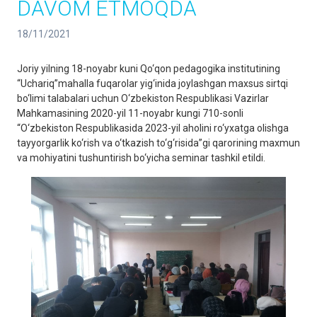
DAVOM ETMOQDA
18/11/2021
Joriy yilning 18-noyabr kuni Qo‘qon pedagogika institutining
“Uchariq”mahalla fuqarolar yig‘inida joylashgan maxsus sirtqi
bo‘limi talabalari uchun O‘zbekiston Respublikasi Vazirlar
Mahkamasining 2020-yil 11-noyabr kungi 710-sonli
“O‘zbekiston Respublikasida 2023-yil aholini ro‘yxatga olishga
tayyorgarlik ko‘rish va o‘tkazish to‘g‘risida”gi qarorining maxmun
va mohiyatini tushuntirish bo‘yicha seminar tashkil etildi.