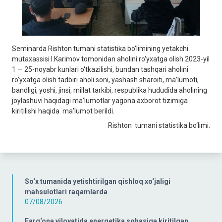
Seminarda Rishton tumani statistika bo‘limining yetakchi
mutaxassisi I.Karimov tomonidan aholini ro‘yxatga olish 2023-yil
1 — 25-noyabr kunlari o‘tkazilishi, bundan tashqari aholini
ro‘yxatga olish tadbiri aholi soni, yashash sharoiti, ma’lumoti,
bandligi, yoshi, jinsi, millat tarkibi, respublika hududida aholining
joylashuvi haqidagi ma’lumotlar yagona axborot tizimiga
kiritilishi haqida ma’lumot berildi.
Rishton tumani statistika bo‘limi.
So‘x tumanida yetishtirilgan qishloq xo‘jaligi
mahsulotlari raqamlarda
07/08/2026
Farg‘ona viloyatida energetika sohasiga kiritilgan