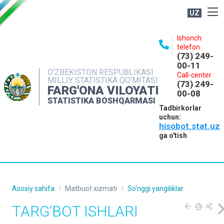
UZ
BOSHQARMA HAQIDA
Ishonch
telefon
OCHIQ MA'LUMOTLAR
(73) 249-
00-11
NASHRLAR
O‘ZBEKISTON RESPUBLIKASI
Call-center
MILLIY STATISTIKA QO‘MITASI
(73) 249-
INTERAKTIV XIZMATLAR
FARG'ONA VILOYATI
00-08
STATISTIKA BOSHQARMASI
MATBUOT XIZMATI
Tadbirkorlar
uchun:
MUROJAATLAR
hisobot.stat.uz
KONTAKTLAR
ga o'tish
Asosiy sahifa
Matbuot xizmati
So'nggi yangiliklar
TARG‘BOT ISHLARI