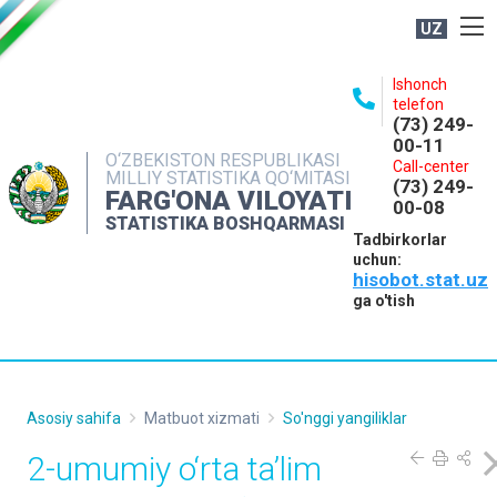
UZ
BOSHQARMA HAQIDA
Ishonch
telefon
OCHIQ MA'LUMOTLAR
(73) 249-
00-11
NASHRLAR
O‘ZBEKISTON RESPUBLIKASI
Call-center
MILLIY STATISTIKA QO‘MITASI
(73) 249-
INTERAKTIV XIZMATLAR
FARG'ONA VILOYATI
00-08
STATISTIKA BOSHQARMASI
MATBUOT XIZMATI
Tadbirkorlar
uchun:
MUROJAATLAR
hisobot.stat.uz
KONTAKTLAR
ga o'tish
Asosiy sahifa
Matbuot xizmati
So'nggi yangiliklar
2-umumiy o‘rta ta’lim