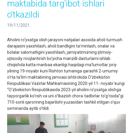
maktabida targ‘ibot ishlari
o‘tkazildi
19/11/2021
Aholini ro‘yxatga olish jarayoni natijalari asosida aholi turmush
darajasini yaxshilash, aholi bandligini ta’minlash, onalar va
bolalar salomatligini yaxshilash, jamiyatimizning ijtimoiy-
iqtisodiy rivojlantirish bo‘yicha manzilli dasturlarni ishlab
chiqishda katta manbaa ekanligi haqidagi ma’lumotlar joriy
yilning 19-noyabr kuni Rishton tumaniga qarashli 2-umumiy
o‘rta ta’lim maktabining jamoasi ishtirokida O‘zbekiston
Respublikasi Vazirlar Mahkamasining 2020-yil 11- noyabr kungi
“O‘zbekiston Respublikasida 2023-yil aholini ro‘yxatga olishga
tayyorgarlik ko‘rish va uni o‘tkazish chora-tadbirlar to‘g‘risida”gi
710-sonli qarorining bajarilishi yuzasidan tashkil etilgan o‘quv
seminarida aytib o‘tildi.