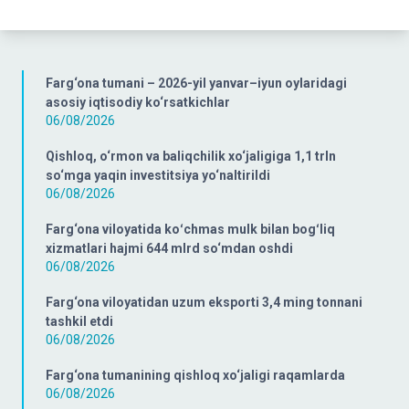
Farg‘ona tumani – 2026-yil yanvar–iyun oylaridagi
asosiy iqtisodiy ko‘rsatkichlar
06/08/2026
Qishloq, o‘rmon va baliqchilik xo‘jaligiga 1,1 trln
so‘mga yaqin investitsiya yo‘naltirildi
06/08/2026
Farg‘ona viloyatida koʻchmas mulk bilan bogʻliq
xizmatlari hajmi 644 mlrd so‘mdan oshdi
06/08/2026
Farg‘ona viloyatidan uzum eksporti 3,4 ming tonnani
tashkil etdi
06/08/2026
Farg‘ona tumanining qishloq xo‘jaligi raqamlarda
06/08/2026