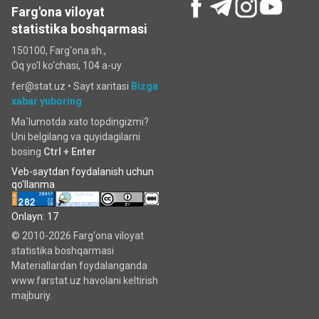
Farg'ona viloyat
statistika boshqarmasi
150100, Farg'ona sh.,
Oq yo'l ko‘chаsi, 104 a-uy
fer@stat.uz •
Sayt xaritasi
Bizga
xabar yuboring
Ma`lumotda xato topdingizmi?
Uni belgilang va quyidagilarni
bosing
Ctrl + Enter
Veb-saytdan foydalanish uchun
qo'llanma
Onlayn: 17
© 2010-2026 Farg‘ona viloyat
statistika boshqarmasi
Materiallardan foydalanganda
www.farstat.uz havolani keltirish
majburiy.