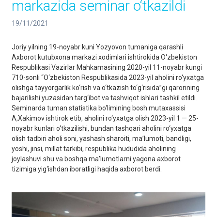
markazida seminar o‘tkazildi
19/11/2021
Joriy yilning 19-noyabr kuni Yozyovon tumaniga qarashli
Axborot kutubxona markazi xodimlari ishtirokida O‘zbekiston
Respublikasi Vazirlar Mahkamasining 2020-yil 11-noyabr kungi
710-sonli “O‘zbekiston Respublikasida 2023-yil aholini ro‘yxatga
olishga tayyorgarlik ko‘rish va o‘tkazish to‘g‘risida”gi qarorining
bajarilishi yuzasidan targ‘ibot va tashviqot ishlari tashkil etildi.
Seminarda tuman statistika bo‘limining bosh mutaxassisi
A,Xakimov ishtirok etib, aholini ro‘yxatga olish 2023-yil 1 — 25-
noyabr kunlari o‘tkazilishi, bundan tashqari aholini ro‘yxatga
olish tadbiri aholi soni, yashash sharoiti, ma’lumoti, bandligi,
yoshi, jinsi, millat tarkibi, respublika hududida aholining
joylashuvi shu va boshqa ma’lumotlarni yagona axborot
tizimiga yig‘ishdan iboratligi haqida axborot berdi.