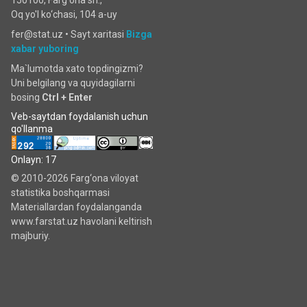
Oq yo'l ko‘chаsi, 104 a-uy
fer@stat.uz •
Sayt xaritasi
Bizga
xabar yuboring
Ma`lumotda xato topdingizmi?
Uni belgilang va quyidagilarni
bosing
Ctrl + Enter
Veb-saytdan foydalanish uchun
qo'llanma
Onlayn: 17
© 2010-2026 Farg‘ona viloyat
statistika boshqarmasi
Materiallardan foydalanganda
www.farstat.uz havolani keltirish
majburiy.