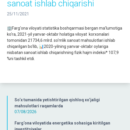
sanoat ishlab chiqarishi
25/11/2021
🏢Farg‘ona viloyati statistika boshqarmasi bergan ma’lumotiga
ko‘ra, 2021-yil yanvar-oktabr holatiga viloyat korxonalari
tomonidan 21734,6 mlrd. so‘mlik sanoat mahsulotlari ishlab
chiqarilgan bo‘lib, 📊2020-yilning yanvar-oktabr oylariga
nisbatan sanoat ishlab chiqarishning fizik hajm indeksi* 107,9
%ni tashkil etdi.
So‘x tumanida yetishtirilgan qishloq xo‘jaligi
mahsulotlari raqamlarda
07/08/2026
Farg‘ona viloyatida energetika sohasiga kiritilgan
investitsiyalar