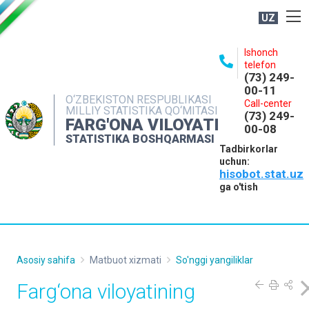
UZ
BOSHQARMA HAQIDA
Ishonch
telefon
OCHIQ MA'LUMOTLAR
(73) 249-
00-11
NASHRLAR
O‘ZBEKISTON RESPUBLIKASI
Call-center
MILLIY STATISTIKA QO‘MITASI
(73) 249-
INTERAKTIV XIZMATLAR
FARG'ONA VILOYATI
00-08
STATISTIKA BOSHQARMASI
MATBUOT XIZMATI
Tadbirkorlar
uchun:
MUROJAATLAR
hisobot.stat.uz
KONTAKTLAR
ga o'tish
Asosiy sahifa
Matbuot xizmati
So'nggi yangiliklar
Farg‘ona viloyatining