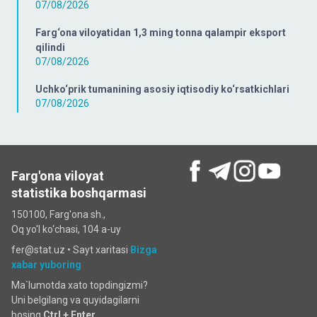
07/08/2026
Farg‘ona viloyatidan 1,3 ming tonna qalampir eksport
qilindi
07/08/2026
Uchko‘prik tumanining asosiy iqtisodiy ko‘rsatkichlari
07/08/2026
Farg'ona viloyat
statistika boshqarmasi
150100, Farg'ona sh.,
Oq yo'l ko‘chаsi, 104 a-uy
fer@stat.uz •
Sayt xaritasi
Bizga
xabar yuboring
Ma`lumotda xato topdingizmi?
Uni belgilang va quyidagilarni
bosing
Ctrl + Enter