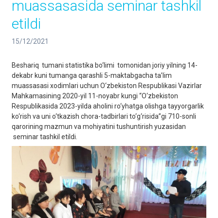
muassasasida seminar tashkil
etildi
15/12/2021
Beshariq tumani statistika bo‘limi tomonidan joriy yilning 14-
dekabr kuni tumanga qarashli 5-maktabgacha ta’lim
muassasasi xodimlari uchun O‘zbekiston Respublikasi Vazirlar
Mahkamasining 2020-yil 11-noyabr kungi “O‘zbekiston
Respublikasida 2023-yilda aholini ro‘yhatga olishga tayyorgarlik
ko‘rish va uni o‘tkazish chora-tadbirlari to‘g‘risida”gi 710-sonli
qarorining mazmun va mohiyatini tushuntirish yuzasidan
seminar tashkil etildi.