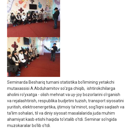
Seminarda Beshariq tumani statistika bo‘limining yetakchi
mutaxassisi A.Abduhamitov so‘zga chiqib, ishtirokchilarga
aholini ro‘yxatga - olish mehnat va uy-joy bozorlarini o‘rganish
va rejalashtirish, respublika budjetini tuzish, transport siyosatini
yuritish, elektroenergetika, ijtimoiy ta’minot, sog‘liqni saqlash va
ta’lim sohalari, til va diniy siyosat masalalarida juda muhim
ahamiyat kasb etishi haqida to‘xtalib o‘tdi. Seminar so‘ngida
muzokaralar bo‘lib o‘tdi.