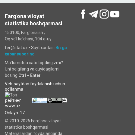
Farg'ona viloyat
statistika boshqarmasi
150100, Farg'ona sh.,
Oq yo'l ko‘chаsi, 104 a-uy
fer@stat.uz •
Sayt xaritasi
Bizga
xabar yuboring
Ma`lumotda xato topdingizmi?
Uni belgilang va quyidagilarni
bosing
Ctrl + Enter
Veb-saytdan foydalanish uchun
qo'llanma
Onlayn: 17
© 2010-2026 Farg‘ona viloyat
statistika boshqarmasi
Materiallardan foydalanganda