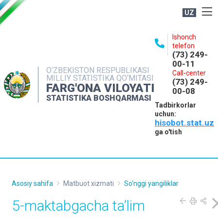
UZ
BOSHQARMA HAQIDA
Ishonch
telefon
OCHIQ MA'LUMOTLAR
(73) 249-
00-11
NASHRLAR
O‘ZBEKISTON RESPUBLIKASI
Call-center
MILLIY STATISTIKA QO‘MITASI
(73) 249-
INTERAKTIV XIZMATLAR
FARG'ONA VILOYATI
00-08
STATISTIKA BOSHQARMASI
MATBUOT XIZMATI
Tadbirkorlar
uchun:
MUROJAATLAR
hisobot.stat.uz
KONTAKTLAR
ga o'tish
Asosiy sahifa
Matbuot xizmati
So'nggi yangiliklar
5-maktabgacha ta’lim