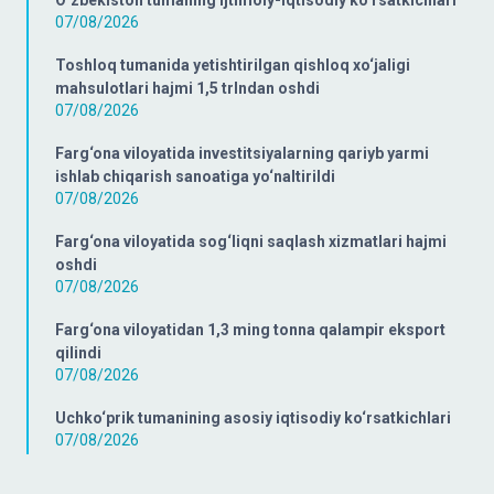
O‘zbekiston tumaning ijtimoiy-iqtisodiy ko‘rsatkichlari
07/08/2026
Toshloq tumanida yetishtirilgan qishloq xo‘jaligi
mahsulotlari hajmi 1,5 trlndan oshdi
07/08/2026
Farg‘ona viloyatida investitsiyalarning qariyb yarmi
ishlab chiqarish sanoatiga yo‘naltirildi
07/08/2026
Farg‘ona viloyatida sog‘liqni saqlash xizmatlari hajmi
oshdi
07/08/2026
Farg‘ona viloyatidan 1,3 ming tonna qalampir eksport
qilindi
07/08/2026
Uchko‘prik tumanining asosiy iqtisodiy ko‘rsatkichlari
07/08/2026