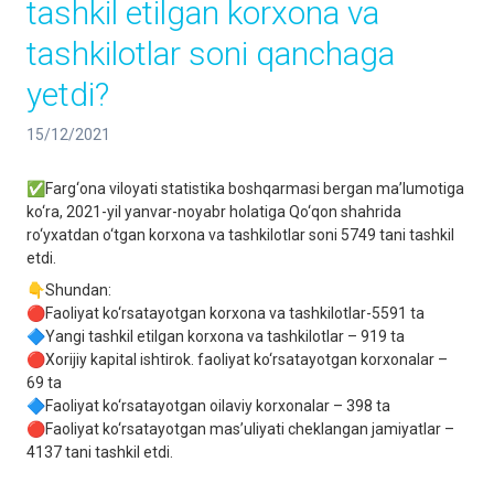
tashkil etilgan korxona va
tashkilotlar soni qanchaga
yetdi?
15/12/2021
✅Farg‘ona viloyati statistika boshqarmasi bergan ma’lumotiga
ko‘ra, 2021-yil yanvar-noyabr holatiga Qo‘qon shahrida
ro‘yxatdan o‘tgan korxona va tashkilotlar soni 5749 tani tashkil
etdi.
👇Shundan:
🔴Faoliyat ko‘rsatayotgan korxona va tashkilotlar-5591 ta
🔷Yangi tashkil etilgan korxona va tashkilotlar – 919 ta
🔴Xorijiy kapital ishtirok. faoliyat ko‘rsatayotgan korxonalar –
69 ta
🔷Faoliyat ko‘rsatayotgan oilaviy korxonalar – 398 ta
🔴Faoliyat ko‘rsatayotgan mas’uliyati cheklangan jamiyatlar –
4137 tani tashkil etdi.