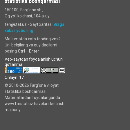
statistika boshqarmasi
150100, Farg'ona sh.,
Oq yo'l ko‘chаsi, 104 a-uy
fer@stat.uz •
Sayt xaritasi
Bizga
xabar yuboring
Ma`lumotda xato topdingizmi?
Uni belgilang va quyidagilarni
bosing
Ctrl + Enter
Veb-saytdan foydalanish uchun
qo'llanma
Onlayn: 17
© 2010-2026 Farg‘ona viloyat
statistika boshqarmasi
Materiallardan foydalanganda
www.farstat.uz havolani keltirish
majburiy.