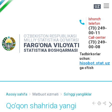
UZ
BOSHQARMA HAQIDA
Ishonch
telefon
OCHIQ MA'LUMOTLAR
(73) 249-
00-11
NASHRLAR
O‘ZBEKISTON RESPUBLIKASI
Call-center
MILLIY STATISTIKA QO‘MITASI
(73) 249-
INTERAKTIV XIZMATLAR
FARG'ONA VILOYATI
00-08
STATISTIKA BOSHQARMASI
MATBUOT XIZMATI
Tadbirkorlar
uchun:
MUROJAATLAR
hisobot.stat.uz
KONTAKTLAR
ga o'tish
Asosiy sahifa
Matbuot xizmati
So'nggi yangiliklar
Qo‘qon shahrida yangi