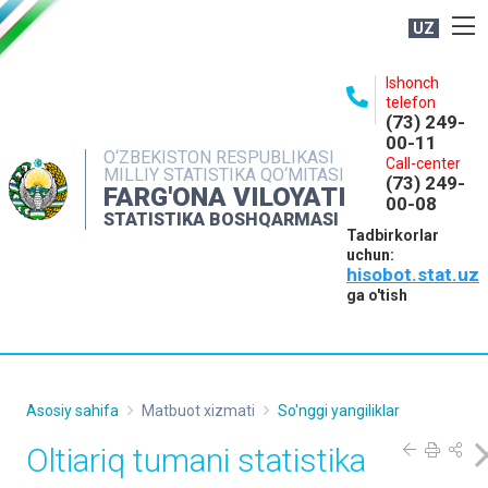
UZ
BOSHQARMA HAQIDA
Ishonch
telefon
OCHIQ MA'LUMOTLAR
(73) 249-
00-11
NASHRLAR
O‘ZBEKISTON RESPUBLIKASI
Call-center
MILLIY STATISTIKA QO‘MITASI
(73) 249-
INTERAKTIV XIZMATLAR
FARG'ONA VILOYATI
00-08
STATISTIKA BOSHQARMASI
MATBUOT XIZMATI
Tadbirkorlar
uchun:
MUROJAATLAR
hisobot.stat.uz
KONTAKTLAR
ga o'tish
Asosiy sahifa
Matbuot xizmati
So'nggi yangiliklar
Oltiariq tumani statistika