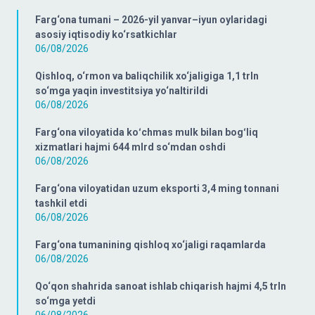
Farg‘ona tumani – 2026-yil yanvar–iyun oylaridagi
asosiy iqtisodiy ko‘rsatkichlar
06/08/2026
Qishloq, o‘rmon va baliqchilik xo‘jaligiga 1,1 trln
so‘mga yaqin investitsiya yo‘naltirildi
06/08/2026
Farg‘ona viloyatida koʻchmas mulk bilan bogʻliq
xizmatlari hajmi 644 mlrd so‘mdan oshdi
06/08/2026
Farg‘ona viloyatidan uzum eksporti 3,4 ming tonnani
tashkil etdi
06/08/2026
Farg‘ona tumanining qishloq xo‘jaligi raqamlarda
06/08/2026
Qo‘qon shahrida sanoat ishlab chiqarish hajmi 4,5 trln
so‘mga yetdi