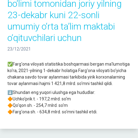
bo‘limi tomonidan joriy yilning
23-dekabr kuni 22-sonli
umumiy o‘rta ta’lim maktabi
o‘qituvchilari uchun
23/12/2021
✅Farg‘ona viloyati statistika boshqarmasi bergan ma’lumotiga
ko‘ra, 2021-yilning 1-dekabr holatiga Farg‘ona viloyati bo‘yicha
chakana savdo tovar aylanmasi tarkibida yirik korxonalarning
tovar aylanmasi hajmi 1 421,8 mlrd. so‘mni tashkil qildi.
⬇️Shundan eng yuqori ulushga ega hududlar:
🔶Uchko‘prik t. - 197,2 mlrd. so‘m
🔶Qo‘qon sh. - 254,7 mlrd. so‘m
🔶Farg‘ona sh. - 634,8 mlrd. so‘mni tashkil etdi.