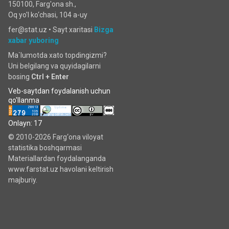
150100, Farg'ona sh.,
Oq yo'l ko‘chаsi, 104 a-uy
fer@stat.uz •
Sayt xaritasi
Bizga
xabar yuboring
Ma`lumotda xato topdingizmi?
Uni belgilang va quyidagilarni
bosing
Ctrl + Enter
Veb-saytdan foydalanish uchun
qo'llanma
Onlayn: 17
© 2010-2026 Farg‘ona viloyat
statistika boshqarmasi
Materiallardan foydalanganda
www.farstat.uz havolani keltirish
majburiy.