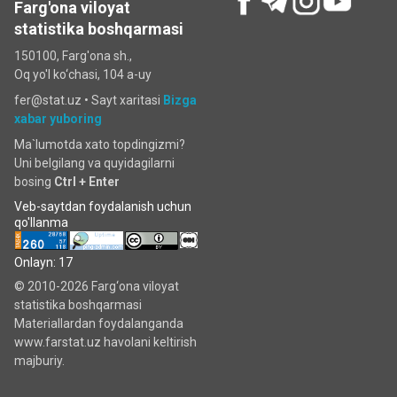
Farg'ona viloyat
statistika boshqarmasi
150100, Farg'ona sh.,
Oq yo'l ko‘chаsi, 104 a-uy
fer@stat.uz •
Sayt xaritasi
Bizga
xabar yuboring
Ma`lumotda xato topdingizmi?
Uni belgilang va quyidagilarni
bosing
Ctrl + Enter
Veb-saytdan foydalanish uchun
qo'llanma
Onlayn: 17
© 2010-2026 Farg‘ona viloyat
statistika boshqarmasi
Materiallardan foydalanganda
www.farstat.uz havolani keltirish
majburiy.