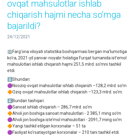
ovqat mahsulotlar ishlab
chiqarish hajmi necha so‘mga
bajarildi?
24/12/2021
🏢Farg‘ona viloyati statistika boshqarmasi bergan ma’lumotiga
ko‘ra, 2021-yil yanvar-noyabr holatiga Furqat tumanida ist’emol
mahsulotlari ishlab chiqarish hajmi 251,5 mlrd. so‘mni tashkil
etdi.
⬇️Shundan:
🟣Nooziq-ovqat mahsulotlar ishlab chiqarish –128,2 mlrd. so‘m
🔶Oziq-ovqat mahsulotlar ishlab chiqarish –123,3 mlrd. so‘m.
⬇️Bundan tashqari:
🟣Sanoat ishlab chiqarish – 286,7 mlrd. so‘m
🔶Aholi jon boshiga sanoat mahsulotlari - 2 385,1 ming so‘m
🟣Aholi jon boshiga iste’mol mahsulotlari - 2091,7 ming so‘m
🔶Yangi tashkil etilgan korxonalar – 51 ta
🟣Faoliyat ko‘rsatayotgan korxonalar – 210 tani tashkil etdi.