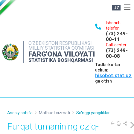
UZ
BOSHQARMA HAQIDA
Ishonch
telefon
OCHIQ MA'LUMOTLAR
(73) 249-
00-11
NASHRLAR
O‘ZBEKISTON RESPUBLIKASI
Call-center
MILLIY STATISTIKA QO‘MITASI
(73) 249-
INTERAKTIV XIZMATLAR
FARG'ONA VILOYATI
00-08
STATISTIKA BOSHQARMASI
MATBUOT XIZMATI
Tadbirkorlar
uchun:
MUROJAATLAR
hisobot.stat.uz
KONTAKTLAR
ga o'tish
Asosiy sahifa
Matbuot xizmati
So'nggi yangiliklar
Furqat tumanining oziq-