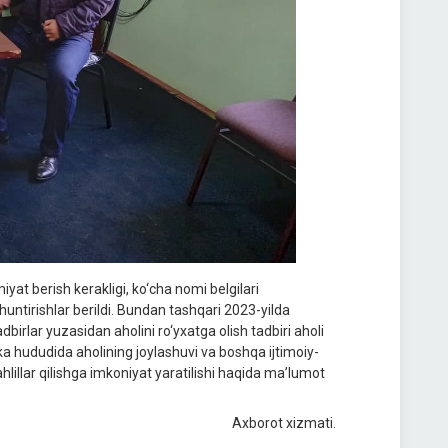
at berish kerakligi, ko‘cha nomi belgilari
untirishlar berildi. Bundan tashqari 2023-yilda
birlar yuzasidan aholini ro‘yxatga olish tadbiri aholi
blika hududida aholining joylashuvi va boshqa ijtimoiy-
ahlillar qilishga imkoniyat yaratilishi haqida ma’lumot
Axborot xizmati.