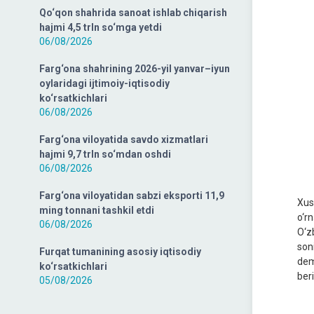
Qo‘qon shahrida sanoat ishlab chiqarish
hajmi 4,5 trln so‘mga yetdi
06/08/2026
Farg‘ona shahrining 2026-yil yanvar–iyun
oylaridagi ijtimoiy-iqtisodiy
ko‘rsatkichlari
06/08/2026
Farg‘ona viloyatida savdo xizmatlari
hajmi 9,7 trln so‘mdan oshdi
06/08/2026
Farg‘ona viloyatidan sabzi eksporti 11,9
Xus
ming tonnani tashkil etdi
o‘r
06/08/2026
O‘z
soni
Furqat tumanining asosiy iqtisodiy
demo
ko‘rsatkichlari
beri
05/08/2026