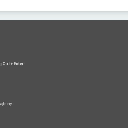
ng
Ctrl + Enter
jburiy.