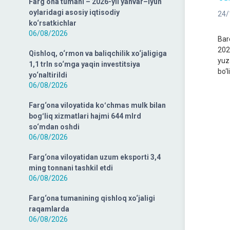
Farg‘ona tumani – 2026-yil yanvar–iyun
oylaridagi asosiy iqtisodiy
24/
ko‘rsatkichlar
06/08/2026
Bar
2023
Qishloq, o‘rmon va baliqchilik xo‘jaligiga
yuz
1,1 trln so‘mga yaqin investitsiya
bo‘l
yo‘naltirildi
06/08/2026
Farg‘ona viloyatida koʻchmas mulk bilan
bogʻliq xizmatlari hajmi 644 mlrd
so‘mdan oshdi
06/08/2026
Farg‘ona viloyatidan uzum eksporti 3,4
ming tonnani tashkil etdi
06/08/2026
Farg‘ona tumanining qishloq xo‘jaligi
raqamlarda
06/08/2026