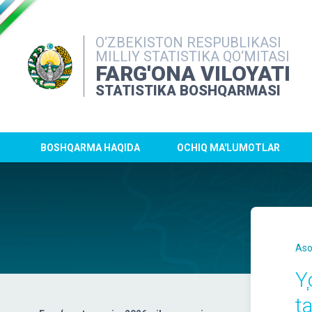
O‘ZBEKISTON RESPUBLIKASI
MILLIY STATISTIKA QO‘MITASI
FARG'ONA VILOYATI
STATISTIKA BOSHQARMASI
BOSHQARMA HAQIDA
OCHIQ MA'LUMOTLAR
Aso
Y
ta