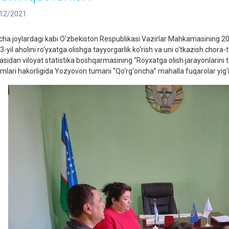
12/2021
cha joylardagi kabi O‘zbekiston Respublikasi Vazirlar Mahkamasining 20
-yil aholini ro‘yxatga olishga tayyorgarlik ko‘rish va uni o‘tkazish chora-ta
asidan viloyat statistika boshqarmasining “Royxatga olish jarayonlarini
imlari hakorligida Yozyovon tumani “Qo‘rg‘oncha” mahalla fuqarolar yig‘inid