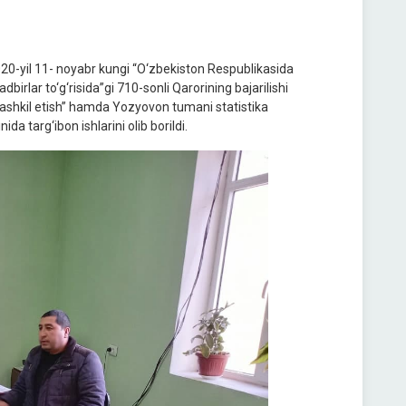
20-yil 11- noyabr kungi “O‘zbekiston Respublikasida
dbirlar to‘g‘risida”gi 710-sonli Qarorining bajarilishi
 tashkil etish” hamda Yozyovon tumani statistika
a targ‘ibon ishlarini olib borildi.