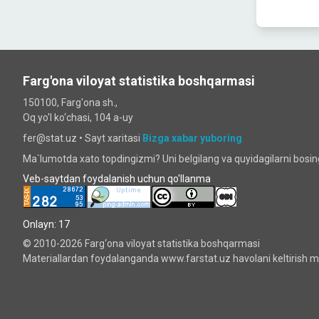
Farg'ona viloyat statistika boshqarmasi
150100, Farg'ona sh.,
Oq yo'l ko‘chаsi, 104 a-uy
fer@stat.uz •
Sayt xaritasi
Bizga xabar yuboring
Ma`lumotda xato topdingizmi? Uni belgilang va quyidagilarni bosi
Veb-saytdan foydalanish uchun qo'llanma
Onlayn: 17
© 2010-2026 Farg‘ona viloyat statistika boshqarmasi
Materiallardan foydalanganda www.farstat.uz havolani keltirish ma