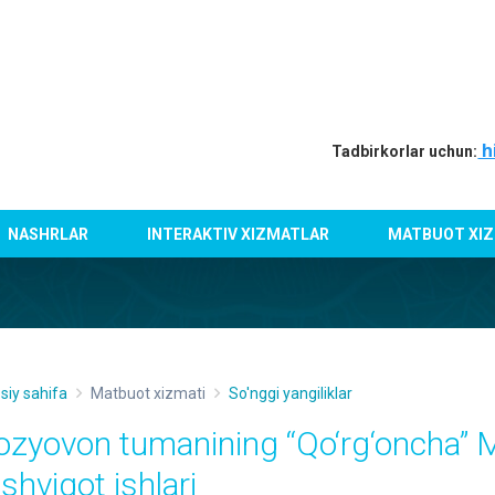
h
Tadbirkorlar uchun:
NASHRLAR
INTERAKTIV XIZMATLAR
MATBUOT XIZ
siy sahifa
Matbuot xizmati
So'nggi yangiliklar
ְozyovon tumanining “Qo‘rg‘oncha” 
shviqot ishlari