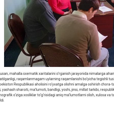
usan, mahalla sxematik xaritalarini o‘rganish jarayonida nimalarga ahamiy
natilganligi, raqamlanmagam uylarning raqamlanishi bo‘yicha tegishli tush
bekiston Respublikasi aholisini ro‘yxatga olishni amalga oshirish chora-tad
, yashash sharoiti, ma’lumoti, bandligi, yoshi, jinsi, millat tarkibi, respu
grafik o‘ziga xosliklar to‘g‘risidagi aniq ma’lumotlarni olish, xulosa va t
ldi.