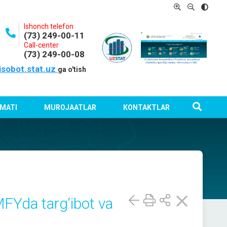
Ishonch telefon
(73) 249-00-11
Call-center
(73) 249-00-08
isobot.stat.uz
ga o'tish
MATI
MUROJAATLAR
KONTAKTLAR
MFYda targ‘ibot va