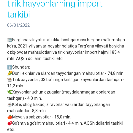
tirik hayvonlarning import
tarkibi
06/01/2022
🏢Farg‘ona viloyati statistika boshqarmasi bergan ma’lumotiga
ko‘ra, 2021-yil yanvar-noyabr holatiga Farg‘ona viloyati bo‘yicha
oziq-ovqat mahsulotlari va tirik hayvonlar import hajmi 185,4
mln. AQSh dollarini tashkil etdi.
⬇️Shundan:
🌽Donli ekinlar va ulardan tayyorlangan mahsulotlar - 74,8 mln.
🐏Tirik xayvonlar, 03 bo‘limiga kiritilgan xayvonlardan tashqari -
11,2 mln.
🌿Xayvonlar uchun ozuqalar (maydalanmagan donlardan
tashqari) - 4,0 mln.
☕️Kofe, choy, kakao, ziravorlar va ulardan tayyorlangan
mahsulotlar- 8,8 mln.
🍎Meva va sabzavotlar - 15,0 mln.
🥩Go‘sht va go‘sht mahsulotlari - 4,4 mln. AQSh dollarini tashkil
etdi.