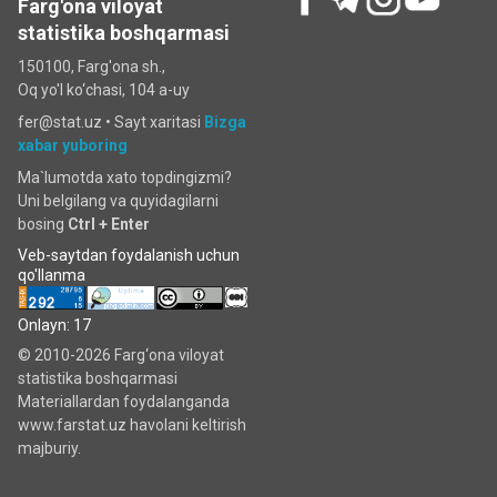
Farg'ona viloyat
statistika boshqarmasi
150100, Farg'ona sh.,
Oq yo'l ko‘chаsi, 104 a-uy
fer@stat.uz •
Sayt xaritasi
Bizga
xabar yuboring
Ma`lumotda xato topdingizmi?
Uni belgilang va quyidagilarni
bosing
Ctrl + Enter
Veb-saytdan foydalanish uchun
qo'llanma
Onlayn: 17
© 2010-2026 Farg‘ona viloyat
statistika boshqarmasi
Materiallardan foydalanganda
www.farstat.uz havolani keltirish
majburiy.