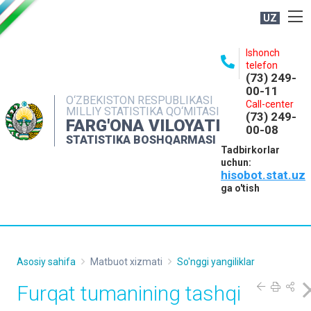
UZ
BOSHQARMA HAQIDA
Ishonch
telefon
OCHIQ MA'LUMOTLAR
(73) 249-
00-11
NASHRLAR
O‘ZBEKISTON RESPUBLIKASI
Call-center
MILLIY STATISTIKA QO‘MITASI
(73) 249-
INTERAKTIV XIZMATLAR
FARG'ONA VILOYATI
00-08
STATISTIKA BOSHQARMASI
MATBUOT XIZMATI
Tadbirkorlar
uchun:
MUROJAATLAR
hisobot.stat.uz
KONTAKTLAR
ga o'tish
Asosiy sahifa
Matbuot xizmati
So'nggi yangiliklar
Furqat tumanining tashqi