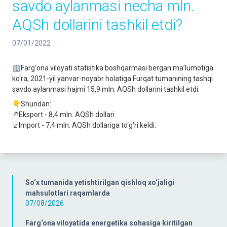
savdo aylanmasi necha mln.
AQSh dollarini tashkil etdi?
07/01/2022
🏢Farg‘ona viloyati statistika boshqarmasi bergan ma’lumotiga
ko‘ra, 2021-yil yanvar-noyabr holatiga Furqat tumanining tashqi
savdo aylanmasi hajmi 15,9 mln. AQSh dollarini tashkil etdi.
👇Shundan:
↗️Eksport - 8,4 mln. AQSh dollari
↙️Import - 7,4 mln. AQSh dollariga to‘g‘ri keldi.
So‘x tumanida yetishtirilgan qishloq xo‘jaligi
mahsulotlari raqamlarda
07/08/2026
Farg‘ona viloyatida energetika sohasiga kiritilgan