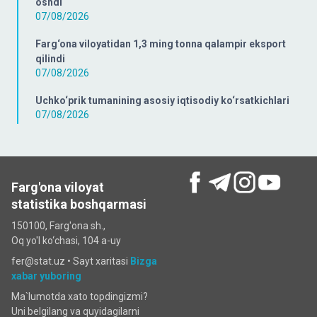
oshdi
07/08/2026
Farg‘ona viloyatidan 1,3 ming tonna qalampir eksport
qilindi
07/08/2026
Uchko‘prik tumanining asosiy iqtisodiy ko‘rsatkichlari
07/08/2026
Farg'ona viloyat
statistika boshqarmasi
150100, Farg'ona sh.,
Oq yo'l ko‘chаsi, 104 a-uy
fer@stat.uz •
Sayt xaritasi
Bizga
xabar yuboring
Ma`lumotda xato topdingizmi?
Uni belgilang va quyidagilarni